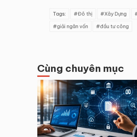
Tags:
Đô thị
Xây Dựng
giải ngân vốn
đầu tư công
Cùng chuyên mục