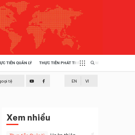
ỰC TIỄN QUẢN LÝ
THỰC TIỄN PHÁT TRIỂN
MULTIMEDIA
TÀI NGUYÊN - MÔI TRƯỜNG
goại tệ
EN
VI
THỰC TIỄN - KINH NGHIỆM
Xem nhiều