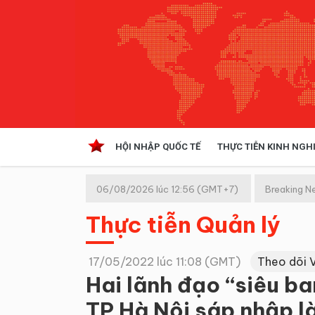
HỘI NHẬP QUỐC TẾ
THỰC TIỄN KINH NGH
HỘI NHẬP QUỐC TẾ
VĂN 
06/08/2026 lúc 12:56 (GMT+7)
Breaking N
Kinh tế hội nhập
Thực tiễn Quản lý
Doanh nghiệp
NGHIÊN CỨU PHÁP LUẬT
THỰC
17/05/2022 lúc 11:08 (GMT)
Theo dõi 
Hai lãnh đạo “siêu ba
TP Hà Nội sáp nhập là