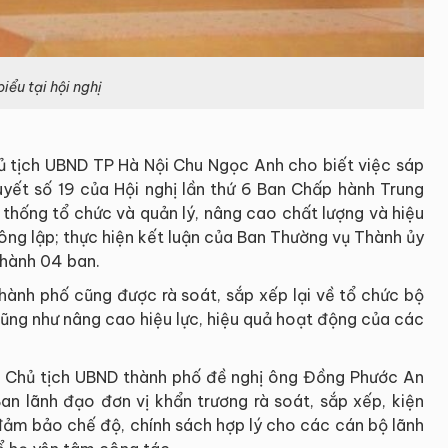
ểu tại hội nghị
hủ tịch UBND TP Hà Nội Chu Ngọc Anh cho biết việc sáp
uyết số 19 của Hội nghị lần thứ 6 Ban Chấp hành Trung
 thống tổ chức và quản lý, nâng cao chất lượng và hiệu
ông lập; thực hiện kết luận của Ban Thường vụ Thành ủy
thành 04 ban.
hành phố cũng được rà soát, sắp xếp lại về tổ chức bộ
cũng như nâng cao hiệu lực, hiệu quả hoạt động của các
, Chủ tịch UBND thành phố đề nghị ông Đồng Phước An
n lãnh đạo đơn vị khẩn trương rà soát, sắp xếp, kiện
đảm bảo chế độ, chính sách hợp lý cho các cán bộ lãnh