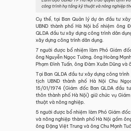
Lãnh đạo UBND TP Hà Nội trao quyết định và
công trình hạ tầng kỹ thuật và nông nghiệp th
Cụ thể, tại Ban Quản lý dự án đầu tư xâ
UBND thành phố Hà Nội bổ nhiệm ông Đ
QLDA đầu tư xây dựng công trình dân dụn
xây dựng công trình dân dụng.
7 người được bổ nhiệm làm Phó Giám đố
ông Nguyễn Ngọc Tường, ông Hoàng Mạnh 
Phạm Đình Tuấn, ông Đàm Xuân Dũng và ô
Tại Ban QLDA đầu tư xây dựng công trình 
tịch UBND thành phố Hà Nội Chu Ngọ
15/01/1974 (Giám đốc Ban QLDA đầu tư 
thôn thành phố Hà Nội) giữ chức vụ Giám
thuật và nông nghiệp.
5 người được bổ nhiệm làm Phó Giám đốc 
và nông nghiệp thành phố Hà Nội gồm ôn
ông Đặng Việt Trung và ông Chu Mạnh Tuấ