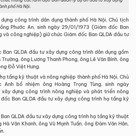
 chúc mừng các lãnh đạo Ban Quản lý dự án đầu tư xây dựng
ành phố Hà Nội.
y dựng công trình dân dụng thành phố Hà Nội, Chủ tịch
ồng Phước An, sinh ngày 29/01/1973 (Giám đốc Ban
g và công nghiệp) giữ chức Giám đốc Ban QLDA đầu tư
c Ban QLDA đầu tư xây dựng công trình dân dụng gồm
Trường, ông Lương Thanh Phong, ông Lê Văn Bính, ông
ng Đỗ Việt Hưng.
hạ tầng kỹ thuật và nông nghiệp thành phố Hà Nội, Chủ
c Anh bổ nhiệm ông Hoàng Trọng Tùng, sinh ngày
xây dựng công trình nông nghiệp và phát triển nông
 đốc Ban QLDA đầu tư xây dựng công trình hạ tầng kỹ
Ban QLDA đầu tư xây dựng công trình hạ tầng kỹ thuật
g Hà Văn Khanh, ông Vũ Mạnh Tuấn, ông Đàm Văn Hân,
n.