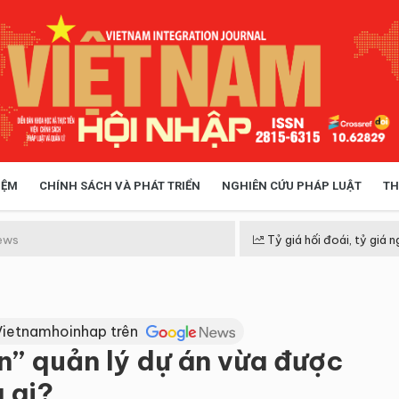
IỆM
CHÍNH SÁCH VÀ PHÁT TRIỂN
NGHIÊN CỨU PHÁP LUẬT
TH
HÓA XÃ HỘI
CHÍNH SÁCH
ews
Tỷ giá hối đoái, tỷ giá n
 TIỄN QUẢN LÝ
VIỆT NAM ĐIỂM ĐẾN
Vietnamhoinhap trên
n” quản lý dự án vừa được
 ai?