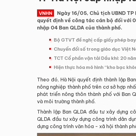
Ngày 16/05, Chủ tịch UBND TP H
VNHN
quyết định về công tác cán bộ đối với 0
nhập 04 Ban QLDA của thành phố.
Bộ GTVT đề nghị cấp giấy phép ba
Chuyển đổi số trong giáo dục Việt 
TCT Cổ phần vận tải Dầu khí: 20 nă
Hiện thực hóa mô hình “kho bạc khô
Theo đó, Hà Nội quyết định thành lập Ba
nông nghiệp thành phố trên cơ sở hợp nh
phát triển nông thôn thành phố với Ban 
và môi trường thành phố.
Thành lập Ban QLDA đầu tư xây dựng côn
QLDA đầu tư xây dựng công trình dân dụ
dựng công trình văn hóa - xã hội thành ph