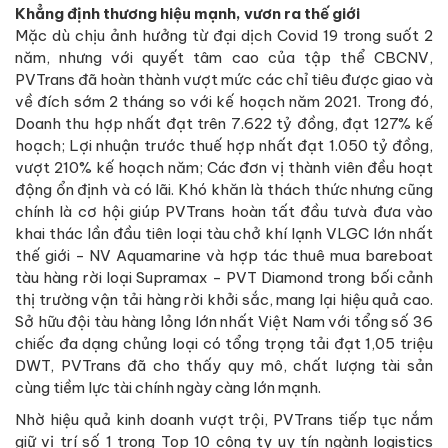
Khẳng định thương hiệu mạnh, vươn ra thế giới
Mặc dù chịu ảnh hưởng từ đại dịch Covid 19 trong suốt 2
năm, nhưng với quyết tâm cao của tập thể CBCNV,
PVTrans đã hoàn thành vượt mức các chỉ tiêu được giao và
về đích sớm 2 tháng so với kế hoạch năm 2021. Trong đó,
Doanh thu hợp nhất đạt trên 7.622 tỷ đồng, đạt 127% kế
hoạch; Lợi nhuận trước thuế hợp nhất đạt 1.050 tỷ đồng,
vượt 210% kế hoạch năm; Các đơn vị thành viên đều hoạt
động ổn định và có lãi. Khó khăn là thách thức nhưng cũng
chính là cơ hội giúp PVTrans hoàn tất đầu tưvà đưa vào
khai thác lần đầu tiên loại tàu chở khí lạnh VLGC lớn nhất
thế giới - NV Aquamarine và hợp tác thuê mua bareboat
tàu hàng rời loại Supramax - PVT Diamond trong bối cảnh
thị trường vận tải hàng rời khởi sắc, mang lại hiệu quả cao.
Sở hữu đội tàu hàng lỏng lớn nhất Việt Nam với tổng số 36
chiếc đa dạng chủng loại có tổng trọng tải đạt 1,05 triệu
DWT, PVTrans đã cho thấy quy mô, chất lượng tài sản
cùng tiềm lực tài chính ngày càng lớn mạnh.
Nhờ hiệu quả kinh doanh vượt trội, PVTrans tiếp tục nắm
giữ vị trí số 1 trong Top 10 công ty uy tín ngành logistics