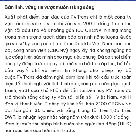
Bản lĩnh, vững tin vượt muôn trùng sóng
Xuất phát điểm ban đầu của PVTrans chỉ là một công ty
vận tải biển với số vốn chỉ vỏn vẹn 200 tỉ đồng, 1 con tàu
vận tải dầu thô và khoảng gần 100 CBCNV. Nhưng mang
trong mình trọng trách đảm bảo an ninh năng lượng Quốc
gia và sự kỳ vọng của Tập đoàn Dầu khí Việt Nam, các cán
bộ, công nhân viên (CBCNV) ngày ấy đã không ngừng nỗ
lực cống hiến sức mình cho mục tiêu chung. Đã có thời điểm
công ty đứng trước nguy cơ phá sản bởi bao áp lực, bế tắc
bủa vây.Ý chí và niềm tin không cho phép họ bỏ
cuộc.PVTrans đã dám nghĩ, dám làm khi tái cấu trúc toàn
diện để thích nghi với tình hình mới, nâng cao năng lực cạnh
tranh, vượt qua khó khăn để tồn tại.Đến nay PVTrans đã
trở thành tổng công ty vận tải biển số 1 Việt Nam, với 11
đơn vị thành viên, 2 công ty liên kết, hơn 2.100 CBCNV và
đội tàu gồm 36 chiếc với tổng trọng tải trên 1,05 triệu
DWT, lợi nhuận hợp nhất hằng năm trên dưới 1.000 tỉ đồng...
đem lại mức thu nhập bình quân cho người lao động (NLĐ)
năm sau luôn cao hơn năm trước.