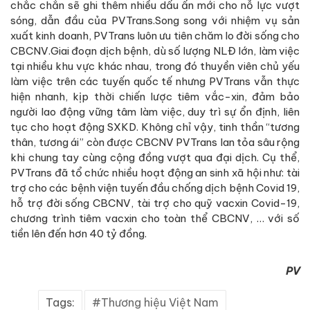
chắc chắn sẽ ghi thêm nhiều dấu ấn mới cho nỗ lực vượt
sóng, dẫn đầu của PVTrans.Song song với nhiệm vụ sản
xuất kinh doanh, PVTrans luôn ưu tiên chăm lo đời sống cho
CBCNV.Giai đoạn dịch bệnh, dù số lượng NLĐ lớn, làm việc
tại nhiều khu vực khác nhau, trong đó thuyền viên chủ yếu
làm việc trên các tuyến quốc tế nhưng PVTrans vẫn thực
hiện nhanh, kịp thời chiến lược tiêm vắc-xin, đảm bảo
người lao động vững tâm làm việc, duy trì sự ổn định, liên
tục cho hoạt động SXKD. Không chỉ vậy, tinh thần “tương
thân, tương ái” còn được CBCNV PVTrans lan tỏa sâu rộng
khi chung tay cùng cộng đồng vượt qua đại dịch. Cụ thể,
PVTrans đã tổ chức nhiều hoạt động an sinh xã hội như: tài
trợ cho các bệnh viện tuyến đầu chống dịch bệnh Covid 19,
hỗ trợ đời sống CBCNV, tài trợ cho quỹ vacxin Covid-19,
chương trình tiêm vacxin cho toàn thể CBCNV, … với số
tiền lên đến hơn 40 tỷ đồng.
PV
Tags:
Thương hiệu Việt Nam