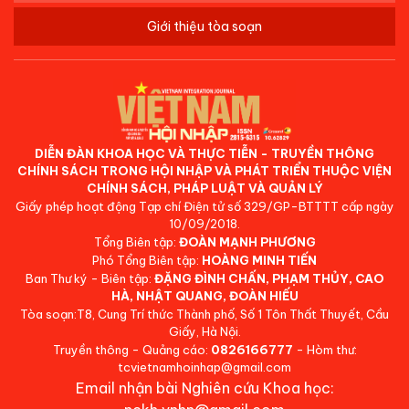
Giới thiệu tòa soạn
DIỄN ĐÀN KHOA HỌC VÀ THỰC TIỄN - TRUYỀN THÔNG
CHÍNH SÁCH TRONG HỘI NHẬP VÀ PHÁT TRIỂN THUỘC VIỆN
CHÍNH SÁCH, PHÁP LUẬT VÀ QUẢN LÝ
Giấy phép hoạt động Tạp chí Điện tử số 329/GP-BTTTT cấp ngày
10/09/2018.
Tổng Biên tập:
ĐOÀN MẠNH PHƯƠNG
Phó Tổng Biên tập:
HOÀNG MINH TIẾN
Ban Thư ký - Biên tập:
ĐẶNG ĐÌNH CHẤN, PHẠM THỦY, CAO
HÀ, NHẬT QUANG, ĐOÀN HIẾU
Tòa soạn:T8, Cung Trí thức Thành phố, Số 1 Tôn Thất Thuyết, Cầu
Giấy, Hà Nội.
Truyền thông - Quảng cáo:
0826166777
- Hòm thư:
tcvietnamhoinhap@gmail.com
Email nhận bài Nghiên cứu Khoa học: