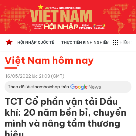
HỘI NHẬP QUỐC TẾ
THỰC TIỄN KINH NGHIỆM
CHÍNH SÁ
Việt Nam hôm nay
16/05/2022 lúc 21:03 (GMT)
Theo dõi Vietnamhoinhap trên
TCT Cổ phần vận tải Dầu
khí: 20 năm bền bỉ, chuyển
mình và nâng tầm thương
hiệu