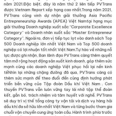
năm 2021.Đặc biệt, đây là năm thứ 2 liên tiếp PVTrans
được Vietnam Report xếp hạng cao nhất.Trong năm 2021,
PVTrans cũng vinh dự nhận giải thưởng Asia Pacific
Entrepreneurship Awards (APEA) Việt Namtại hạng mục
giải thưởng Doanh nghiệp xuất sắc “Corporate Excellence
Category” và Doanh nhân xuất sắc “Master Entrepreneur
Category”. Ngoài ra, đơn vị tiếp tục lọt vào danh sách Top
500 Doanh nghiệp lớn nhất Việt Nam và Top 500 doanh
nghiệp có lợi nhuận tốt nhất Việt Nam.Tự hào về những nỗ
lực được ghi nhận, Ban lãnh đạo PVTrans càng thêm quyết
tâm mở rộng hoạt động sản xuất kinh doanh, góp thêm sức
mạnh cùng các doanh nghiệp Việt phục hồi lại nền kinh
tếNhìn lại những chặng đường đã qua, PVTrans càng có
thêm sức mạnh để theo đuổi đến cùng định hướng phát
triển bền vững của Tập đoàn Dầu khí Việt Nam . Con
thuyền PVTrans vẫn luôn vững tay lái nhờ tập thể đoàn
kết, gắn bó, trách nhiệm và tâm huyết với nghề. PVTrans
sẽ duy trì vị thế tổng công ty vận tải và dịch vụ hàng hải
dầu khí đa sở hữu lớn nhất Việt Nam và từng bước tham gia
chuỗi vận chuyển cung ứng toàn cầu. Hành trình phía trước