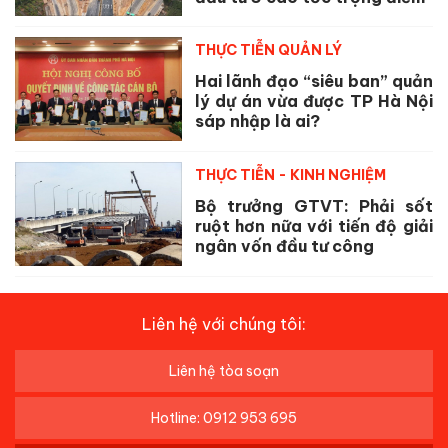
THỰC TIỄN QUẢN LÝ
Hai lãnh đạo “siêu ban” quản
lý dự án vừa được TP Hà Nội
sáp nhập là ai?
THỰC TIỄN - KINH NGHIỆM
Bộ trưởng GTVT: Phải sốt
ruột hơn nữa với tiến độ giải
ngân vốn đầu tư công
Liên hệ với chúng tôi:
Liên hệ tòa soạn
Hotline: 0912 953 695