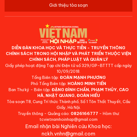
Giới thiệu tòa soạn
DIỄN ĐÀN KHOA HỌC VÀ THỰC TIỄN - TRUYỀN THÔNG
CHÍNH SÁCH TRONG HỘI NHẬP VÀ PHÁT TRIỂN THUỘC VIỆN
CHÍNH SÁCH, PHÁP LUẬT VÀ QUẢN LÝ
Giấy phép hoạt động Tạp chí Điện tử số 329/GP-BTTTT cấp ngày
10/09/2018.
Tổng Biên tập:
ĐOÀN MẠNH PHƯƠNG
Phó Tổng Biên tập:
HOÀNG MINH TIẾN
Ban Thư ký - Biên tập:
ĐẶNG ĐÌNH CHẤN, PHẠM THỦY, CAO
HÀ, NHẬT QUANG, ĐOÀN HIẾU
Tòa soạn:T8, Cung Trí thức Thành phố, Số 1 Tôn Thất Thuyết, Cầu
Giấy, Hà Nội.
Truyền thông - Quảng cáo:
0826166777
- Hòm thư:
tcvietnamhoinhap@gmail.com
Email nhận bài Nghiên cứu Khoa học:
nckh.vnhn@gmail.com