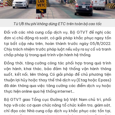
Từ 1/8 thu phí không dừng ETC trên toàn bộ cao tốc
Đối với các nhà cung cấp dịch vụ, Bộ GTVT đề nghị các
đơn vị chủ động rà soát, có giải pháp khắc phục ngay tồn
tại bất cập nêu trên, hoàn thành trước ngày 05/8/2022.
Chịu trách nhiệm trước pháp luật nếu xảy ra sự cố và tranh
chấp pháp lý trong quá trình vận hành hệ thống.
Đồng thời, tăng cường công tác phối hợp trong quá trình
vận hành, khai thác, bảo đảm hệ thống vận hành thông
suốt, kết nối, liên thông. Có giải pháp để chủ phương tiện
thuận lợi hủy hoặc thay thế thẻ dịch vụ (Etag hoặc Epass)
đã dán thông qua việc tăng cường các điểm dịch vụ hoặc
thực hiện online qua hệ thống internet...
Bộ GTVT giao Tổng cục Đường bộ Việt Nam chủ trì, phối
hợp với các cơ quan chức năng tổ chức kiểm tra, giám sát,
chỉ đạo các Nhà cung cấp dịch vụ khắc phục các tồn tại,