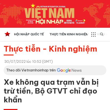
HỘI NHẬP QUỐC TẾ
THỰC TIỄN KINH NGHIỆM
CHÍNH SÁ
Thực tiễn - Kinh nghiệm
30/07/2022 lúc 10:52 (GMT)
Theo dõi Vietnamhoinhap trên
Xe không qua trạm vẫn bị
trừ tiền, Bộ GTVT chỉ đạo
khẩn