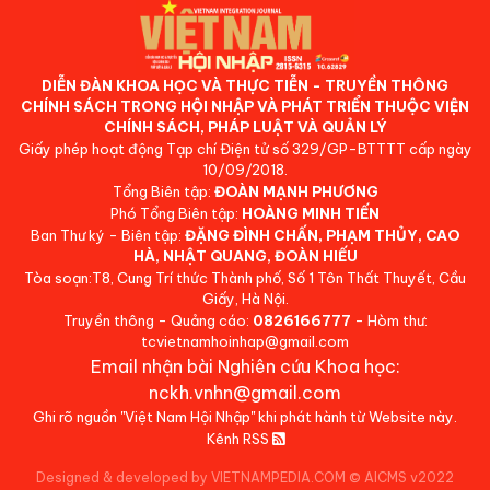
DIỄN ĐÀN KHOA HỌC VÀ THỰC TIỄN - TRUYỀN THÔNG
CHÍNH SÁCH TRONG HỘI NHẬP VÀ PHÁT TRIỂN THUỘC VIỆN
CHÍNH SÁCH, PHÁP LUẬT VÀ QUẢN LÝ
Giấy phép hoạt động Tạp chí Điện tử số 329/GP-BTTTT cấp ngày
10/09/2018.
Tổng Biên tập:
ĐOÀN MẠNH PHƯƠNG
Phó Tổng Biên tập:
HOÀNG MINH TIẾN
Ban Thư ký - Biên tập:
ĐẶNG ĐÌNH CHẤN, PHẠM THỦY, CAO
HÀ, NHẬT QUANG, ĐOÀN HIẾU
Tòa soạn:T8, Cung Trí thức Thành phố, Số 1 Tôn Thất Thuyết, Cầu
Giấy, Hà Nội.
Truyền thông - Quảng cáo:
0826166777
- Hòm thư:
tcvietnamhoinhap@gmail.com
Email nhận bài Nghiên cứu Khoa học:
nckh.vnhn@gmail.com
Ghi rõ nguồn "Việt Nam Hội Nhập" khi phát hành từ Website này.
Kênh RSS
Designed & developed by VIETNAMPEDIA.COM
©
AICMS v2022