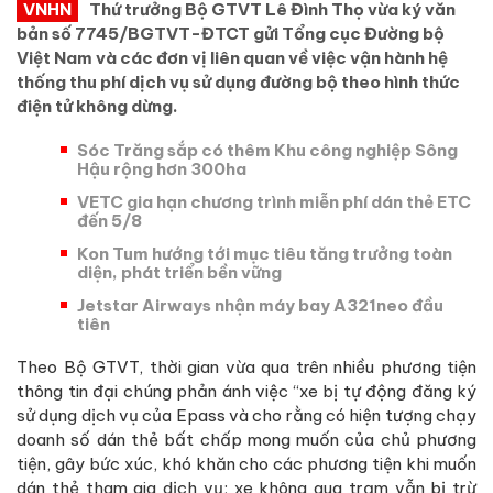
VNHN
Thứ trưởng Bộ GTVT Lê Đình Thọ vừa ký văn
bản số 7745/BGTVT-ĐTCT gửi Tổng cục Đường bộ
Việt Nam và các đơn vị liên quan về việc vận hành hệ
thống thu phí dịch vụ sử dụng đường bộ theo hình thức
điện tử không dừng.
Sóc Trăng sắp có thêm Khu công nghiệp Sông
Hậu rộng hơn 300ha
VETC gia hạn chương trình miễn phí dán thẻ ETC
đến 5/8
Kon Tum hướng tới mục tiêu tăng trưởng toàn
diện, phát triển bền vững
Jetstar Airways nhận máy bay A321neo đầu
tiên
Theo Bộ GTVT, thời gian vừa qua trên nhiều phương tiện
thông tin đại chúng phản ánh việc “xe bị tự động đăng ký
sử dụng dịch vụ của Epass và cho rằng có hiện tượng chạy
doanh số dán thẻ bất chấp mong muốn của chủ phương
tiện, gây bức xúc, khó khăn cho các phương tiện khi muốn
dán thẻ tham gia dịch vụ; xe không qua trạm vẫn bị trừ