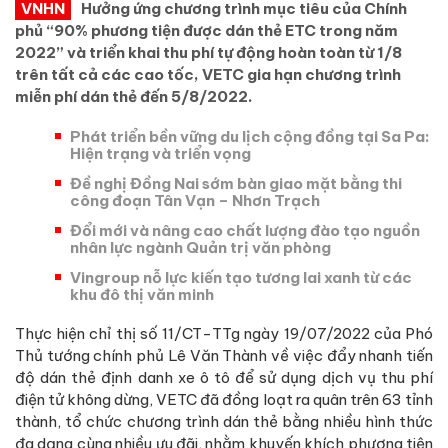
VNHN
Hưởng ứng chương trình mục tiêu của Chính
phủ “90% phương tiện được dán thẻ ETC trong năm
2022” và triển khai thu phí tự động hoàn toàn từ 1/8
trên tất cả các cao tốc, VETC gia hạn chương trình
miễn phí dán thẻ đến 5/8/2022.
Phát triển bền vững du lịch cộng đồng tại Sa Pa:
Hiện trạng và triển vọng
Đề nghị Đồng Nai sớm bàn giao mặt bằng thi
công đoạn Tân Vạn – Nhơn Trạch
Đổi mới và nâng cao chất lượng đào tạo nguồn
nhân lực ngành Quản trị văn phòng
Vingroup nỗ lực kiến tạo tương lai xanh từ các
khu đô thị văn minh
Thực hiện chỉ thị số 11/CT-TTg ngày 19/07/2022 của Phó
Thủ tướng chính phủ Lê Văn Thành về việc đẩy nhanh tiến
độ dán thẻ định danh xe ô tô để sử dụng dịch vụ thu phí
điện tử không dừng, VETC đã đồng loạt ra quân trên 63 tỉnh
thành, tổ chức chương trình dán thẻ bằng nhiều hình thức
đa dạng cùng nhiều ưu đãi, nhằm khuyến khích phương tiện