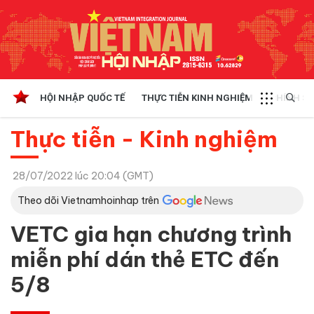
HỘI NHẬP QUỐC TẾ
THỰC TIỄN KINH NGHIỆM
CHÍNH SÁ
Thực tiễn - Kinh nghiệm
28/07/2022 lúc 20:04 (GMT)
Theo dõi Vietnamhoinhap trên
VETC gia hạn chương trình
miễn phí dán thẻ ETC đến
5/8