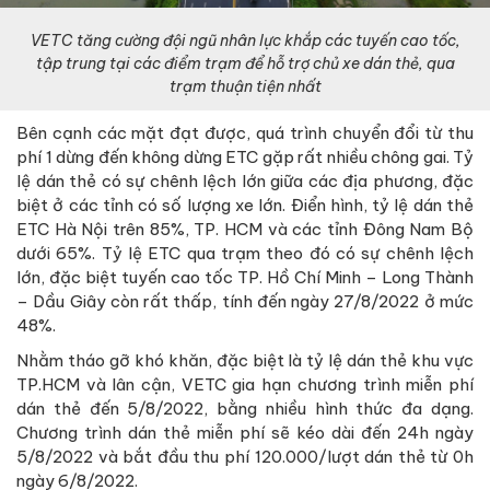
VETC tăng cường đội ngũ nhân lực khắp các tuyến cao tốc,
tập trung tại các điểm trạm để hỗ trợ chủ xe dán thẻ, qua
trạm thuận tiện nhất
Bên cạnh các mặt đạt được, quá trình chuyển đổi từ thu
phí 1 dừng đến không dừng ETC gặp rất nhiều chông gai. Tỷ
lệ dán thẻ có sự chênh lệch lớn giữa các địa phương, đặc
biệt ở các tỉnh có số lượng xe lớn. Điển hình, tỷ lệ dán thẻ
ETC Hà Nội trên 85%, TP. HCM và các tỉnh Đông Nam Bộ
dưới 65%. Tỷ lệ ETC qua trạm theo đó có sự chênh lệch
lớn, đặc biệt tuyến cao tốc TP. Hồ Chí Minh – Long Thành
– Dầu Giây còn rất thấp, tính đến ngày 27/8/2022 ở mức
48%.
Nhằm tháo gỡ khó khăn, đặc biệt là tỷ lệ dán thẻ khu vực
TP.HCM và lân cận, VETC gia hạn chương trình miễn phí
dán thẻ đến 5/8/2022, bằng nhiều hình thức đa dạng.
Chương trình dán thẻ miễn phí sẽ kéo dài đến 24h ngày
5/8/2022 và bắt đầu thu phí 120.000/lượt dán thẻ từ 0h
ngày 6/8/2022.