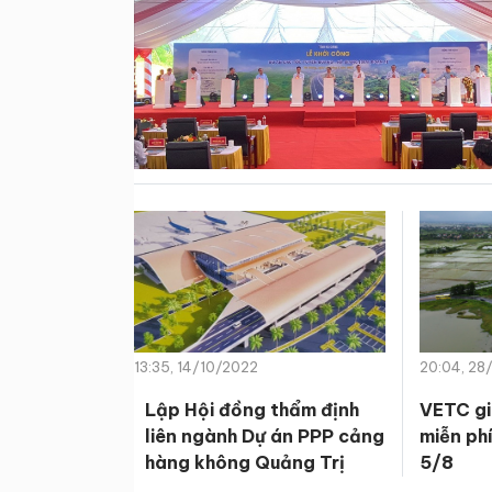
13:35, 14/10/2022
20:04, 28
Lập Hội đồng thẩm định
VETC gi
liên ngành Dự án PPP cảng
miễn ph
hàng không Quảng Trị
5/8