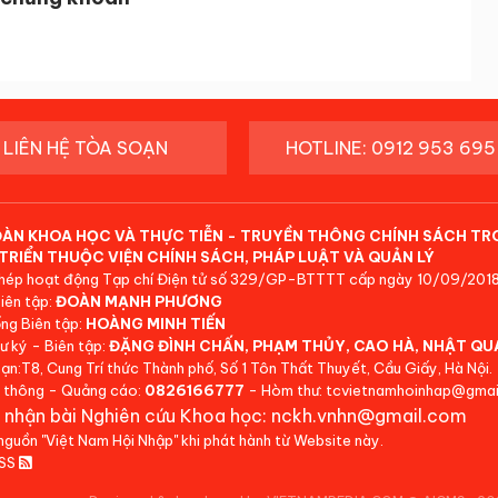
LIÊN HỆ TÒA SOẠN
HOTLINE: 0912 953 695
ĐÀN KHOA HỌC VÀ THỰC TIỄN - TRUYỀN THÔNG CHÍNH SÁCH TR
TRIỂN THUỘC VIỆN CHÍNH SÁCH, PHÁP LUẬT VÀ QUẢN LÝ
hép hoạt động Tạp chí Điện tử số 329/GP-BTTTT cấp ngày 10/09/2018
iên tập:
ĐOÀN MẠNH PHƯƠNG
ng Biên tập:
HOÀNG MINH TIẾN
ư ký - Biên tập:
ĐẶNG ĐÌNH CHẤN, PHẠM THỦY, CAO HÀ, NHẬT QU
ạn:T8, Cung Trí thức Thành phố, Số 1 Tôn Thất Thuyết, Cầu Giấy, Hà Nội.
 thông - Quảng cáo:
0826166777
- Hòm thư: tcvietnamhoinhap@gmai
 nhận bài Nghiên cứu Khoa học: nckh.vnhn@gmail.com
 nguồn "Việt Nam Hội Nhập" khi phát hành từ Website này.
RSS