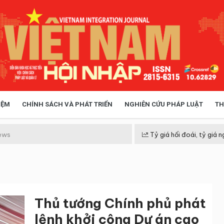
IỆM
CHÍNH SÁCH VÀ PHÁT TRIỂN
NGHIÊN CỨU PHÁP LUẬT
TH
HÓA XÃ HỘI
CHÍNH SÁCH
ews
Tỷ giá hối đoái, tỷ giá n
 TIỄN QUẢN LÝ
VIỆT NAM ĐIỂM ĐẾN
Thủ tướng Chính phủ phát
lệnh khởi công Dự án cao