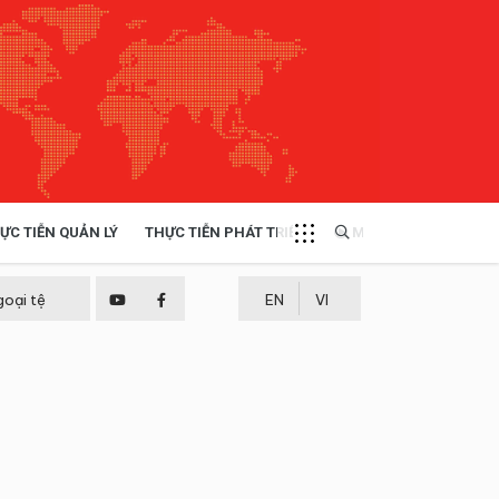
ỰC TIỄN QUẢN LÝ
THỰC TIỄN PHÁT TRIỂN
MULTIMEDIA
TÀI NGUYÊN - MÔI TRƯỜNG
goại tệ
EN
VI
THỰC TIỄN - KINH NGHIỆM