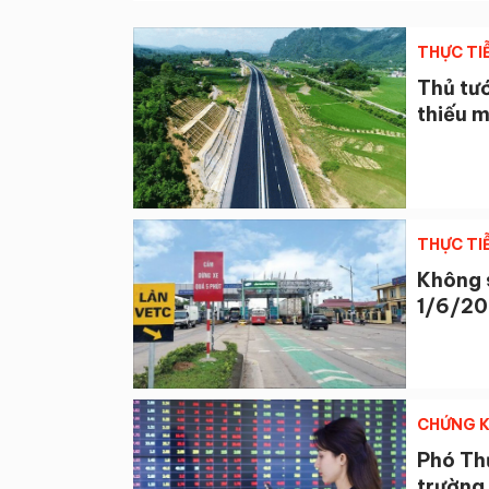
THỰC TI
Thủ tư
thiếu m
THỰC TI
Không s
1/6/2
CHỨNG 
Phó Thủ
trường