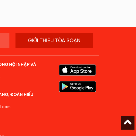
GIỚI THIỆU TÒA SOẠN
ONG HỘI NHẬP VÀ
.
ANG, ĐOÀN HIẾU
l.com