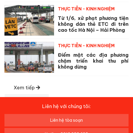
THỰC TIỄN - KINH NGHIỆM
Từ 1/6, xử phạt phương tiện
không dán thẻ ETC đi trên
cao tốc Hà Nội – Hải Phòng
THỰC TIỄN - KINH NGHIỆM
Điểm mặt các địa phương
chậm triển khai thu phí
không dừng
Xem tiếp
Liên hệ với chúng tôi:
Liên hệ tòa soạn