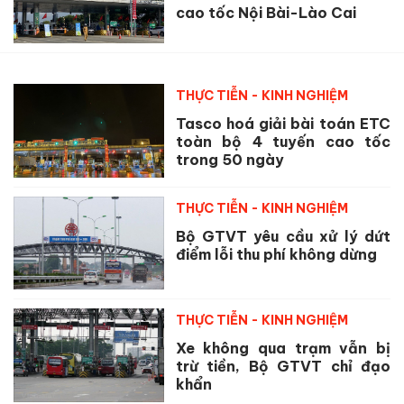
cao tốc Nội Bài-Lào Cai
THỰC TIỄN - KINH NGHIỆM
Tasco hoá giải bài toán ETC
toàn bộ 4 tuyến cao tốc
trong 50 ngày
THỰC TIỄN - KINH NGHIỆM
Bộ GTVT yêu cầu xử lý dứt
điểm lỗi thu phí không dừng
THỰC TIỄN - KINH NGHIỆM
Xe không qua trạm vẫn bị
trừ tiền, Bộ GTVT chỉ đạo
khẩn