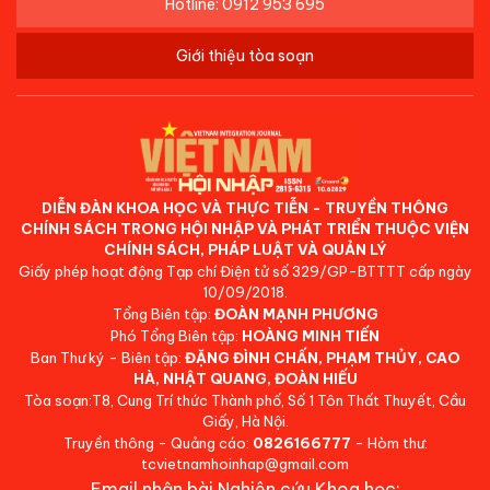
Hotline: 0912 953 695
Giới thiệu tòa soạn
DIỄN ĐÀN KHOA HỌC VÀ THỰC TIỄN - TRUYỀN THÔNG
CHÍNH SÁCH TRONG HỘI NHẬP VÀ PHÁT TRIỂN THUỘC VIỆN
CHÍNH SÁCH, PHÁP LUẬT VÀ QUẢN LÝ
Giấy phép hoạt động Tạp chí Điện tử số 329/GP-BTTTT cấp ngày
10/09/2018.
Tổng Biên tập:
ĐOÀN MẠNH PHƯƠNG
Phó Tổng Biên tập:
HOÀNG MINH TIẾN
Ban Thư ký - Biên tập:
ĐẶNG ĐÌNH CHẤN, PHẠM THỦY, CAO
HÀ, NHẬT QUANG, ĐOÀN HIẾU
Tòa soạn:T8, Cung Trí thức Thành phố, Số 1 Tôn Thất Thuyết, Cầu
Giấy, Hà Nội.
Truyền thông - Quảng cáo:
0826166777
- Hòm thư:
tcvietnamhoinhap@gmail.com
Email nhận bài Nghiên cứu Khoa học: