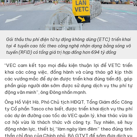
Gói thầu thu phí điện tử tự động không dừng (ETC) triển khai
tại 4 tuyến cao tốc theo công nghệ nhận dạng bằng sóng vô
tuyến (RFID) có tổng giá trị hợp đồng hơn 694 tỷ đồng
“VEC cam kết tạo mọi điều kiện thuận lợi để VETC triển
khai các công việc, đồng hành và cùng tháo gỡ kịp thời
các vướng mắc để dự án được triển khai đúng tiến độ, góp
phần giúp người dân sớm được sử dụng dịch vụ thu phí tự
động văn minh”, ông Đông nhấn mạnh.
Ông Hồ Việt Hà, Phó Chủ tịch HĐQT, Tổng Giám đốc Công
ty Cổ phần Tasco cho biết, được triển khai dịch vụ thu phí
các dự án đường cao tốc do VEC quản lý, khai thác vừa là
cơ hội vừa là thách thức với công ty. Tuy nhiên, sẽ huy
động nhân lực, thiết bị, “làm ngày làm đêm” theo đúng tinh
thần chỉ đạo của Chính phủ, Bộ GTVT để sớm đưa dịch vụ