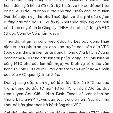
hành đánh giá hồ sơ đề xuất kỹ thuật và hồ sơ đề xuất tài
chính, VEC đã lựa chọn được nhà thầu triển khai thực hiện
Gói thầu dịch vụ thu phí: Thuê dịch vụ thu phí các dự án
đường cao tốc do VEC quản lý, khai thác đáp ứng các yêu
cầu theo quy định là Công ty TNHH thu phí tự động VETC
(thuộc Công ty Cổ phần Tasco).
Theo đó, phạm vi công việc được ký kết bao gồm: Thuê
dịch vụ thu phí trọn gói cho các tuyến cao tốc của VEC
(bao gồm thu phí điện tử tự động không dừng ETC, sử dụng
công nghệ RFID cho các làn thu phí tự động, thu phí kín thủ
công MTC cho các làn hỗn hợp) và Dịch vụ tổ chức vận
hành thu phí ETC và MTC tại các trạm thu phí của 4 tuyến
cao tốc VEC quản lý, khai thác.
Đơn vị cung cấp dịch vụ sẽ lắp đặt 155 làn ETC tại các
trạm, trong đó đầu tư mới 140 làn, 15 làn đã được lắp đặt
trên tuyến Cầu Giẽ - Ninh Bình. Tasco sẽ vận hành hệ
thống ETC trên 4 tuyến cao tốc trong 5 năm. Sau đó, nhà
thầu sẽ bàn giao toàn bộ hệ thống cho VEC.
Gói thầu thu phí điện tử tự động không dừng (ETC) triển