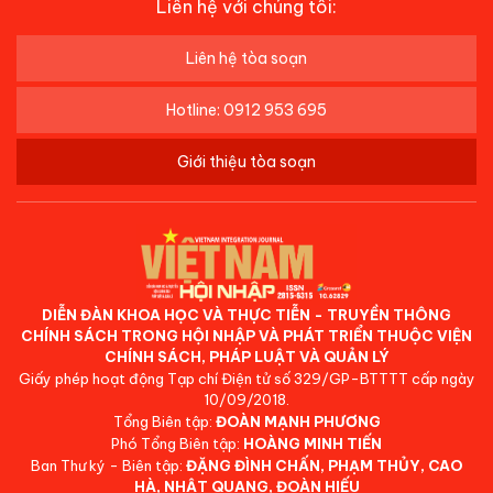
Liên hệ với chúng tôi:
Liên hệ tòa soạn
Hotline: 0912 953 695
Giới thiệu tòa soạn
DIỄN ĐÀN KHOA HỌC VÀ THỰC TIỄN - TRUYỀN THÔNG
CHÍNH SÁCH TRONG HỘI NHẬP VÀ PHÁT TRIỂN THUỘC VIỆN
CHÍNH SÁCH, PHÁP LUẬT VÀ QUẢN LÝ
Giấy phép hoạt động Tạp chí Điện tử số 329/GP-BTTTT cấp ngày
10/09/2018.
Tổng Biên tập:
ĐOÀN MẠNH PHƯƠNG
Phó Tổng Biên tập:
HOÀNG MINH TIẾN
Ban Thư ký - Biên tập:
ĐẶNG ĐÌNH CHẤN, PHẠM THỦY, CAO
HÀ, NHẬT QUANG, ĐOÀN HIẾU