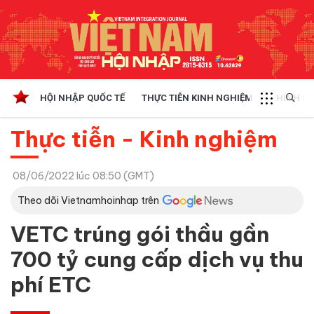
HỘI NHẬP QUỐC TẾ
THỰC TIỄN KINH NGHIỆM
CHÍNH SÁ
Thực tiễn - Kinh nghiệm
08/06/2022 lúc 08:50 (GMT)
Theo dõi Vietnamhoinhap trên
VETC trúng gói thầu gần
700 tỷ cung cấp dịch vụ thu
phí ETC