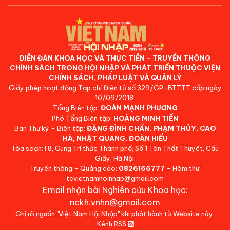
DIỄN ĐÀN KHOA HỌC VÀ THỰC TIỄN - TRUYỀN THÔNG
CHÍNH SÁCH TRONG HỘI NHẬP VÀ PHÁT TRIỂN THUỘC VIỆN
CHÍNH SÁCH, PHÁP LUẬT VÀ QUẢN LÝ
Giấy phép hoạt động Tạp chí Điện tử số 329/GP-BTTTT cấp ngày
10/09/2018.
Tổng Biên tập:
ĐOÀN MẠNH PHƯƠNG
Phó Tổng Biên tập:
HOÀNG MINH TIẾN
Ban Thư ký - Biên tập:
ĐẶNG ĐÌNH CHẤN, PHẠM THỦY, CAO
HÀ, NHẬT QUANG, ĐOÀN HIẾU
Tòa soạn:T8, Cung Trí thức Thành phố, Số 1 Tôn Thất Thuyết, Cầu
Giấy, Hà Nội.
Truyền thông - Quảng cáo:
0826166777
- Hòm thư:
tcvietnamhoinhap@gmail.com
Email nhận bài Nghiên cứu Khoa học:
nckh.vnhn@gmail.com
Ghi rõ nguồn "Việt Nam Hội Nhập" khi phát hành từ Website này.
Kênh RSS