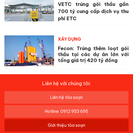
VETC trúng gói thầu gần
700 tỷ cung cấp dịch vụ thu
phí ETC
XÂY DỰNG
Fecon: Trúng thêm loạt gói
thầu tại các dự án lớn với
tổng giá trị 420 tỷ đồng
Liên hệ với chúng tôi:
Liên hệ tòa soạn
Hotline: 0912 953 695
Giới thiệu tòa soạn