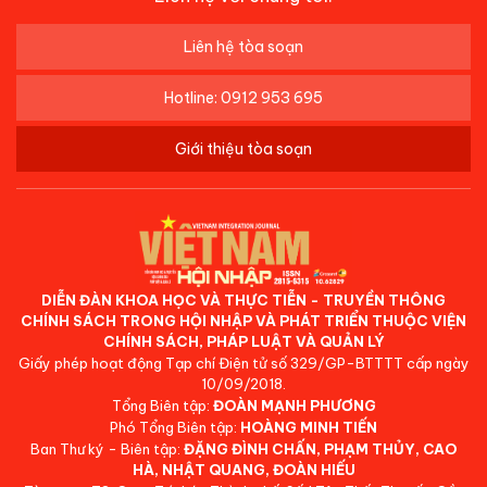
Liên hệ tòa soạn
Hotline: 0912 953 695
Giới thiệu tòa soạn
DIỄN ĐÀN KHOA HỌC VÀ THỰC TIỄN - TRUYỀN THÔNG
CHÍNH SÁCH TRONG HỘI NHẬP VÀ PHÁT TRIỂN THUỘC VIỆN
CHÍNH SÁCH, PHÁP LUẬT VÀ QUẢN LÝ
Giấy phép hoạt động Tạp chí Điện tử số 329/GP-BTTTT cấp ngày
10/09/2018.
Tổng Biên tập:
ĐOÀN MẠNH PHƯƠNG
Phó Tổng Biên tập:
HOÀNG MINH TIẾN
Ban Thư ký - Biên tập:
ĐẶNG ĐÌNH CHẤN, PHẠM THỦY, CAO
HÀ, NHẬT QUANG, ĐOÀN HIẾU