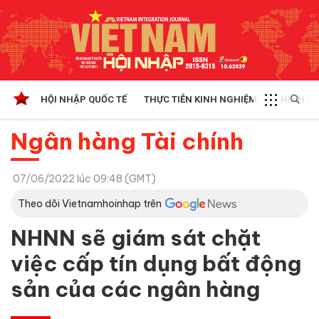
HỘI NHẬP QUỐC TẾ
THỰC TIỄN KINH NGHIỆM
CHÍNH SÁ
Ngân hàng Tài chính
07/06/2022 lúc 09:48 (GMT)
Theo dõi Vietnamhoinhap trên
NHNN sẽ giám sát chặt
việc cấp tín dụng bất động
sản của các ngân hàng