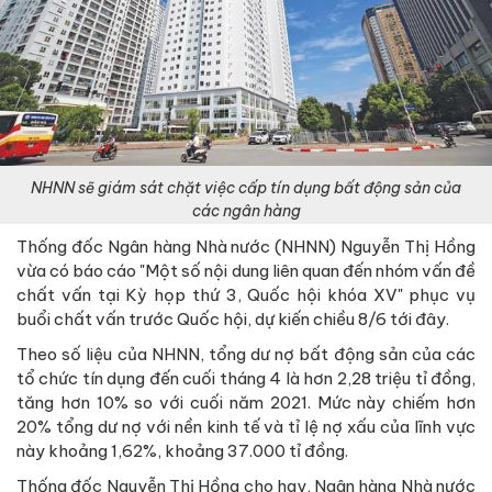
NHNN sẽ giám sát chặt việc cấp tín dụng bất động sản của
các ngân hàng
Thống đốc Ngân hàng Nhà nước (NHNN) Nguyễn Thị Hồng
vừa có báo cáo "Một số nội dung liên quan đến nhóm vấn đề
chất vấn tại Kỳ họp thứ 3, Quốc hội khóa XV" phục vụ
buổi chất vấn trước Quốc hội, dự kiến chiều 8/6 tới đây.
Theo số liệu của NHNN, tổng dư nợ bất động sản của các
tổ chức tín dụng đến cuối tháng 4 là hơn 2,28 triệu tỉ đồng,
tăng hơn 10% so với cuối năm 2021. Mức này chiếm hơn
20% tổng dư nợ với nền kinh tế và tỉ lệ nợ xấu của lĩnh vực
này khoảng 1,62%, khoảng 37.000 tỉ đồng.
Thống đốc Nguyễn Thị Hồng cho hay, Ngân hàng Nhà nước