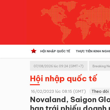
HỘI NHẬP QUỐC TẾ
THỰC TIỄN KINH NGH
HỘI NHẬP QUỐC TẾ
VĂN 
07/08/2026 lúc 09:24 (GMT+7)
Breaking N
Kinh tế hội nhập
Hội nhập quốc tế
Doanh nghiệp
NGHIÊN CỨU PHÁP LUẬT
THỰC
16/02/2023 lúc 08:15 (GMT)
Theo dõi
Novaland, Saigon Gl
hạn trái phiếu doanh