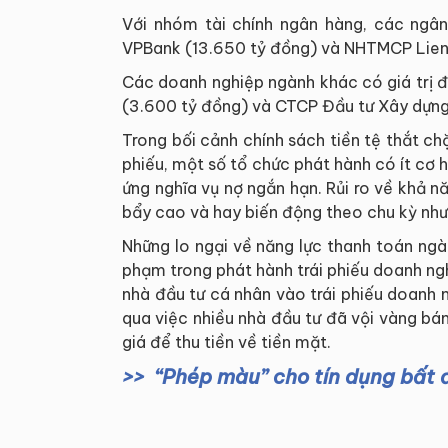
Với nhóm tài chính ngân hàng, các ngâ
VPBank (13.650 tỷ đồng) và NHTMCP Lie
Các doanh nghiệp ngành khác có giá trị 
(3.600 tỷ đồng) và CTCP Đầu tư Xây dựng 
Trong bối cảnh chính sách tiền tệ thắt chặt
phiếu, một số tổ chức phát hành có ít cơ 
ứng nghĩa vụ nợ ngắn hạn. Rủi ro về khả n
bẩy cao và hay biến động theo chu kỳ như 
Những lo ngại về năng lực thanh toán ngà
phạm trong phát hành trái phiếu doanh ng
nhà đầu tư cá nhân vào trái phiếu doanh 
qua việc nhiều nhà đầu tư đã vội vàng bá
giá để thu tiền về tiền mặt.
“Phép màu” cho tín dụng bất độ