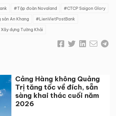
ank
Tập đoàn Novaland
CTCP Saigon Glory
g sản An Khang
LienVietPostBank
 Xây dựng Tường Khải
Cảng Hàng không Quảng
Trị tăng tốc về đích, sẵn
sàng khai thác cuối năm
2026