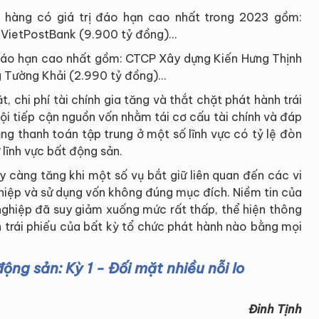
n hàng có giá trị đáo hạn cao nhất trong 2023 gồm:
nVietPostBank (9.900 tỷ đồng)…
đáo hạn cao nhất gồm: CTCP Xây dựng Kiến Hưng Thịnh
Tường Khải (2.990 tỷ đồng)...
, chi phí tài chính gia tăng và thắt chặt phát hành trái
hội tiếp cận nguồn vốn nhằm tái cơ cấu tài chính và đáp
ăng thanh toán tập trung ở một số lĩnh vực có tỷ lệ đòn
lĩnh vực bất động sản.
y càng tăng khi một số vụ bắt giữ liên quan đến các vi
hiệp và sử dụng vốn không đúng mục đích. Niềm tin của
nghiệp đã suy giảm xuống mức rất thấp, thể hiện thông
n trái phiếu của bất kỳ tổ chức phát hành nào bằng mọi
ng sản: Kỳ 1 - Đối mặt nhiều nỗi lo
Đinh Tịnh