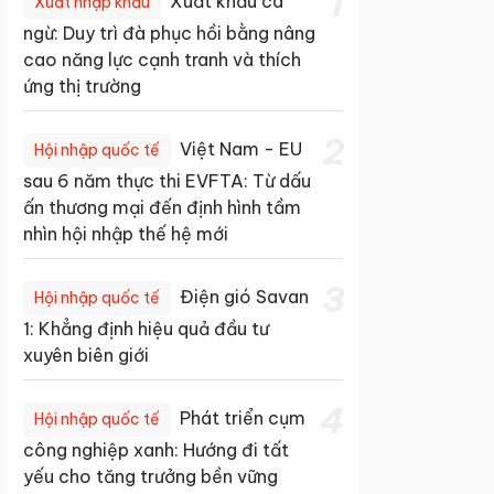
1
Xuất khẩu cá
Xuất nhập khẩu
ngừ: Duy trì đà phục hồi bằng nâng
cao năng lực cạnh tranh và thích
ứng thị trường
2
Việt Nam - EU
Hội nhập quốc tế
sau 6 năm thực thi EVFTA: Từ dấu
ấn thương mại đến định hình tầm
nhìn hội nhập thế hệ mới
3
Điện gió Savan
Hội nhập quốc tế
1: Khẳng định hiệu quả đầu tư
xuyên biên giới
4
Phát triển cụm
Hội nhập quốc tế
công nghiệp xanh: Hướng đi tất
yếu cho tăng trưởng bền vững