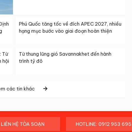
Định
Phú Quốc tăng tốc về đích APEC 2027, nhiều
g
hạng mục bước vào giai đoạn hoàn thiện
: Từ
Từ thung lũng gió Savannakhet đến hành
 hội
trình tỷ đô
m các tin khác
LIÊN HỆ TÒA SOẠN
HOTLINE: 0912 953 695