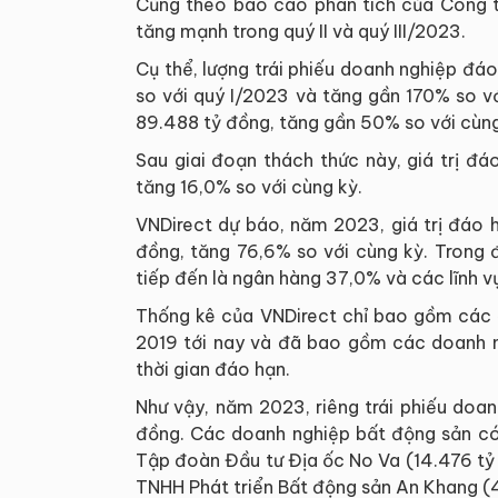
Cũng theo báo cáo phân tích của Công ty
tăng mạnh trong quý II và quý III/2023.
Cụ thể, lượng trái phiếu doanh nghiệp đá
so với quý I/2023 và tăng gần 170% so vớ
89.488 tỷ đồng, tăng gần 50% so với cùng
Sau giai đoạn thách thức này, giá trị đ
tăng 16,0% so với cùng kỳ.
VNDirect dự báo, năm 2023, giá trị đáo 
đồng, tăng 76,6% so với cùng kỳ. Trong 
tiếp đến là ngân hàng 37,0% và các lĩnh v
Thống kê của VNDirect chỉ bao gồm các đ
2019 tới nay và đã bao gồm các doanh ng
thời gian đáo hạn.
Như vậy, năm 2023, riêng trái phiếu doa
đồng. Các doanh nghiệp bất động sản có
Tập đoàn Đầu tư Địa ốc No Va (14.476 tỷ
TNHH Phát triển Bất động sản An Khang (