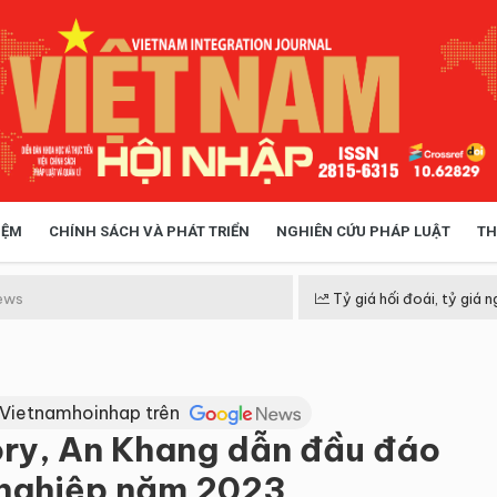
IỆM
CHÍNH SÁCH VÀ PHÁT TRIỂN
NGHIÊN CỨU PHÁP LUẬT
TH
HÓA XÃ HỘI
CHÍNH SÁCH
ews
Tỷ giá hối đoái, tỷ giá n
 TIỄN QUẢN LÝ
VIỆT NAM ĐIỂM ĐẾN
 Vietnamhoinhap trên
ory, An Khang dẫn đầu đáo
 nghiệp năm 2023