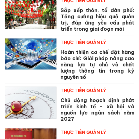
THỰC TIỄN QUẢN LÝ
Sắp xếp thôn, tổ dân phố:
Tăng cường hiệu quả quản
trị, đáp ứng yêu cầu phát
triển trong giai đoạn mới
THỰC TIỄN QUẢN LÝ
Hoàn thiện cơ chế đặt hàng
báo chí: Giải pháp nâng cao
năng lực tự chủ và chất
lượng thông tin trong kỷ
nguyên số
THỰC TIỄN QUẢN LÝ
Chủ động hoạch định phát
triển kinh tế - xã hội và
nguồn lực ngân sách năm
2027
THỰC TIỄN QUẢN LÝ