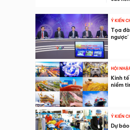
Ý KIẾN 
Tọa đàm
ngược'
HỘI NHẬ
Kinh tế
niềm ti
Ý KIẾN 
Dự báo 