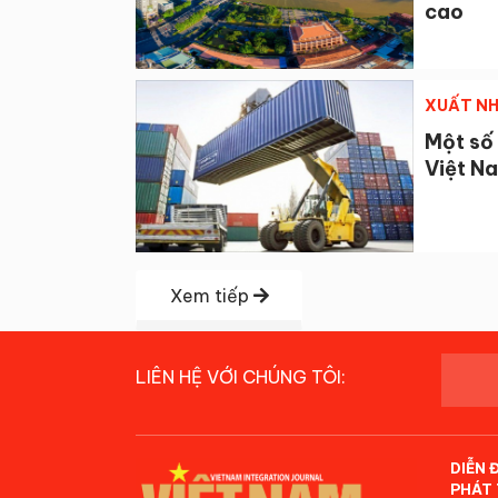
cao
XUẤT NH
Một số
Việt N
Xem tiếp
LIÊN HỆ VỚI CHÚNG TÔI:
DIỄN 
PHÁT 