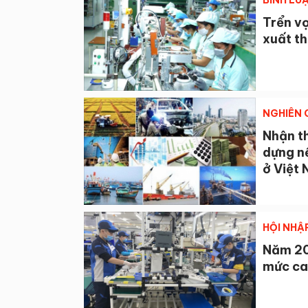
BÌNH LU
Trển vọ
xuất th
NGHIÊN 
Nhận th
dựng nề
ở Việt
HỘI NHẬ
Năm 202
mức ca