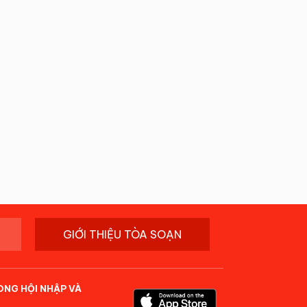
GIỚI THIỆU TÒA SOẠN
ONG HỘI NHẬP VÀ