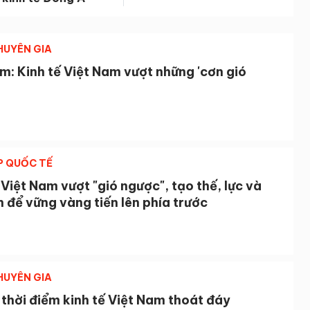
CHUYÊN GIA
: Kinh tế Việt Nam vượt những 'cơn gió
P QUỐC TẾ
 Việt Nam vượt "gió ngược", tạo thế, lực và
n để vững vàng tiến lên phía trước
CHUYÊN GIA
thời điểm kinh tế Việt Nam thoát đáy