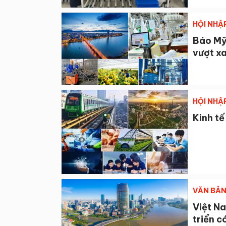
HỘI NHẬ
Báo Mỹ
vượt xa
HỘI NHẬ
Kinh t
VĂN BẢ
Việt N
triển c