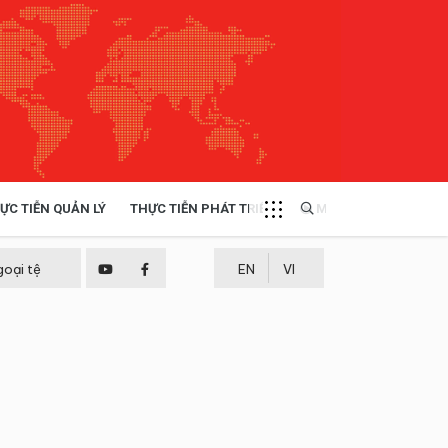
ỰC TIỄN QUẢN LÝ
THỰC TIỄN PHÁT TRIỂN
MULTIMEDIA
TÀI NGUYÊN - MÔI TRƯỜNG
goại tệ
EN
VI
THỰC TIỄN - KINH NGHIỆM