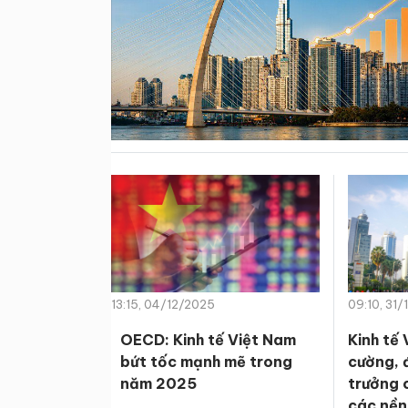
13:15, 04/12/2025
09:10, 31
OECD: Kinh tế Việt Nam
Kinh tế 
bứt tốc mạnh mẽ trong
cường, 
năm 2025
trưởng 
các nền