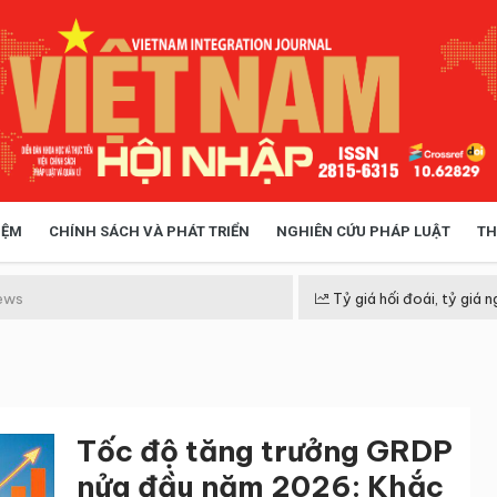
IỆM
CHÍNH SÁCH VÀ PHÁT TRIỂN
NGHIÊN CỨU PHÁP LUẬT
TH
HÓA XÃ HỘI
CHÍNH SÁCH
ews
Tỷ giá hối đoái, tỷ giá n
 TIỄN QUẢN LÝ
VIỆT NAM ĐIỂM ĐẾN
Tốc độ tăng trưởng GRDP
nửa đầu năm 2026: Khắc