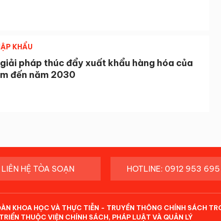
ẬP KHẨU
 giải pháp thúc đẩy xuất khẩu hàng hóa của
am đến năm 2030
LIÊN HỆ TÒA SOẠN
HOTLINE: 0912 953 695
ĐÀN KHOA HỌC VÀ THỰC TIỄN - TRUYỀN THÔNG CHÍNH SÁCH TR
TRIỂN THUỘC VIỆN CHÍNH SÁCH, PHÁP LUẬT VÀ QUẢN LÝ