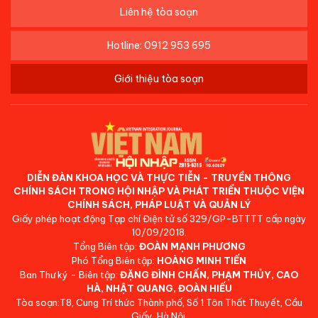
Liên hệ tòa soạn
Hotline: 0912 953 695
Giới thiệu tòa soạn
DIỄN ĐÀN KHOA HỌC VÀ THỰC TIỄN - TRUYỀN THÔNG
CHÍNH SÁCH TRONG HỘI NHẬP VÀ PHÁT TRIỂN THUỘC VIỆN
CHÍNH SÁCH, PHÁP LUẬT VÀ QUẢN LÝ
Giấy phép hoạt động Tạp chí Điện tử số 329/GP-BTTTT cấp ngày
10/09/2018.
Tổng Biên tập:
ĐOÀN MẠNH PHƯƠNG
Phó Tổng Biên tập:
HOÀNG MINH TIẾN
Ban Thư ký - Biên tập:
ĐẶNG ĐÌNH CHẤN, PHẠM THỦY, CAO
HÀ, NHẬT QUANG, ĐOÀN HIẾU
Tòa soạn:T8, Cung Trí thức Thành phố, Số 1 Tôn Thất Thuyết, Cầu
Giấy, Hà Nội.