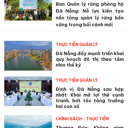
Ban Quản lý rừng phòng hộ
Đà Nẵng: Nỗ lực kiến tạo
nền tảng quản lý rừng bền
vững trong bối cảnh mới
THỰC TIỄN QUẢN LÝ
Đà Nẵng đẩy mạnh triển khai
quy hoạch đô thị theo tầm
nhìn thế kỷ
THỰC TIỄN QUẢN LÝ
Định vị Đà Nẵng sau hợp
nhất: Khai mở lợi thế cạnh
tranh, bứt tốc tăng trưởng
hai con số
CHÍNH SÁCH - THỰC TIỄN
Thượng Đức: Không gian