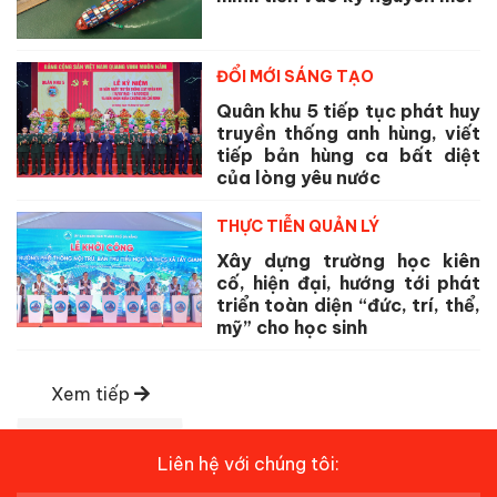
ĐỔI MỚI SÁNG TẠO
Quân khu 5 tiếp tục phát huy
truyền thống anh hùng, viết
tiếp bản hùng ca bất diệt
của lòng yêu nước
THỰC TIỄN QUẢN LÝ
Xây dựng trường học kiên
cố, hiện đại, hướng tới phát
triển toàn diện “đức, trí, thể,
mỹ” cho học sinh
Xem tiếp
Liên hệ với chúng tôi: