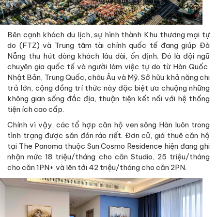
Bên cạnh khách du lịch, sự hình thành Khu thương mại tự
do (FTZ) và Trung tâm tài chính quốc tế đang giúp Đà
Nẵng thu hút dòng khách lâu dài, ổn định. Đó là đội ngũ
chuyên gia quốc tế và người làm việc tự do từ Hàn Quốc,
Nhật Bản, Trung Quốc, châu Âu và Mỹ. Sở hữu khả năng chi
trả lớn, cộng đồng trí thức này đặc biệt ưa chuộng những
không gian sống đắc địa, thuận tiện kết nối với hệ thống
tiện ích cao cấp.
Chính vì vậy, các tổ hợp căn hộ ven sông Hàn luôn trong
tình trạng được săn đón ráo riết. Đơn cử, giá thuê căn hộ
tại The Panoma thuộc Sun Cosmo Residence hiện đang ghi
nhận mức 18 triệu/tháng cho căn Studio, 25 triệu/tháng
cho căn 1PN+ và lên tới 42 triệu/tháng cho căn 2PN.