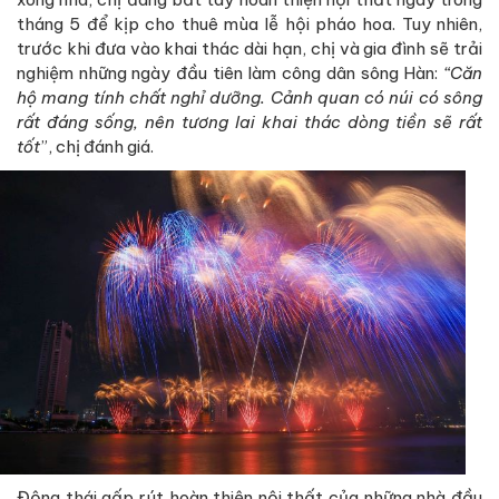
tháng 5 để kịp cho thuê mùa lễ hội pháo hoa. Tuy nhiên,
trước khi đưa vào khai thác dài hạn, chị và gia đình sẽ trải
nghiệm những ngày đầu tiên làm công dân sông Hàn:
“Căn
hộ mang tính chất nghỉ dưỡng. Cảnh quan có núi có sông
rất đáng sống, nên tương lai khai thác dòng tiền sẽ rất
tốt
”, chị đánh giá.
Động thái gấp rút hoàn thiện nội thất của những nhà đầu