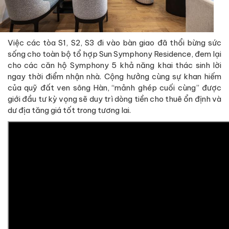
Việc các tòa S1, S2, S3 đi vào bàn giao đã thổi bừng sức
sống cho toàn bộ tổ hợp Sun Symphony Residence, đem lại
cho các căn hộ Symphony 5 khả năng khai thác sinh lời
ngay thời điểm nhận nhà. Cộng hưởng cùng sự khan hiếm
của quỹ đất ven sông Hàn, “mảnh ghép cuối cùng” được
giới đầu tư kỳ vọng sẽ duy trì dòng tiền cho thuê ổn định và
dư địa tăng giá tốt trong tương lai.