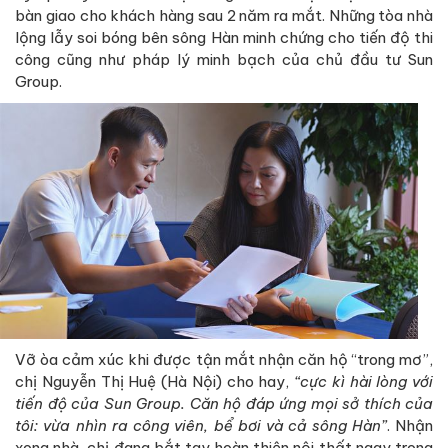
bàn giao cho khách hàng sau 2 năm ra mắt. Những tòa nhà
lộng lẫy soi bóng bên sông Hàn minh chứng cho tiến độ thi
công cũng như pháp lý minh bạch của chủ đầu tư Sun
Group.
Vỡ òa cảm xúc khi được tận mắt nhận căn hộ “trong mơ”,
chị Nguyễn Thị Huệ (Hà Nội) cho hay,
“cực kì hài lòng với
tiến độ của Sun Group. Căn hộ đáp ứng mọi sở thích của
tôi: vừa nhìn ra công viên, bể bơi và cả sông Hàn”
. Nhận
xong nhà, chị đang bắt tay hoàn thiện nội thất ngay trong