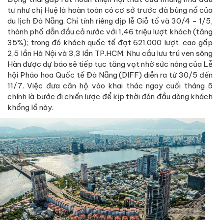
tư như chị Huệ là hoàn toàn có cơ sở trước đà bùng nổ của
du lịch Đà Nẵng. Chỉ tính riêng dịp lễ Giỗ tổ và 30/4 - 1/5,
thành phố dẫn đầu cả nước với 1,46 triệu lượt khách (tăng
35%); trong đó khách quốc tế đạt 621.000 lượt, cao gấp
2,5 lần Hà Nội và 3,3 lần TP.HCM. Nhu cầu lưu trú ven sông
Hàn được dự báo sẽ tiếp tục tăng vọt nhờ sức nóng của Lễ
hội Pháo hoa Quốc tế Đà Nẵng (DIFF) diễn ra từ 30/5 đến
11/7. Việc đưa căn hộ vào khai thác ngay cuối tháng 5
chính là bước đi chiến lược để kịp thời đón đầu dòng khách
khổng lồ này.