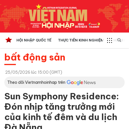
HỘI NHẬP QUỐC TẾ
THỰC TIỄN KINH NGHIỆM
CHÍNH SÁ
bất động sản
25/05/2026 lúc 15:00 (GMT)
Theo dõi Vietnamhoinhap trên
Sun Symphony Residence:
Đón nhịp tăng trưởng mới
của kinh tế đêm và du lịch
Đà Nẵng