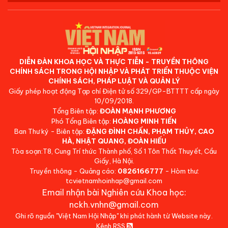
DIỄN ĐÀN KHOA HỌC VÀ THỰC TIỄN - TRUYỀN THÔNG
CHÍNH SÁCH TRONG HỘI NHẬP VÀ PHÁT TRIỂN THUỘC VIỆN
CHÍNH SÁCH, PHÁP LUẬT VÀ QUẢN LÝ
Giấy phép hoạt động Tạp chí Điện tử số 329/GP-BTTTT cấp ngày
10/09/2018.
Tổng Biên tập:
ĐOÀN MẠNH PHƯƠNG
Phó Tổng Biên tập:
HOÀNG MINH TIẾN
Ban Thư ký - Biên tập:
ĐẶNG ĐÌNH CHẤN, PHẠM THỦY, CAO
HÀ, NHẬT QUANG, ĐOÀN HIẾU
Tòa soạn:T8, Cung Trí thức Thành phố, Số 1 Tôn Thất Thuyết, Cầu
Giấy, Hà Nội.
Truyền thông - Quảng cáo:
0826166777
- Hòm thư:
tcvietnamhoinhap@gmail.com
Email nhận bài Nghiên cứu Khoa học:
nckh.vnhn@gmail.com
Ghi rõ nguồn "Việt Nam Hội Nhập" khi phát hành từ Website này.
Kênh RSS