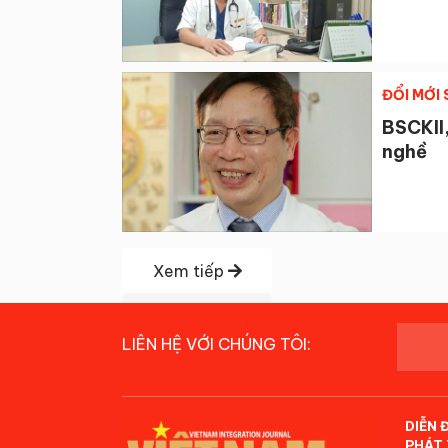
ĐỔI MỚI
BSCKII
nghề
Xem tiếp
LIÊN HỆ VỚI CHÚNG TÔI:
DIỄN 
PHÁT 