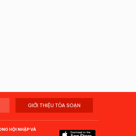
GIỚI THIỆU TÒA SOẠN
ONG HỘI NHẬP VÀ