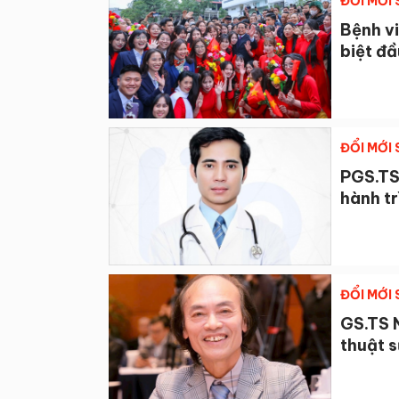
ĐỔI MỚI
Bệnh v
biệt đầ
ĐỔI MỚI
PGS.TS
hành tr
ĐỔI MỚI
GS.TS 
thuật s