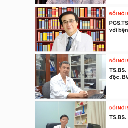
ĐỔI MỚI
PGS.TS
với bệ
ĐỔI MỚI
TS.BS.
độc, B
ĐỔI MỚI
TS.BS.