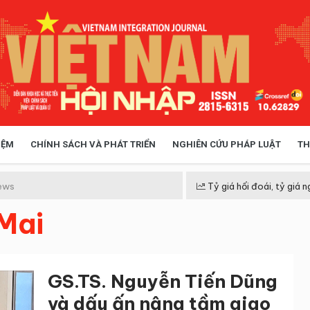
IỆM
CHÍNH SÁCH VÀ PHÁT TRIỂN
NGHIÊN CỨU PHÁP LUẬT
TH
HÓA XÃ HỘI
CHÍNH SÁCH
ews
Tỷ giá hối đoái, tỷ giá n
Mai
 TIỄN QUẢN LÝ
VIỆT NAM ĐIỂM ĐẾN
GS.TS. Nguyễn Tiến Dũng
và dấu ấn nâng tầm giao