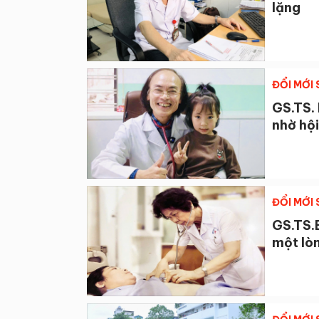
lặng
ĐỔI MỚI
GS.TS.
nhờ hộ
ĐỔI MỚI
GS.TS.B
một lò