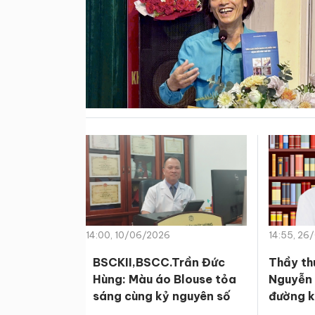
14:00, 10/06/2026
14:55, 26
BSCKII,BSCC.Trần Đức
Thầy th
Hùng: Màu áo Blouse tỏa
Nguyễn 
sáng cùng kỷ nguyên số
đường k