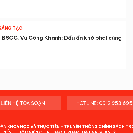
 SÁNG TẠO
, BSCC. Vũ Công Khanh: Dấu ấn khó phai cùng
LIÊN HỆ TÒA SOẠN
HOTLINE: 0912 953 695
ĐÀN KHOA HỌC VÀ THỰC TIỄN - TRUYỀN THÔNG CHÍNH SÁCH TR
TRIỂN THUỘC VIỆN CHÍNH SÁCH, PHÁP LUẬT VÀ QUẢN LÝ