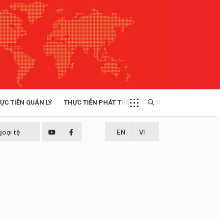
ỰC TIỄN QUẢN LÝ
THỰC TIỄN PHÁT TRIỂN
MULTIMEDIA
TÀI NGUYÊN - MÔI TRƯỜNG
goại tệ
EN
VI
THỰC TIỄN - KINH NGHIỆM