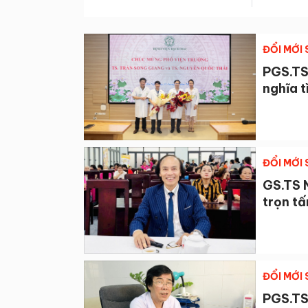
ĐỔI MỚI
PGS.TS
nghĩa 
ĐỔI MỚI
GS.TS 
trọn tấ
ĐỔI MỚI
PGS.TS