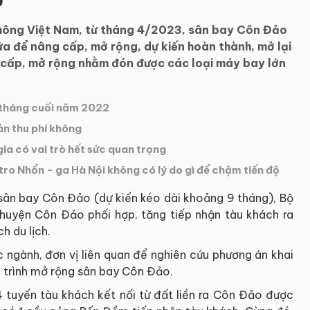
hông Việt Nam, từ tháng 4/2023, sân bay Côn Đảo
ửa để nâng cấp, mở rộng, dự kiến hoàn thành, mở lại
cấp, mở rộng nhằm đón được các loại máy bay lớn
 tháng cuối năm 2022
ản thu phí không
gia có vai trò hết sức quan trọng
ro Nhổn - ga Hà Nội không có lý do gì để chậm tiến độ
sân bay Côn Đảo (dự kiến kéo dài khoảng 9 tháng), Bộ
 huyện Côn Đảo phối hợp, tăng tiếp nhận tàu khách ra
h du lịch.
 ngành, đơn vị liên quan để nghiên cứu phương án khai
 trình mở rộng sân bay Côn Đảo.
4 tuyến tàu khách kết nối từ đất liền ra Côn Đảo được