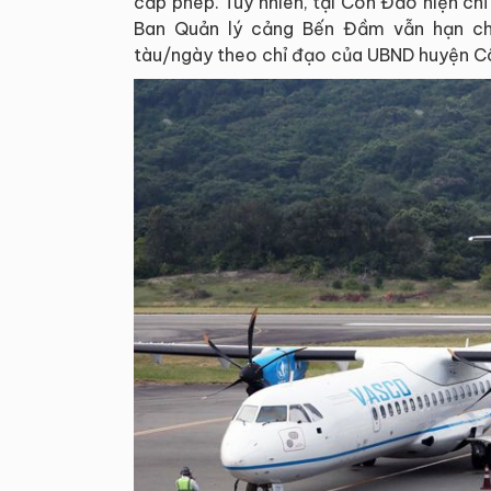
cấp phép. Tuy nhiên, tại Côn Đảo hiện ch
Ban Quản lý cảng Bến Đầm vẫn hạn chế
tàu/ngày theo chỉ đạo của UBND huyện C