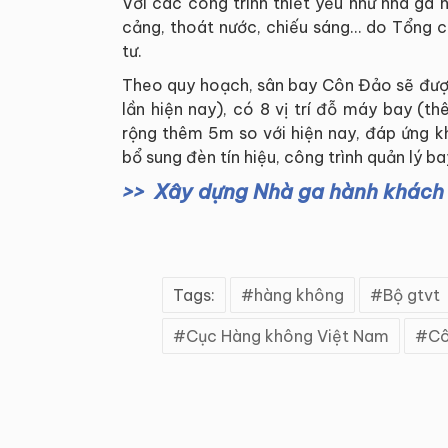
Với các công trình thiết yếu như nhà ga
cảng, thoát nước, chiếu sáng… do Tổng 
tư.
Theo quy hoạch, sân bay Côn Đảo sẽ đượ
lần hiện nay), có 8 vị trí đỗ máy bay (
rộng thêm 5m so với hiện nay, đáp ứng 
bổ sung đèn tín hiệu, công trình quản lý 
Xây dựng Nhà ga hành khách
Tags:
hàng không
Bộ gtvt
Cục Hàng không Việt Nam
Cô