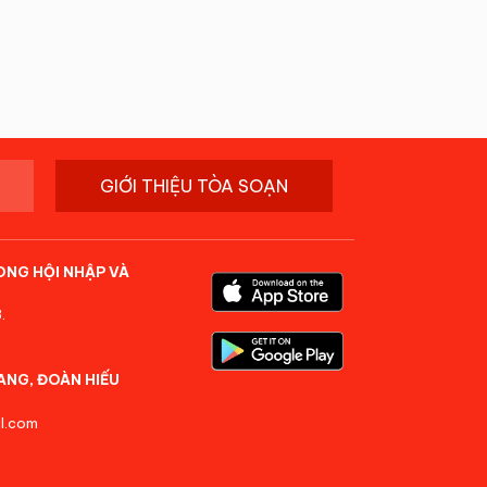
GIỚI THIỆU TÒA SOẠN
ONG HỘI NHẬP VÀ
.
ANG, ĐOÀN HIẾU
l.com