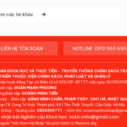
m các tin khác
LIÊN HỆ TÒA SOẠN
HOTLINE: 0912 953 695
ĐÀN KHOA HỌC VÀ THỰC TIỄN - TRUYỀN THÔNG CHÍNH SÁCH TR
TRIỂN THUỘC VIỆN CHÍNH SÁCH, PHÁP LUẬT VÀ QUẢN LÝ
hép hoạt động Tạp chí Điện tử số 329/GP-BTTTT cấp ngày 10/09/2018
iên tập:
ĐOÀN MẠNH PHƯƠNG
ng Biên tập:
HOÀNG MINH TIẾN
ư ký - Biên tập:
ĐẶNG ĐÌNH CHẤN, PHẠM THỦY, CAO HÀ, NHẬT QU
ạn:T8, Cung Trí thức Thành phố, Số 1 Tôn Thất Thuyết, Cầu Giấy, Hà Nội.
 thông - Quảng cáo:
0826166777
- Hòm thư: tcvietnamhoinhap@gmai
 nhận bài Nghiên cứu Khoa học: nckh.vnhn@gmail.com
 nguồn "Việt Nam Hội Nhập" khi phát hành từ Website này.