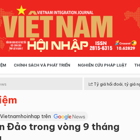
IỆM
CHÍNH SÁCH VÀ PHÁT TRIỂN
NGHIÊN CỨU PHÁP LUẬT
TH
HÓA XÃ HỘI
CHÍNH SÁCH
ews
Tỷ giá hối đoái, tỷ giá n
hiệm
 TIỄN QUẢN LÝ
VIỆT NAM ĐIỂM ĐẾN
 Vietnamhoinhap trên
n Đảo trong vòng 9 tháng
g