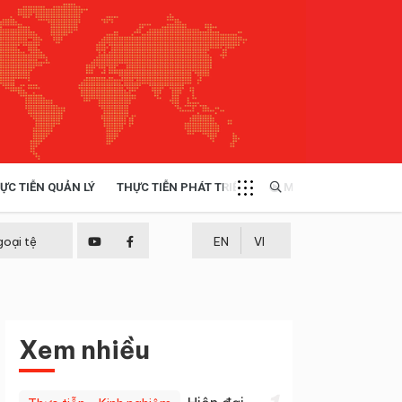
ỰC TIỄN QUẢN LÝ
THỰC TIỄN PHÁT TRIỂN
MULTIMEDIA
TÀI NGUYÊN - MÔI TRƯỜNG
goại tệ
EN
VI
THỰC TIỄN - KINH NGHIỆM
Xem nhiều