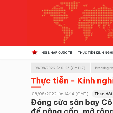
HỘI NHẬP QUỐC TẾ
THỰC TIỄN KINH NGH
HỘI NHẬP QUỐC TẾ
VĂN 
08/08/2026 lúc 01:25 (GMT+7)
Breaking N
Kinh tế hội nhập
Thực tiễn - Kinh ng
Doanh nghiệp
NGHIÊN CỨU PHÁP LUẬT
THỰC
08/08/2022 lúc 14:14 (GMT)
Theo dõi
Đóng cửa sân bay Cô
để nâng cấp, mở rộn