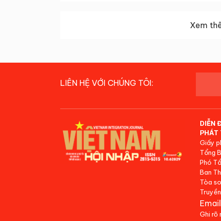
Xem thê
LIÊN HỆ VỚI CHÚNG TÔI:
DIỄN 
PHÁT 
Giấy p
Tổng B
Phó Tổ
Ban Th
Tòa so
Truyền
Email
Ghi rõ