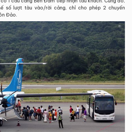
ỉ có 1 cầu cảng Bến Đầm tiếp nhận tàu khách. Cùng đó,
 số lượt tàu vào/rời cảng, chỉ cho phép 2 chuyến
ôn Đảo.