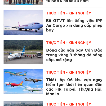
từ Bắc Kinh sau 3 năm
THỰC TIỄN - KINH NGHIỆM
Bộ GTVT lên tiếng việc IPP
Air Cargo xin dừng cấp phép
bay
THỰC TIỄN - KINH NGHIỆM
Đóng cửa sân bay Côn Đảo
trong vòng 9 tháng để nâng
cấp, mở rộng
THỰC TIỄN - KINH NGHIỆM
Thiết lập 06 khu vực nguy
hiểm tạm thời liên quan đến
các FIR Taipei, Thượng Hải,
Manila
THỰC TIỄN - KINH NGHIỆM