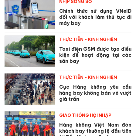
NHỊP SỐNG SỐ
Chính thức sử dụng VNeID
đối với khách làm thủ tục đi
máy bay
THỰC TIỄN - KINH NGHIỆM
Taxi điện GSM được tạo điều
kiện để hoạt động tại các
sân bay
THỰC TIỄN - KINH NGHIỆM
Cục Hàng không yêu cầu
hãng bay không bán vé vượt
giá trần
GIAO THÔNG HỘI NHẬP
Hàng không Việt Nam đón
khách bay thường lệ đầu tiên