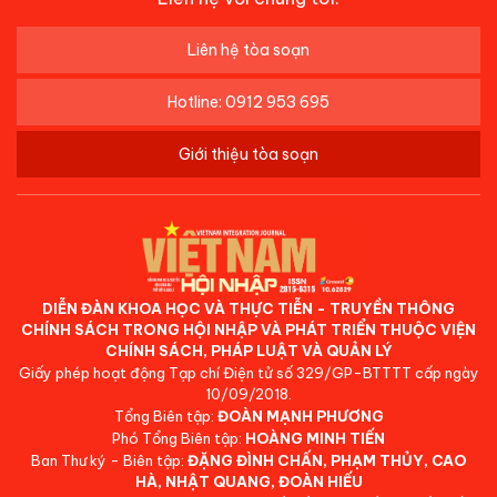
Liên hệ tòa soạn
Hotline: 0912 953 695
Giới thiệu tòa soạn
DIỄN ĐÀN KHOA HỌC VÀ THỰC TIỄN - TRUYỀN THÔNG
CHÍNH SÁCH TRONG HỘI NHẬP VÀ PHÁT TRIỂN THUỘC VIỆN
CHÍNH SÁCH, PHÁP LUẬT VÀ QUẢN LÝ
Giấy phép hoạt động Tạp chí Điện tử số 329/GP-BTTTT cấp ngày
10/09/2018.
Tổng Biên tập:
ĐOÀN MẠNH PHƯƠNG
Phó Tổng Biên tập:
HOÀNG MINH TIẾN
Ban Thư ký - Biên tập:
ĐẶNG ĐÌNH CHẤN, PHẠM THỦY, CAO
HÀ, NHẬT QUANG, ĐOÀN HIẾU