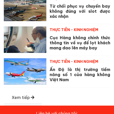
Từ chối phục vụ chuyến bay
không đúng với slot được
xác nhận
THỰC TIỄN - KINH NGHIỆM
Cục Hàng không chính thức
thông tin về vụ để lọt khách
mang dao lên máy bay
THỰC TIỄN - KINH NGHIỆM
Ấn Độ là thị trường tiềm
năng số 1 của hàng không
Việt Nam
Xem tiếp
Liên hệ với chúng tôi: