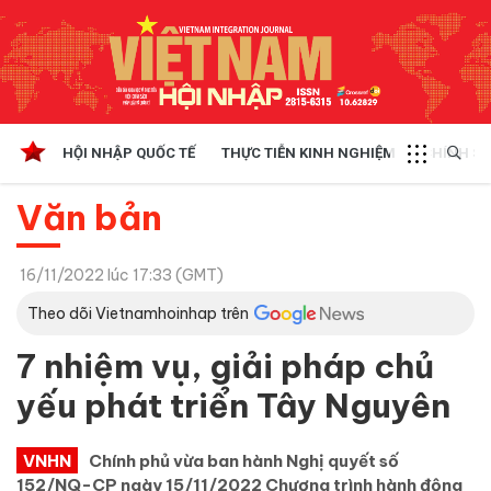
HỘI NHẬP QUỐC TẾ
THỰC TIỄN KINH NGHIỆM
CHÍNH SÁ
Văn bản
16/11/2022 lúc 17:33 (GMT)
Theo dõi Vietnamhoinhap trên
7 nhiệm vụ, giải pháp chủ
yếu phát triển Tây Nguyên
VNHN
Chính phủ vừa ban hành Nghị quyết số
152/NQ-CP ngày 15/11/2022 Chương trình hành động