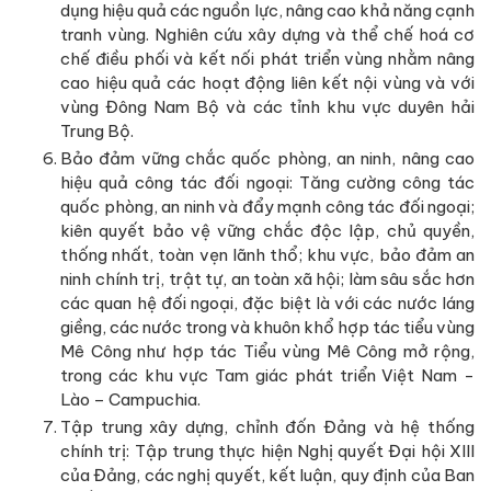
dụng hiệu quả các nguồn lực, nâng cao khả năng cạnh
tranh vùng. Nghiên cứu xây dựng và thể chế hoá cơ
chế điều phối và kết nối phát triển vùng nhằm nâng
cao hiệu quả các hoạt động liên kết nội vùng và với
vùng Đông Nam Bộ và các tỉnh khu vực duyên hải
Trung Bộ.
Bảo đảm vững chắc quốc phòng, an ninh, nâng cao
hiệu quả công tác đối ngoại: Tăng cường công tác
quốc phòng, an ninh và đẩy mạnh công tác đối ngoại;
kiên quyết bảo vệ vững chắc độc lập, chủ quyền,
thống nhất, toàn vẹn lãnh thổ; khu vực, bảo đảm an
ninh chính trị, trật tự, an toàn xã hội; làm sâu sắc hơn
các quan hệ đối ngoại, đặc biệt là với các nước láng
giềng, các nước trong và khuôn khổ hợp tác tiểu vùng
Mê Công như hợp tác Tiểu vùng Mê Công mở rộng,
trong các khu vực Tam giác phát triển Việt Nam -
Lào – Campuchia.
Tập trung xây dựng, chỉnh đốn Đảng và hệ thống
chính trị: Tập trung thực hiện Nghị quyết Đại hội XIII
của Đảng, các nghị quyết, kết luận, quy định của Ban