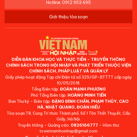
Hotline: 0912 953 695
Giới thiệu tòa soạn
DIỄN ĐÀN KHOA HỌC VÀ THỰC TIỄN - TRUYỀN THÔNG
CHÍNH SÁCH TRONG HỘI NHẬP VÀ PHÁT TRIỂN THUỘC VIỆN
CHÍNH SÁCH, PHÁP LUẬT VÀ QUẢN LÝ
Giấy phép hoạt động Tạp chí Điện tử số 329/GP-BTTTT cấp ngày
10/09/2018.
Tổng Biên tập:
ĐOÀN MẠNH PHƯƠNG
Phó Tổng Biên tập:
HOÀNG MINH TIẾN
Ban Thư ký - Biên tập:
ĐẶNG ĐÌNH CHẤN, PHẠM THỦY, CAO
HÀ, NHẬT QUANG, ĐOÀN HIẾU
Tòa soạn:T8, Cung Trí thức Thành phố, Số 1 Tôn Thất Thuyết, Cầu
Giấy, Hà Nội.
Truyền thông - Quảng cáo:
0826166777
- Hòm thư:
tcvietnamhoinhap@gmail.com