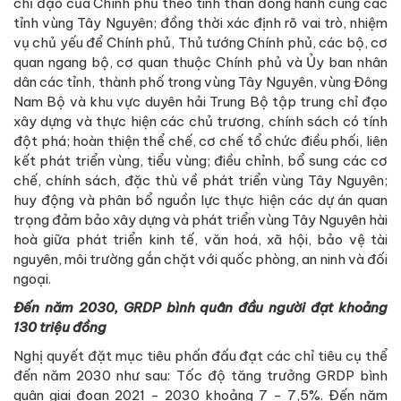
chỉ đạo của Chính phủ theo tinh thần đồng hành cùng các
tỉnh vùng Tây Nguyên; đồng thời xác định rõ vai trò, nhiệm
vụ chủ yếu để Chính phủ, Thủ tướng Chính phủ, các bộ, cơ
quan ngang bộ, cơ quan thuộc Chính phủ và Ủy ban nhân
dân các tỉnh, thành phố trong vùng Tây Nguyên, vùng Đông
Nam Bộ và khu vực duyên hải Trung Bộ tập trung chỉ đạo
xây dựng và thực hiện các chủ trương, chính sách có tính
đột phá; hoàn thiện thể chế, cơ chế tổ chức điều phối, liên
kết phát triển vùng, tiểu vùng; điều chỉnh, bổ sung các cơ
chế, chính sách, đặc thù về phát triển vùng Tây Nguyên;
huy động và phân bổ nguồn lực thực hiện các dự án quan
trọng đảm bảo xây dựng và phát triển vùng Tây Nguyên hài
hoà giữa phát triển kinh tế, văn hoá, xã hội, bảo vệ tài
nguyên, môi trường gắn chặt với quốc phòng, an ninh và đối
ngoại.
Đến năm 2030, GRDP bình quân đầu người đạt khoảng
130 triệu đồng
Nghị quyết đặt mục tiêu phấn đấu đạt các chỉ tiêu cụ thể
đến năm 2030 như sau: Tốc độ tăng trưởng GRDP bình
quân giai đoạn 2021 - 2030 khoảng 7 - 7,5%. Đến năm