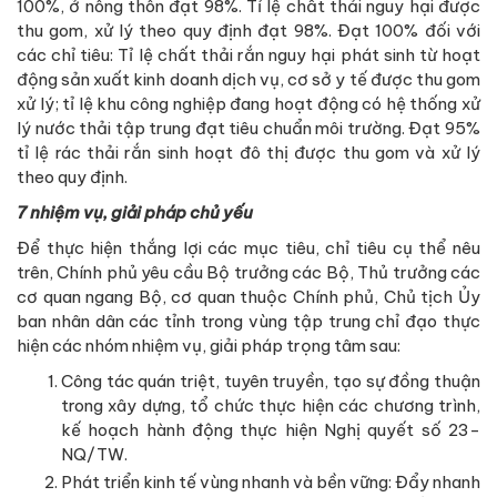
100%, ở nông thôn đạt 98%. Tỉ lệ chất thải nguy hại được
thu gom, xử lý theo quy định đạt 98%. Đạt 100% đối với
các chỉ tiêu: Tỉ lệ chất thải rắn nguy hại phát sinh từ hoạt
động sản xuất kinh doanh dịch vụ, cơ sở y tế được thu gom
xử lý; tỉ lệ khu công nghiệp đang hoạt động có hệ thống xử
lý nước thải tập trung đạt tiêu chuẩn môi trường. Đạt 95%
tỉ lệ rác thải rắn sinh hoạt đô thị được thu gom và xử lý
theo quy định.
7 nhiệm vụ, giải pháp chủ yếu
Để thực hiện thắng lợi các mục tiêu, chỉ tiêu cụ thể nêu
trên, Chính phủ yêu cầu Bộ trưởng các Bộ, Thủ trưởng các
cơ quan ngang Bộ, cơ quan thuộc Chính phủ, Chủ tịch Ủy
ban nhân dân các tỉnh trong vùng tập trung chỉ đạo thực
hiện các nhóm nhiệm vụ, giải pháp trọng tâm sau:
Công tác quán triệt, tuyên truyền, tạo sự đồng thuận
trong xây dựng, tổ chức thực hiện các chương trình,
kế hoạch hành động thực hiện Nghị quyết số 23-
NQ/TW.
Phát triển kinh tế vùng nhanh và bền vững: Đẩy nhanh