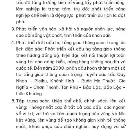
tốc độ tăng trưởng kinh tế vùng, lấy phát triển nông,
lâm nghiệp là trọng tâm, trụ đỡ; phát triển công
nghiệp chế biến là động lực; phát triển du lịch là đột
phá.
Phát triển văn hóa, xã hội và nguồn nhân lực, nâng
cao đời sống vật chất, tinh thần của nhân dân.
Phát triển kết cấu hạ tầng giao thông quan trọng, du
lịch đặc sắc: Phát triển kết cấu hạ tầng giao thông
theo hướng đồng bộ, hiện đại, kết nối thuận lợi toàn
vùng tới các cảng biển, cảng hàng không nội địa và
quốc tế. Đến năm 2030, phấn đấu hoàn thành một số
hạ tầng giao thông quan trọng: Tuyến cao tốc Quy
Nhơn - Pleiku, Khánh Hoà - Buôn Ma Thuột, Gia
Nghĩa - Chơn Thành, Tân Phú - Bảo Lộc, Bảo Lộc -
Liên Khương.
Tập trung hoàn thiện thể chế, chính sách liên kết
vùng: Thống nhất cao ở tất cả các cấp, các ngành
về vị trí, vai trò và tầm quan trọng của vùng và liên
kết vùng, liên vùng để tạo không gian kinh tế thống
nhất, khắc phục các điểm nghẽn, huy động và sử