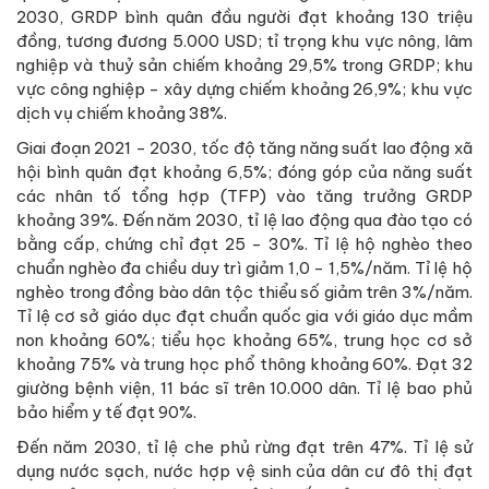
2030, GRDP bình quân đầu người đạt khoảng 130 triệu
đồng, tương đương 5.000 USD; tỉ trọng khu vực nông, lâm
nghiệp và thuỷ sản chiếm khoảng 29,5% trong GRDP; khu
vực công nghiệp - xây dựng chiếm khoảng 26,9%; khu vực
dịch vụ chiếm khoảng 38%.
Giai đoạn 2021 - 2030, tốc độ tăng năng suất lao động xã
hội bình quân đạt khoảng 6,5%; đóng góp của năng suất
các nhân tố tổng hợp (TFP) vào tăng trưởng GRDP
khoảng 39%. Đến năm 2030, tỉ lệ lao động qua đào tạo có
bằng cấp, chứng chỉ đạt 25 - 30%. Tỉ lệ hộ nghèo theo
chuẩn nghèo đa chiều duy trì giảm 1,0 - 1,5%/năm. Tỉ lệ hộ
nghèo trong đồng bào dân tộc thiểu số giảm trên 3%/năm.
Tỉ lệ cơ sở giáo dục đạt chuẩn quốc gia với giáo dục mầm
non khoảng 60%; tiểu học khoảng 65%, trung học cơ sở
khoảng 75% và trung học phổ thông khoảng 60%. Đạt 32
giường bệnh viện, 11 bác sĩ trên 10.000 dân. Tỉ lệ bao phủ
bảo hiểm y tế đạt 90%.
Đến năm 2030, tỉ lệ che phủ rừng đạt trên 47%. Tỉ lệ sử
dụng nước sạch, nước hợp vệ sinh của dân cư đô thị đạt