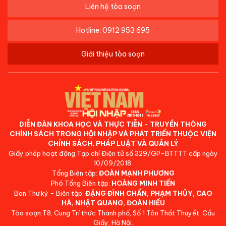
Liên hệ tòa soạn
Hotline: 0912 953 695
Giới thiệu tòa soạn
DIỄN ĐÀN KHOA HỌC VÀ THỰC TIỄN - TRUYỀN THÔNG
CHÍNH SÁCH TRONG HỘI NHẬP VÀ PHÁT TRIỂN THUỘC VIỆN
CHÍNH SÁCH, PHÁP LUẬT VÀ QUẢN LÝ
Giấy phép hoạt động Tạp chí Điện tử số 329/GP-BTTTT cấp ngày
10/09/2018.
Tổng Biên tập:
ĐOÀN MẠNH PHƯƠNG
Phó Tổng Biên tập:
HOÀNG MINH TIẾN
Ban Thư ký - Biên tập:
ĐẶNG ĐÌNH CHẤN, PHẠM THỦY, CAO
HÀ, NHẬT QUANG, ĐOÀN HIẾU
Tòa soạn:T8, Cung Trí thức Thành phố, Số 1 Tôn Thất Thuyết, Cầu
Giấy, Hà Nội.