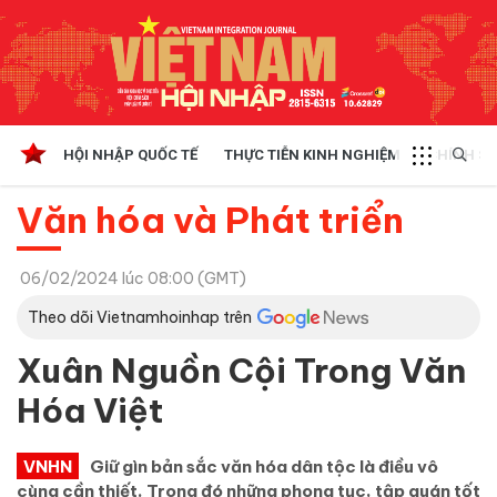
HỘI NHẬP QUỐC TẾ
THỰC TIỄN KINH NGHIỆM
CHÍNH SÁ
Văn hóa và Phát triển
06/02/2024 lúc 08:00 (GMT)
Theo dõi Vietnamhoinhap trên
Xuân Nguồn Cội Trong Văn
Hóa Việt
VNHN
Giữ gìn bản sắc văn hóa dân tộc là điều vô
cùng cần thiết. Trong đó những phong tục, tập quán tốt