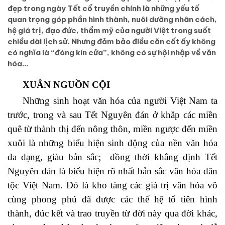
đẹp trong ngày Tết cổ truyền chính là những yếu tố
quan trọng góp phần hình thành, nuôi dưỡng nhân cách,
hệ giá trị, đạo đức, thẩm mỹ của người Việt trong suốt
chiều dài lịch sử. Nhưng đảm bảo điều căn cốt ấy không
có nghĩa là “đóng kín cửa”, không có sự hội nhập về văn
hóa…
XUÂN NGUỒN CỘI
Những sinh hoạt văn hóa của người Việt Nam ta
trước, trong và sau Tết Nguyên đán ở khắp các miền
quê từ thành thị đến nông thôn, miền ngược đến miền
xuôi là những biểu hiện sinh động của nền văn hóa
đa dạng, giàu bản sắc; đồng thời khẳng định Tết
Nguyên đán là biểu hiện rõ nhất bản sắc văn hóa dân
tộc Việt Nam. Đó là kho tàng các giá trị văn hóa vô
cùng phong phú đã được các thế hệ tổ tiên hình
thành, đúc kết và trao truyền từ đời này qua đời khác,