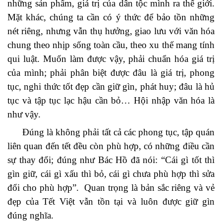
những sản phẩm, giá trị của dân tộc mình ra thế giới.
Mặt khác, chúng ta cần có ý thức để bảo tồn những
nét riêng, nhưng vẫn thụ hưởng, giao lưu với văn hóa
chung theo nhịp sống toàn cầu, theo xu thế mang tính
qui luật. Muốn làm được vậy, phải chuẩn hóa giá trị
của mình; phải phân biệt được đâu là giá trị, phong
tục, nghi thức tốt đẹp cần giữ gìn, phát huy; đâu là hủ
tục và tập tục lạc hậu cần bỏ… Hội nhập văn hóa là
như vậy.
Đúng là không phải tất cả các phong tục, tập quán
liên quan đến tết đều còn phù hợp, có những điều cần
sự thay đổi; đúng như Bác Hồ đã nói: “Cái gì tốt thì
gìn giữ, cái gì xấu thì bỏ, cái gì chưa phù hợp thì sửa
đổi cho phù hợp”. Quan trọng là bản sắc riêng và vẻ
đẹp của Tết Việt vẫn tồn tại và luôn được giữ gìn
đúng nghĩa.