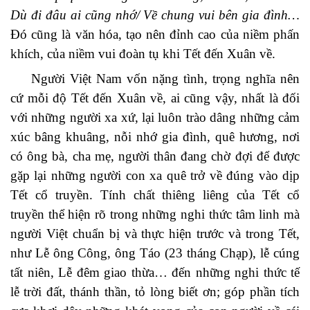
Dù đi đâu ai cũng nhớ/ Về chung vui bên gia đình…
Đó cũng là văn hóa, tạo nên đỉnh cao của niềm phấn
khích, của niềm vui đoàn tụ khi Tết đến Xuân về.
Người Việt Nam vốn nặng tình, trọng nghĩa nên
cứ mỗi độ Tết đến Xuân về, ai cũng vậy, nhất là đối
với những người xa xứ, lại luôn trào dâng những cảm
xúc bâng khuâng, nỗi nhớ gia đình, quê hương, nơi
có ông bà, cha mẹ, người thân đang chờ đợi để được
gặp lại những người con xa quê trở về đúng vào dịp
Tết cổ truyền. Tính chất thiêng liêng của Tết cổ
truyền thể hiện rõ trong những nghi thức tâm linh mà
người Việt chuẩn bị và thực hiện trước và trong Tết,
như Lễ ông Công, ông Táo (23 tháng Chạp), lễ cúng
tất niên, Lễ đêm giao thừa… đến những nghi thức tế
lễ trời đất, thánh thần, tỏ lòng biết ơn; góp phần tích