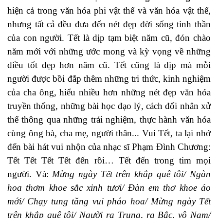
hiện cả trong văn hóa phi vật thể và văn hóa vật thể,
nhưng tất cả đều đưa đến nét đẹp đời sống tinh thần
của con người. Tết là dịp tạm biệt năm cũ, đón chào
năm mới với những ước mong và kỳ vọng về những
điều tốt đẹp hơn năm cũ. Tết cũng là dịp mà mỗi
người được bồi đắp thêm những tri thức, kinh nghiệm
của cha ông, hiểu nhiều hơn những nét đẹp văn hóa
truyền thống, những bài học đạo lý, cách đối nhân xử
thế thông qua những trải nghiệm, thực hành văn hóa
cùng ông bà, cha mẹ, người thân... Vui Tết, ta lại nhớ
đến bài hát vui nhộn của nhạc sĩ Phạm Đình Chương:
Tết Tết Tết Tết đến rồi… Tết đến trong tim mọi
người. Và:
Mừng ngàу Tết trên khắp quê tôi/ Ngàn
hoa thơm khoe sắc xinh tươi/ Đàn em thơ khoe áo
mới/ Chạу tung tăng vui pháo hoa/ Mừng ngàу Tết
trên khắp quê tôi/ Người ra Trung, ra Bắc, vô Nam/