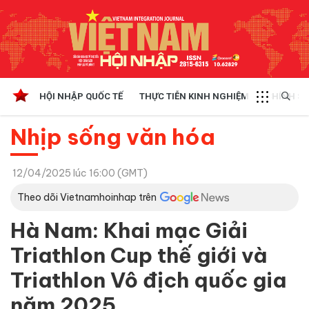
HỘI NHẬP QUỐC TẾ
THỰC TIỄN KINH NGHIỆM
CHÍNH SÁ
Nhịp sống văn hóa
12/04/2025 lúc 16:00 (GMT)
Theo dõi Vietnamhoinhap trên
Hà Nam: Khai mạc Giải
Triathlon Cup thế giới và
Triathlon Vô địch quốc gia
năm 2025