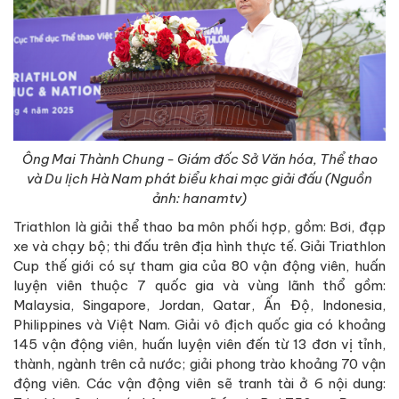
Ông Mai Thành Chung - Giám đốc Sở Văn hóa, Thể thao
và Du lịch Hà Nam phát biểu khai mạc giải đấu (Nguồn
ảnh: hanamtv)
Triathlon là giải thể thao ba môn phối hợp, gồm: Bơi, đạp
xe và chạy bộ; thi đấu trên địa hình thực tế. Giải Triathlon
Cup thế giới có sự tham gia của 80 vận động viên, huấn
luyện viên thuộc 7 quốc gia và vùng lãnh thổ gồm:
Malaysia, Singapore, Jordan, Qatar, Ấn Độ, Indonesia,
Philippines và Việt Nam. Giải vô địch quốc gia có khoảng
145 vận động viên, huấn luyện viên đến từ 13 đơn vị tỉnh,
thành, ngành trên cả nước; giải phong trào khoảng 70 vận
động viên. Các vận động viên sẽ tranh tài ở 6 nội dung: