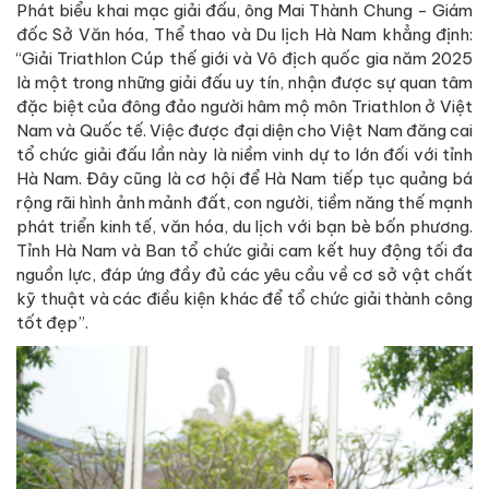
Phát biểu khai mạc giải đấu, ông Mai Thành Chung - Giám
đốc Sở Văn hóa, Thể thao và Du lịch Hà Nam khẳng định:
“Giải Triathlon Cúp thế giới và Vô địch quốc gia năm 2025
là một trong những giải đấu uy tín, nhận được sự quan tâm
đặc biệt của đông đảo người hâm mộ môn Triathlon ở Việt
Nam và Quốc tế. Việc được đại diện cho Việt Nam đăng cai
tổ chức giải đấu lần này là niềm vinh dự to lớn đối với tỉnh
Hà Nam. Đây cũng là cơ hội để Hà Nam tiếp tục quảng bá
rộng rãi hình ảnh mảnh đất, con người, tiềm năng thế mạnh
phát triển kinh tế, văn hóa, du lịch với bạn bè bốn phương.
Tỉnh Hà Nam và Ban tổ chức giải cam kết huy động tối đa
nguồn lực, đáp ứng đầy đủ các yêu cầu về cơ sở vật chất
kỹ thuật và các điều kiện khác để tổ chức giải thành công
tốt đẹp”.