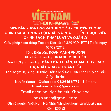
DIỄN ĐÀN KHOA HỌC VÀ THỰC TIỄN - TRUYỀN THÔNG
CHÍNH SÁCH TRONG HỘI NHẬP VÀ PHÁT TRIỂN THUỘC VIỆN
CHÍNH SÁCH, PHÁP LUẬT VÀ QUẢN LÝ
Giấy phép hoạt động Tạp chí Điện tử số 329/GP-BTTTT cấp ngày
10/09/2018.
Tổng Biên tập:
ĐOÀN MẠNH PHƯƠNG
Phó Tổng Biên tập:
HOÀNG MINH TIẾN
Ban Thư ký - Biên tập:
ĐẶNG ĐÌNH CHẤN, PHẠM THỦY, CAO
HÀ, NHẬT QUANG, ĐOÀN HIẾU
Tòa soạn:T8, Cung Trí thức Thành phố, Số 1 Tôn Thất Thuyết, Cầu
Giấy, Hà Nội.
Truyền thông - Quảng cáo:
0826166777
- Hòm thư:
tcvietnamhoinhap@gmail.com
Email nhận bài Nghiên cứu Khoa học:
nckh.vnhn@gmail.com
Ghi rõ nguồn "Việt Nam Hội Nhập" khi phát hành từ Website này.
Kênh RSS