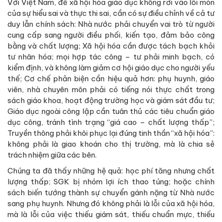
Với Việt Nam, để xã hội hóa giáo dục không rơi vào lối mòn
của sự hiểu sai và thực thi sai, cần có sự điều chỉnh về cả tư
duy lẫn chính sách: Nhà nước phải chuyển vai trò từ người
cung cấp sang người điều phối, kiến tạo, đảm bảo công
bằng và chất lượng; Xã hội hóa cần được tách bạch khỏi
tư nhân hóa; mọi hợp tác công – tư phải minh bạch, có
kiểm định, và không làm giảm cơ hội giáo dục cho người yếu
thế; Cơ chế phản biện cần hiệu quả hơn: phụ huynh, giáo
viên, nhà chuyên môn phải có tiếng nói thực chất trong
sách giáo khoa, hoạt động trường học và giám sát đầu tư;
Giáo dục ngoài công lập cần tuân thủ các tiêu chuẩn giáo
dục công, tránh tình trạng “giá cao – chất lượng thấp”;
Truyền thông phải khôi phục lại đúng tinh thần “xã hội hóa”:
không phải là giao khoán cho thị trường, mà là chia sẻ
trách nhiệm giữa các bên.
Chúng ta đã thấy những hệ quả: học phí tăng nhưng chất
lượng thấp; SGK bị nhóm lợi ích thao túng; hoặc chính
sách biến tướng thành sự chuyển gánh nặng từ Nhà nước
sang phụ huynh. Nhưng đó không phải là lỗi của xã hội hóa,
mà là lỗi của việc thiếu giám sát, thiếu chuẩn mực, thiếu