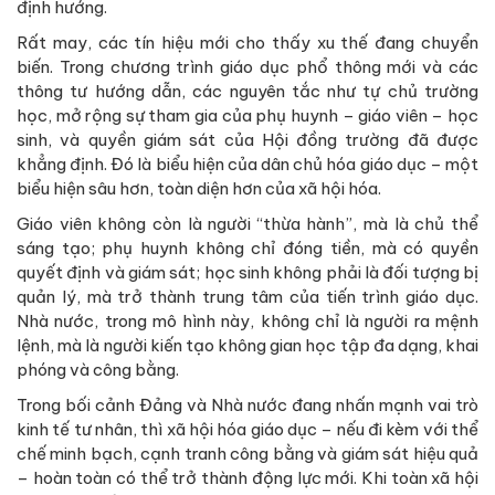
định hướng.
Rất may, các tín hiệu mới cho thấy xu thế đang chuyển
biến. Trong chương trình giáo dục phổ thông mới và các
thông tư hướng dẫn, các nguyên tắc như tự chủ trường
học, mở rộng sự tham gia của phụ huynh – giáo viên – học
sinh, và quyền giám sát của Hội đồng trường đã được
khẳng định. Đó là biểu hiện của dân chủ hóa giáo dục – một
biểu hiện sâu hơn, toàn diện hơn của xã hội hóa.
Giáo viên không còn là người “thừa hành”, mà là chủ thể
sáng tạo; phụ huynh không chỉ đóng tiền, mà có quyền
quyết định và giám sát; học sinh không phải là đối tượng bị
quản lý, mà trở thành trung tâm của tiến trình giáo dục.
Nhà nước, trong mô hình này, không chỉ là người ra mệnh
lệnh, mà là người kiến tạo không gian học tập đa dạng, khai
phóng và công bằng.
Trong bối cảnh Đảng và Nhà nước đang nhấn mạnh vai trò
kinh tế tư nhân, thì xã hội hóa giáo dục – nếu đi kèm với thể
chế minh bạch, cạnh tranh công bằng và giám sát hiệu quả
– hoàn toàn có thể trở thành động lực mới. Khi toàn xã hội