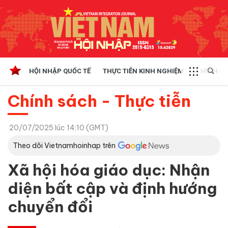
HỘI NHẬP QUỐC TẾ
THỰC TIỄN KINH NGHIỆM
CHÍNH SÁ
Chính sách - Thực tiễn
20/07/2025 lúc 14:10 (GMT)
Theo dõi Vietnamhoinhap trên
Xã hội hóa giáo dục: Nhận
diện bất cập và định hướng
chuyển đổi