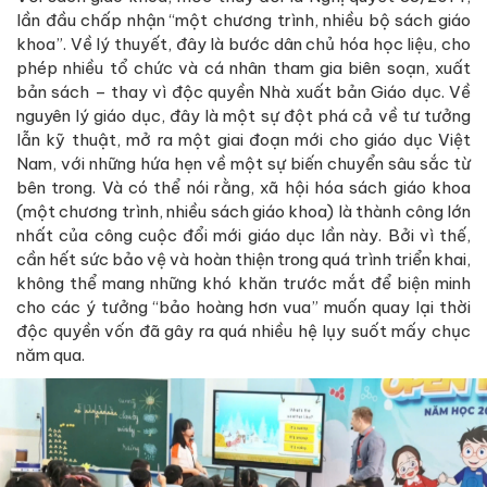
lần đầu chấp nhận “một chương trình, nhiều bộ sách giáo
khoa”. Về lý thuyết, đây là bước dân chủ hóa học liệu, cho
phép nhiều tổ chức và cá nhân tham gia biên soạn, xuất
bản sách – thay vì độc quyền Nhà xuất bản Giáo dục. Về
nguyên lý giáo dục, đây là một sự đột phá cả về tư tưởng
lẫn kỹ thuật, mở ra một giai đoạn mới cho giáo dục Việt
Nam, với những hứa hẹn về một sự biến chuyển sâu sắc từ
bên trong. Và có thể nói rằng, xã hội hóa sách giáo khoa
(một chương trình, nhiều sách giáo khoa) là thành công lớn
nhất của công cuộc đổi mới giáo dục lần này. Bởi vì thế,
cần hết sức bảo vệ và hoàn thiện trong quá trình triển khai,
không thể mang những khó khăn trước mắt để biện minh
cho các ý tưởng “bảo hoàng hơn vua” muốn quay lại thời
độc quyền vốn đã gây ra quá nhiều hệ lụy suốt mấy chục
năm qua.