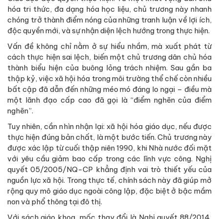
hóa tri thức, đa dạng hóa học liệu, chủ trương này nhanh
chóng trở thành điểm nóng của những tranh luận về lợi ích,
độc quyền mới, và sự nhận diện lệch hướng trong thực hiện.
Vấn đề không chỉ nằm ở sự hiểu nhầm, mà xuất phát từ
cách thực hiện sai lệch, biến một chủ trương dân chủ hóa
thành biểu hiện của buông lỏng trách nhiệm. Sau gần ba
thập kỷ, việc xã hội hóa trong môi trường thể chế còn nhiều
bất cập đã dẫn đến những méo mó đáng lo ngại – điều mà
một lãnh đạo cấp cao đã gọi là “điểm nghẽn của điểm
nghẽn”.
Tuy nhiên, cần nhìn nhận lại: xã hội hóa giáo dục, nếu được
thực hiện đúng bản chất, là một bước tiến. Chủ trương này
được xác lập từ cuối thập niên 1990, khi Nhà nước đối mặt
với yêu cầu giảm bao cấp trong các lĩnh vực công. Nghị
quyết 05/2005/NQ-CP khẳng định vai trò thiết yếu của
nguồn lực xã hội. Trong thực tế, chính sách này đã giúp mở
rộng quy mô giáo dục ngoài công lập, đặc biệt ở bậc mầm
non và phổ thông tại đô thị.
Với sách giáo khoa, mốc thay đổi là Nghị quyết 88/2014,