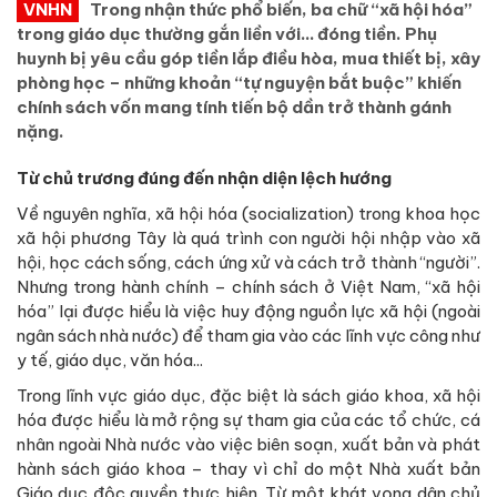
VNHN
Trong nhận thức phổ biến, ba chữ “xã hội hóa”
trong giáo dục thường gắn liền với… đóng tiền. Phụ
huynh bị yêu cầu góp tiền lắp điều hòa, mua thiết bị, xây
phòng học – những khoản “tự nguyện bắt buộc” khiến
chính sách vốn mang tính tiến bộ dần trở thành gánh
nặng.
Từ chủ trương đúng đến nhận diện lệch hướng
Về nguyên nghĩa, xã hội hóa (socialization) trong khoa học
xã hội phương Tây là quá trình con người hội nhập vào xã
hội, học cách sống, cách ứng xử và cách trở thành “người”.
Nhưng trong hành chính – chính sách ở Việt Nam, “xã hội
hóa” lại được hiểu là việc huy động nguồn lực xã hội (ngoài
ngân sách nhà nước) để tham gia vào các lĩnh vực công như
y tế, giáo dục, văn hóa...
Trong lĩnh vực giáo dục, đặc biệt là sách giáo khoa, xã hội
hóa được hiểu là mở rộng sự tham gia của các tổ chức, cá
nhân ngoài Nhà nước vào việc biên soạn, xuất bản và phát
hành sách giáo khoa – thay vì chỉ do một Nhà xuất bản
Giáo dục độc quyền thực hiện. Từ một khát vọng dân chủ