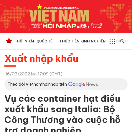
HỘI NHẬP QUỐC TẾ
THỰC TIỄN KINH NGHIỆM
CHÍNH SÁ
Xuất nhập khẩu
16/03/2022 lúc 17:09 (GMT)
Theo dõi Vietnamhoinhap trên
Vụ các container hạt điều
xuất khẩu sang Italia: Bộ
Công Thương vào cuộc hỗ
trợ doanh nghiệp