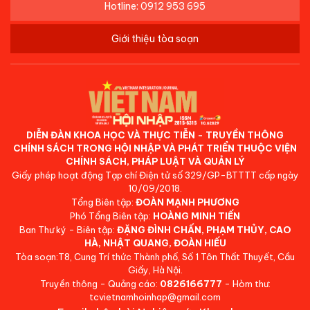
Hotline: 0912 953 695
Giới thiệu tòa soạn
DIỄN ĐÀN KHOA HỌC VÀ THỰC TIỄN - TRUYỀN THÔNG
CHÍNH SÁCH TRONG HỘI NHẬP VÀ PHÁT TRIỂN THUỘC VIỆN
CHÍNH SÁCH, PHÁP LUẬT VÀ QUẢN LÝ
Giấy phép hoạt động Tạp chí Điện tử số 329/GP-BTTTT cấp ngày
10/09/2018.
Tổng Biên tập:
ĐOÀN MẠNH PHƯƠNG
Phó Tổng Biên tập:
HOÀNG MINH TIẾN
Ban Thư ký - Biên tập:
ĐẶNG ĐÌNH CHẤN, PHẠM THỦY, CAO
HÀ, NHẬT QUANG, ĐOÀN HIẾU
Tòa soạn:T8, Cung Trí thức Thành phố, Số 1 Tôn Thất Thuyết, Cầu
Giấy, Hà Nội.
Truyền thông - Quảng cáo:
0826166777
- Hòm thư:
tcvietnamhoinhap@gmail.com