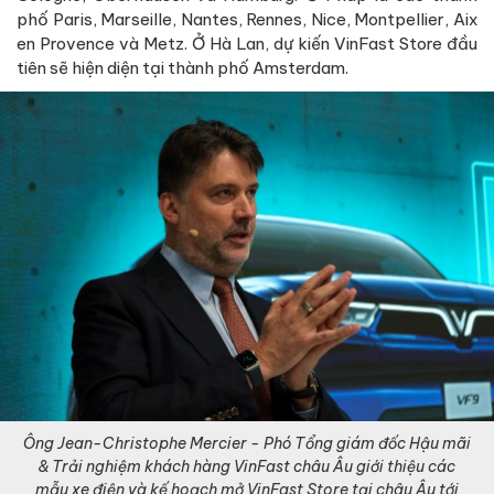
phố Paris, Marseille, Nantes, Rennes, Nice, Montpellier, Aix
en Provence và Metz. Ở Hà Lan, dự kiến VinFast Store đầu
tiên sẽ hiện diện tại thành phố Amsterdam.
Ông Jean-Christophe Mercier - Phó Tổng giám đốc Hậu mãi
& Trải nghiệm khách hàng VinFast châu Âu giới thiệu các
mẫu xe điện và kế hoạch mở VinFast Store tại châu Âu tới