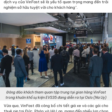
dịch vụ của VinFast sẽ là yếu tố quan trọng mang đến trải
nghiệm sở hữu tuyệt vời cho khách hàng”.
Đông đảo khách tham quan tập trung tại gian hàng VinFast
trong khuôn khổ sự kiện EVS35 đang diễn ra tại Oslo (Na Uy)
Vừa qua, VinFast đã công bố chi tiết giá xe và các gói cho
thuê pin tại Đức, Pháp và Hà Lan, mang đến nhiều lựa chọn