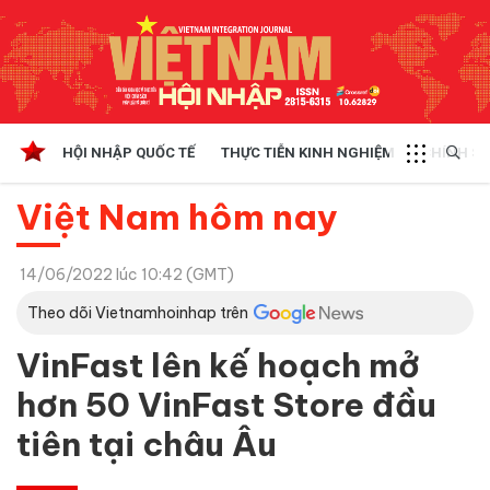
HỘI NHẬP QUỐC TẾ
THỰC TIỄN KINH NGHIỆM
CHÍNH SÁ
Việt Nam hôm nay
14/06/2022 lúc 10:42 (GMT)
Theo dõi Vietnamhoinhap trên
VinFast lên kế hoạch mở
hơn 50 VinFast Store đầu
tiên tại châu Âu