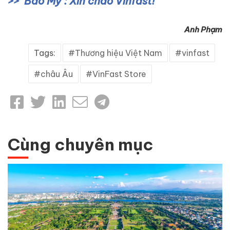
Báo Mỹ : Xin chào Vinfast!
Anh Phạm
Tags:
Thương hiệu Việt Nam
vinfast
châu Âu
VinFast Store
Cùng chuyên mục