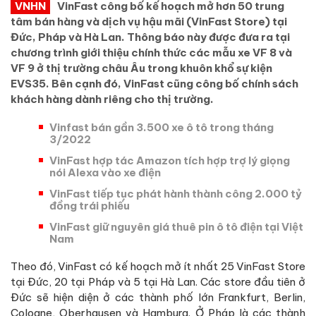
VNHN
VinFast công bố kế hoạch mở hơn 50 trung
tâm bán hàng và dịch vụ hậu mãi (VinFast Store) tại
Đức, Pháp và Hà Lan. Thông báo này được đưa ra tại
chương trình giới thiệu chính thức các mẫu xe VF 8 và
VF 9 ở thị trường châu Âu trong khuôn khổ sự kiện
EVS35. Bên cạnh đó, VinFast cũng công bố chính sách
khách hàng dành riêng cho thị trường.
Vinfast bán gần 3.500 xe ô tô trong tháng
3/2022
VinFast hợp tác Amazon tích hợp trợ lý giọng
nói Alexa vào xe điện
VinFast tiếp tục phát hành thành công 2.000 tỷ
đồng trái phiếu
VinFast giữ nguyên giá thuê pin ô tô điện tại Việt
Nam
Theo đó, VinFast có kế hoạch mở ít nhất 25 VinFast Store
tại Đức, 20 tại Pháp và 5 tại Hà Lan. Các store đầu tiên ở
Đức sẽ hiện diện ở các thành phố lớn Frankfurt, Berlin,
Cologne, Oberhausen và Hamburg. Ở Pháp là các thành