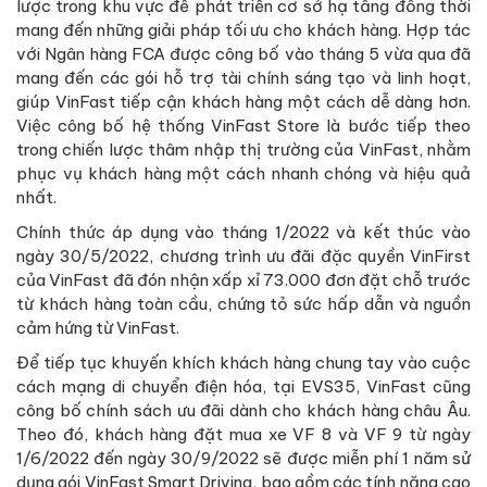
lược trong khu vực để phát triển cơ sở hạ tầng đồng thời
mang đến những giải pháp tối ưu cho khách hàng. Hợp tác
với Ngân hàng FCA được công bố vào tháng 5 vừa qua đã
mang đến các gói hỗ trợ tài chính sáng tạo và linh hoạt,
giúp VinFast tiếp cận khách hàng một cách dễ dàng hơn.
Việc công bố hệ thống VinFast Store là bước tiếp theo
trong chiến lược thâm nhập thị trường của VinFast, nhằm
phục vụ khách hàng một cách nhanh chóng và hiệu quả
nhất.
Chính thức áp dụng vào tháng 1/2022 và kết thúc vào
ngày 30/5/2022, chương trình ưu đãi đặc quyền VinFirst
của VinFast đã đón nhận xấp xỉ 73.000 đơn đặt chỗ trước
từ khách hàng toàn cầu, chứng tỏ sức hấp dẫn và nguồn
cảm hứng từ VinFast.
Để tiếp tục khuyến khích khách hàng chung tay vào cuộc
cách mạng di chuyển điện hóa, tại EVS35, VinFast cũng
công bố chính sách ưu đãi dành cho khách hàng châu Âu.
Theo đó, khách hàng đặt mua xe VF 8 và VF 9 từ ngày
1/6/2022 đến ngày 30/9/2022 sẽ được miễn phí 1 năm sử
dụng gói VinFast Smart Driving, bao gồm các tính năng cao