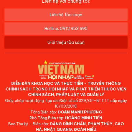
Liên hệ với chúng tôi:
Liên hệ tòa soạn
Hotline: 0912 953 695
Giới thiệu tòa soạn
DIỄN ĐÀN KHOA HỌC VÀ THỰC TIỄN - TRUYỀN THÔNG
CHÍNH SÁCH TRONG HỘI NHẬP VÀ PHÁT TRIỂN THUỘC VIỆN
CHÍNH SÁCH, PHÁP LUẬT VÀ QUẢN LÝ
Giấy phép hoạt động Tạp chí Điện tử số 329/GP-BTTTT cấp ngày
10/09/2018.
Tổng Biên tập:
ĐOÀN MẠNH PHƯƠNG
Phó Tổng Biên tập:
HOÀNG MINH TIẾN
Ban Thư ký - Biên tập:
ĐẶNG ĐÌNH CHẤN, PHẠM THỦY, CAO
HÀ, NHẬT QUANG, ĐOÀN HIẾU