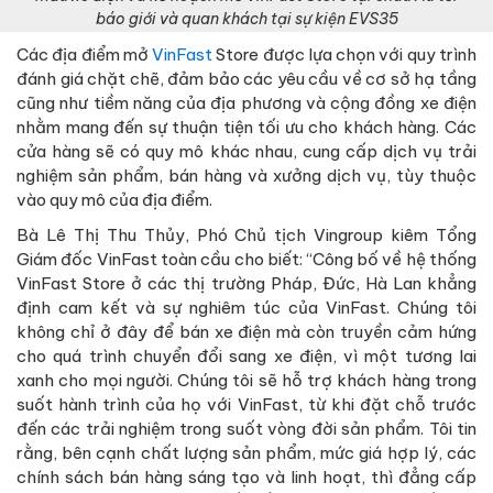
báo giới và quan khách tại sự kiện EVS35
Các địa điểm mở
VinFast
Store được lựa chọn với quy trình
đánh giá chặt chẽ, đảm bảo các yêu cầu về cơ sở hạ tầng
cũng như tiềm năng của địa phương và cộng đồng xe điện
nhằm mang đến sự thuận tiện tối ưu cho khách hàng. Các
cửa hàng sẽ có quy mô khác nhau, cung cấp dịch vụ trải
nghiệm sản phẩm, bán hàng và xưởng dịch vụ, tùy thuộc
vào quy mô của địa điểm.
Bà Lê Thị Thu Thủy, Phó Chủ tịch Vingroup kiêm Tổng
Giám đốc VinFast toàn cầu cho biết: “Công bố về hệ thống
VinFast Store ở các thị trường Pháp, Đức, Hà Lan khẳng
định cam kết và sự nghiêm túc của VinFast. Chúng tôi
không chỉ ở đây để bán xe điện mà còn truyền cảm hứng
cho quá trình chuyển đổi sang xe điện, vì một tương lai
xanh cho mọi người. Chúng tôi sẽ hỗ trợ khách hàng trong
suốt hành trình của họ với VinFast, từ khi đặt chỗ trước
đến các trải nghiệm trong suốt vòng đời sản phẩm. Tôi tin
rằng, bên cạnh chất lượng sản phẩm, mức giá hợp lý, các
chính sách bán hàng sáng tạo và linh hoạt, thì đẳng cấp