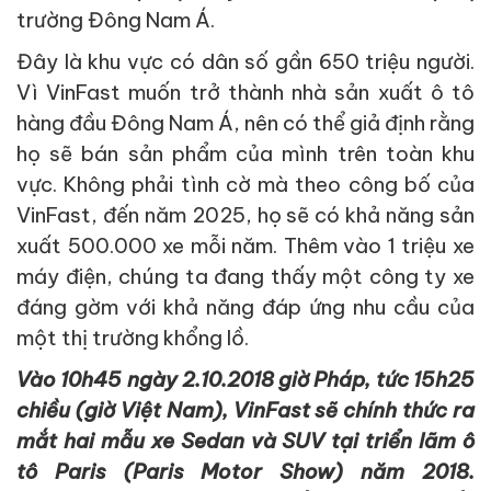
trường Đông Nam Á.
Đây là khu vực có dân số gần 650 triệu người.
Vì VinFast muốn trở thành nhà sản xuất ô tô
hàng đầu Đông Nam Á, nên có thể giả định rằng
họ sẽ bán sản phẩm của mình trên toàn khu
vực. Không phải tình cờ mà theo công bố của
VinFast, đến năm 2025, họ sẽ có khả năng sản
xuất 500.000 xe mỗi năm. Thêm vào 1 triệu xe
máy điện, chúng ta đang thấy một công ty xe
đáng gờm với khả năng đáp ứng nhu cầu của
một thị trường khổng lồ.
Vào 10h45 ngày 2.10.2018 giờ Pháp, tức 15h25
chiều (giờ Việt Nam), VinFast sẽ chính thức ra
mắt hai mẫu xe Sedan và SUV tại triển lãm ô
tô Paris (Paris Motor Show) năm 2018.