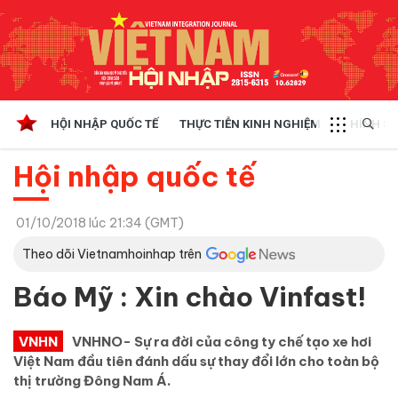
HỘI NHẬP QUỐC TẾ
THỰC TIỄN KINH NGHIỆM
CHÍNH SÁ
Hội nhập quốc tế
01/10/2018 lúc 21:34 (GMT)
Theo dõi Vietnamhoinhap trên
Báo Mỹ : Xin chào Vinfast!
VNHN
VNHNO- Sự ra đời của công ty chế tạo xe hơi
Việt Nam đầu tiên đánh dấu sự thay đổi lớn cho toàn bộ
thị trường Đông Nam Á.