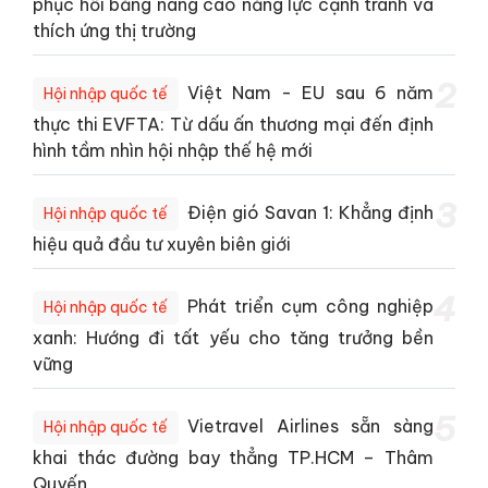
phục hồi bằng nâng cao năng lực cạnh tranh và
thích ứng thị trường
2
Việt Nam - EU sau 6 năm
Hội nhập quốc tế
thực thi EVFTA: Từ dấu ấn thương mại đến định
hình tầm nhìn hội nhập thế hệ mới
3
Điện gió Savan 1: Khẳng định
Hội nhập quốc tế
hiệu quả đầu tư xuyên biên giới
4
Phát triển cụm công nghiệp
Hội nhập quốc tế
xanh: Hướng đi tất yếu cho tăng trưởng bền
vững
5
Vietravel Airlines sẵn sàng
Hội nhập quốc tế
khai thác đường bay thẳng TP.HCM – Thâm
Quyến