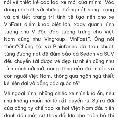
nói về thiết kế các loại xe mới của mình: “Vóc
dáng nổi bật với những đường nét sang trọng
và chi tiết trang trí tinh tế tạo nên cho xe
VinFast điểm khác biệt lớn, xoay quanh hình
tượng chữ V độc đáo tượng trưng cho Việt
Nam cũng như Vingroup, VinFast”. Ông nói
thêm“Chúng tôi và Pininfarina đã trau chuốt
từng đường nét để đảm bảo cả Sedan và SUV
đều chuyển tải được vẻ đẹp tự nhiên cũng như
tính cách cởi mở, năng động của đất nước và
con người Việt Nam, thông qua ngôn ngữ thiết
kế hiện đại và đẳng cấp quốc tế”.
Về ngoại hình, những chiếc xe nhìn khá ổn, nếu
như không muốn nói là rất quyến rũ. Sự ra đời
của công ty chế tạo xe hơi Việt Nam đầu tiên
đánh dấu một sự thay đổi lớn cho toàn bộ thị