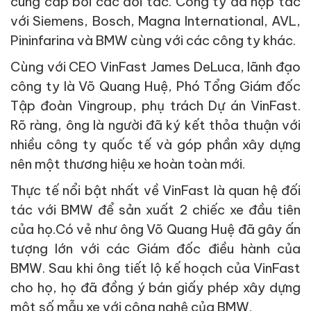
cung cấp bởi các đối tác. Công ty đã hợp tác
với Siemens, Bosch, Magna International, AVL,
Pininfarina và BMW cùng với các công ty khác.
Cùng với CEO VinFast James DeLuca, lãnh đạo
công ty là Võ Quang Huệ, Phó Tổng Giám đốc
Tập đoàn Vingroup, phụ trách Dự án VinFast.
Rõ ràng, ông là người đã ký kết thỏa thuận với
nhiều công ty quốc tế và góp phần xây dựng
nên một thương hiệu xe hoàn toàn mới.
Thực tế nổi bật nhất về VinFast là quan hệ đối
tác với BMW để sản xuất 2 chiếc xe đầu tiên
của họ.Có vẻ như ông Võ Quang Huệ đã gây ấn
tượng lớn với các Giám đốc điều hành của
BMW. Sau khi ông tiết lộ kế hoạch của VinFast
cho họ, họ đã đồng ý bán giấy phép xây dựng
một số mẫu xe với công nghệ của BMW.