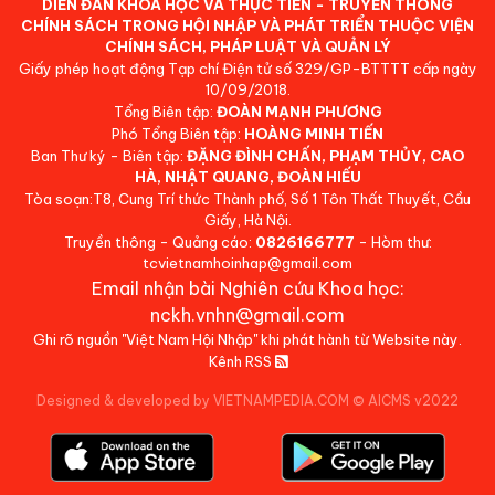
DIỄN ĐÀN KHOA HỌC VÀ THỰC TIỄN - TRUYỀN THÔNG
CHÍNH SÁCH TRONG HỘI NHẬP VÀ PHÁT TRIỂN THUỘC VIỆN
CHÍNH SÁCH, PHÁP LUẬT VÀ QUẢN LÝ
Giấy phép hoạt động Tạp chí Điện tử số 329/GP-BTTTT cấp ngày
10/09/2018.
Tổng Biên tập:
ĐOÀN MẠNH PHƯƠNG
Phó Tổng Biên tập:
HOÀNG MINH TIẾN
Ban Thư ký - Biên tập:
ĐẶNG ĐÌNH CHẤN, PHẠM THỦY, CAO
HÀ, NHẬT QUANG, ĐOÀN HIẾU
Tòa soạn:T8, Cung Trí thức Thành phố, Số 1 Tôn Thất Thuyết, Cầu
Giấy, Hà Nội.
Truyền thông - Quảng cáo:
0826166777
- Hòm thư:
tcvietnamhoinhap@gmail.com
Email nhận bài Nghiên cứu Khoa học:
nckh.vnhn@gmail.com
Ghi rõ nguồn "Việt Nam Hội Nhập" khi phát hành từ Website này.
Kênh RSS
Designed & developed by VIETNAMPEDIA.COM
©
AICMS v2022