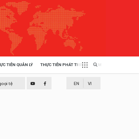
ỰC TIỄN QUẢN LÝ
THỰC TIỄN PHÁT TRIỂN
MULTIMEDIA
TÀI NGUYÊN - MÔI TRƯỜNG
goại tệ
EN
VI
THỰC TIỄN - KINH NGHIỆM