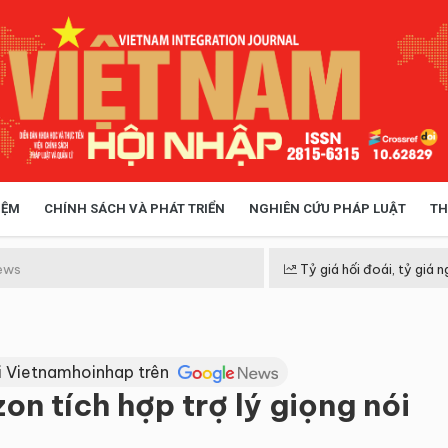
IỆM
CHÍNH SÁCH VÀ PHÁT TRIỂN
NGHIÊN CỨU PHÁP LUẬT
TH
HÓA XÃ HỘI
CHÍNH SÁCH
ews
Tỷ giá hối đoái, tỷ giá n
 TIỄN QUẢN LÝ
VIỆT NAM ĐIỂM ĐẾN
i Vietnamhoinhap trên
n tích hợp trợ lý giọng nói