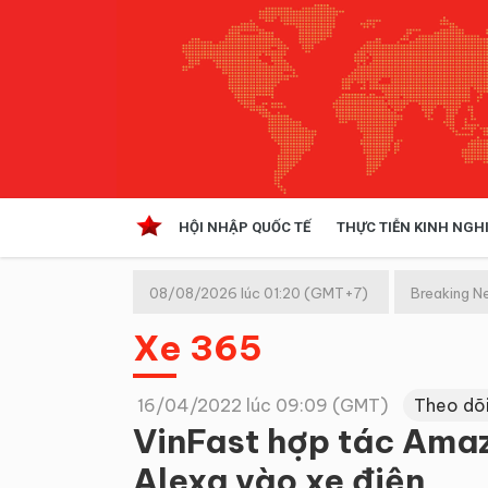
HỘI NHẬP QUỐC TẾ
THỰC TIỄN KINH NGH
HỘI NHẬP QUỐC TẾ
VĂN 
08/08/2026 lúc 01:20 (GMT+7)
Breaking N
Kinh tế hội nhập
Xe 365
Doanh nghiệp
NGHIÊN CỨU PHÁP LUẬT
THỰC
16/04/2022 lúc 09:09 (GMT)
Theo dõ
VinFast hợp tác Amazo
Alexa vào xe điện