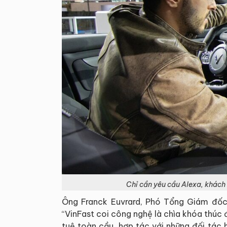
Chỉ cần yêu cầu Alexa, khách
Ông Franck Euvrard, Phó Tổng Giám đốc 
“VinFast coi công nghệ là chìa khóa thúc đ
tuệ toàn cầu, hợp tác với những đối tác