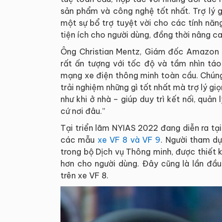
sản phẩm và công nghệ tốt nhất. Trợ lý 
một sự bổ trợ tuyệt vời cho các tính nă
tiện ích cho người dùng, đồng thời nâng c
Ông Christian Mentz, Giám đốc Amazon Sm
rất ấn tượng với tốc độ và tầm nhìn tá
mạng xe điện thông minh toàn cầu. Chúng
trải nghiệm những gì tốt nhất mà trợ lý gi
như khi ở nhà – giúp duy trì kết nối, quản 
cứ nơi đâu.”
Tại triển lãm NYIAS 2022 đang diễn ra tạ
các mẫu
xe VF 8 và VF 9
. Người tham dự
trong bộ Dịch vụ Thông minh, được thiết k
hơn cho người dùng. Đây cũng là lần đầu
trên xe VF 8.