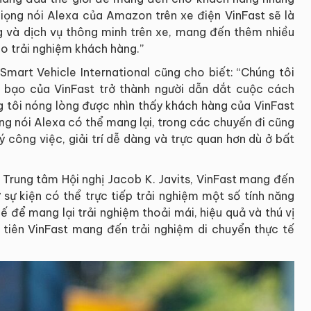
giọng nói Alexa của Amazon trên xe điện VinFast sẽ là
ng và dịch vụ thông minh trên xe, mang đến thêm nhiều
ao trải nghiệm khách hàng.”
art Vehicle International cũng cho biết: “Chúng tôi
o bạo của VinFast trở thành người dẫn dắt cuộc cách
 tôi nóng lòng được nhìn thấy khách hàng của VinFast
ọng nói Alexa có thể mang lại, trong các chuyến đi cũng
lý công việc, giải trí dễ dàng và trực quan hơn dù ở bất
i Trung tâm Hội nghị Jacob K. Javits, VinFast mang đến
 sự kiện có thể trực tiếp trải nghiệm một số tính năng
ế để mang lại trải nghiệm thoải mái, hiệu quả và thú vị
 tiên VinFast mang đến trải nghiệm di chuyển thực tế