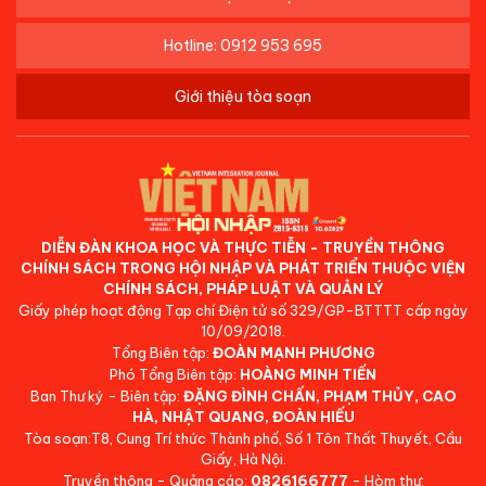
Hotline: 0912 953 695
Giới thiệu tòa soạn
DIỄN ĐÀN KHOA HỌC VÀ THỰC TIỄN - TRUYỀN THÔNG
CHÍNH SÁCH TRONG HỘI NHẬP VÀ PHÁT TRIỂN THUỘC VIỆN
CHÍNH SÁCH, PHÁP LUẬT VÀ QUẢN LÝ
Giấy phép hoạt động Tạp chí Điện tử số 329/GP-BTTTT cấp ngày
10/09/2018.
Tổng Biên tập:
ĐOÀN MẠNH PHƯƠNG
Phó Tổng Biên tập:
HOÀNG MINH TIẾN
Ban Thư ký - Biên tập:
ĐẶNG ĐÌNH CHẤN, PHẠM THỦY, CAO
HÀ, NHẬT QUANG, ĐOÀN HIẾU
Tòa soạn:T8, Cung Trí thức Thành phố, Số 1 Tôn Thất Thuyết, Cầu
Giấy, Hà Nội.
Truyền thông - Quảng cáo:
0826166777
- Hòm thư: