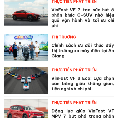
THỰC TIỄN PHÁT TRIỂN
VinFast VF 7 tạo sức hút ở
phân khúc C-SUV nhờ hiệu
quả vận hành và tối ưu chi
phí
THỊ TRƯỜNG
Chính sách ưu đãi thúc đẩy
thị trường xe máy điện tại An
Giang
THỰC TIỄN PHÁT TRIỂN
VinFast VF 8 Eco: Lựa chọn
cân bằng giữa không gian,
tiện nghi và chi phí
THỰC TIỄN PHÁT TRIỂN
Động lực giúp VinFast VF
MPV 7 bứt phá trong phân