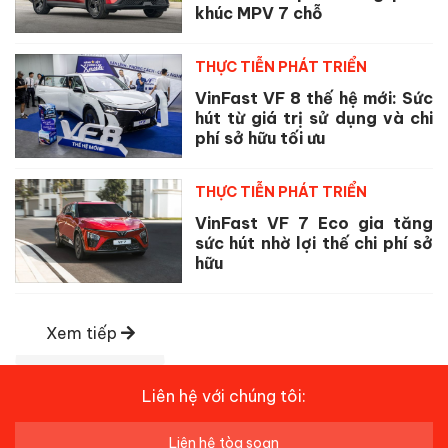
khúc MPV 7 chỗ
THỰC TIỄN PHÁT TRIỂN
VinFast VF 8 thế hệ mới: Sức
hút từ giá trị sử dụng và chi
phí sở hữu tối ưu
THỰC TIỄN PHÁT TRIỂN
VinFast VF 7 Eco gia tăng
sức hút nhờ lợi thế chi phí sở
hữu
Xem tiếp
Liên hệ với chúng tôi:
Liên hệ tòa soạn