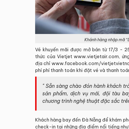
Khánh hàng nhập mã “
Vé khuyến mãi được mở bán từ 17/3 - 25/
thức của Vietjet www.vietjetair.com, ứn
địa chỉ www.facebook.com/vietjetvietna
phí phí thanh toán khi đặt vé và thanh to
" Sẵn sàng chào đón hành khách trở 
sản phẩm, dịch vụ mới, đội tàu bay
chương trình nghệ thuật đặc sắc tr
Khách hàng bay đến Đà Nẵng để khám phá 
check-in tại những địa điểm nổi tiếng nh