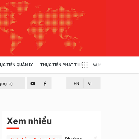
ỰC TIỄN QUẢN LÝ
THỰC TIỄN PHÁT TRIỂN
MULTIMEDIA
TÀI NGUYÊN - MÔI TRƯỜNG
goại tệ
EN
VI
THỰC TIỄN - KINH NGHIỆM
Xem nhiều