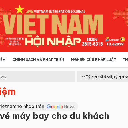
IỆM
CHÍNH SÁCH VÀ PHÁT TRIỂN
NGHIÊN CỨU PHÁP LUẬT
TH
HÓA XÃ HỘI
CHÍNH SÁCH
ews
Tỷ giá hối đoái, tỷ giá n
hiệm
 TIỄN QUẢN LÝ
VIỆT NAM ĐIỂM ĐẾN
Vietnamhoinhap trên
 vé máy bay cho du khách