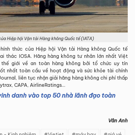
 của Hiệp hội Vận tải Hàng không Quốc tế (IATA)
chính thức của Hiệp hội Vận tải Hàng không Quốc tế
ai thác IOSA. Hãng hàng không tư nhân lớn nhất Việt
hế giới về an toàn hàng không bởi tổ chức uy tín
tốt nhất toàn cầu về hoạt động và sức khỏe tài chính
ournal, liên tục nhận giải hãng hàng không chi phí thấp
ytrax, CAPA, AirlineRatings...
inh danh vào top 50 nhà lãnh đạo toàn
Vân Anh
n - Kinh nghiệm
Vietjet
máy bay
giá vé