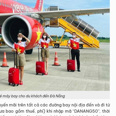
vé máy bay cho du khách đến Đà Nẵng
yến mãi trên tất cả các đường bay nội địa đến và đi từ
ưa bao gồm thuế, phí) khi nhập mã “DANANG50”, thời