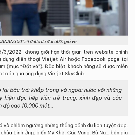
DANANG50” sẽ đươc ưu đãi 50% giá vé
3/2022, không giới hạn thời gian trên website chính
g dụng điện thoại Vietjet Air hoặc Facebook page tại
m (mục “Đặt vé”). Đặc biệt, khách hàng sẽ được miễn
án toán qua ứng dụng Vietjet SkyClub.
lại bầu trời khắp trong và ngoài nước với những
 hiện đại, tiếp viên trẻ trung, xinh đẹp và các
ên độ cao 10.000 mét…
và chiêm ngưỡng những thắng cảnh du lịch tuyệt đẹp,
ư chùa Linh Ứng, biển Mỹ Khê, Cầu Vàng, Bà Nà… bên gia