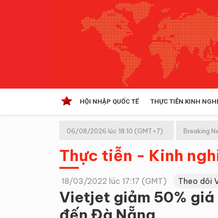
HỘI NHẬP QUỐC TẾ
THỰC TIỄN KINH NGH
HỘI NHẬP QUỐC TẾ
VĂN 
06/08/2026 lúc 18:10 (GMT+7)
Breaking N
Kinh tế hội nhập
Thực tiễn - Kinh ng
Doanh nghiệp
NGHIÊN CỨU PHÁP LUẬT
THỰC
18/03/2022 lúc 17:17 (GMT)
Theo dõi 
Vietjet giảm 50% giá
đến Đà Nẵng