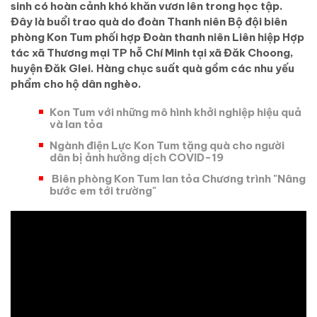
sinh có hoàn cảnh khó khăn vươn lên trong học tập.
Đây là buổi trao quà do đoàn Thanh niên Bộ đội biên
phòng Kon Tum phối hợp Đoàn thanh niên Liên hiệp Hợp
tác xã Thương mại TP hỗ Chí Minh tại xã Đăk Choong,
huyện Đăk Glei. Hàng chục suất quà gồm các nhu yếu
phẩm cho hộ dân nghèo.
Kon Tum với những mô hình khởi nghiệp hiệu quả
và lan tỏa
Ngành điện Lực Kon Tum tặng quà cho người
dân bị ảnh hưởng dịch COVID-19
Biên phòng Kon Tum lan tỏa Chương trình "Nâng
bước em tới trường"