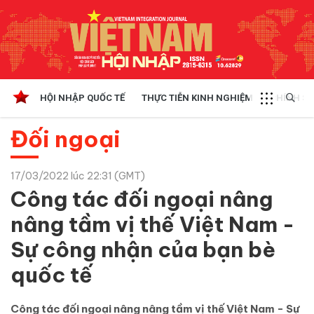
HỘI NHẬP QUỐC TẾ
THỰC TIỄN KINH NGHIỆM
CHÍNH SÁ
Đối ngoại
17/03/2022 lúc 22:31 (GMT)
Công tác đối ngoại nâng
nâng tầm vị thế Việt Nam -
Sự công nhận của bạn bè
quốc tế
Công tác đối ngoại nâng nâng tầm vị thế Việt Nam - Sự