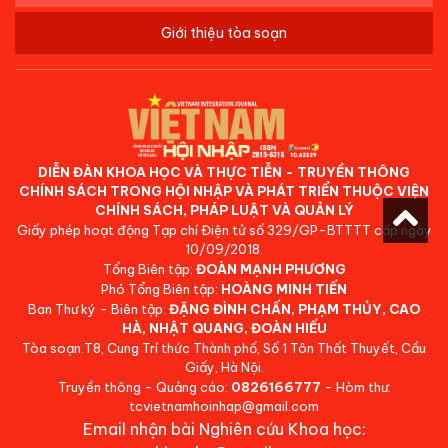
Giới thiệu tòa soạn
DIỄN ĐÀN KHOA HỌC VÀ THỰC TIỄN - TRUYỀN THÔNG
CHÍNH SÁCH TRONG HỘI NHẬP VÀ PHÁT TRIỂN THUỘC VIỆN
CHÍNH SÁCH, PHÁP LUẬT VÀ QUẢN LÝ
Giấy phép hoạt động Tạp chí Điện tử số 329/GP-BTTTT cấp ngày
10/09/2018.
Tổng Biên tập:
ĐOÀN MẠNH PHƯƠNG
Phó Tổng Biên tập:
HOÀNG MINH TIẾN
Ban Thư ký - Biên tập:
ĐẶNG ĐÌNH CHẤN, PHẠM THỦY, CAO
HÀ, NHẬT QUANG, ĐOÀN HIẾU
Tòa soạn:T8, Cung Trí thức Thành phố, Số 1 Tôn Thất Thuyết, Cầu
Giấy, Hà Nội.
Truyền thông - Quảng cáo:
0826166777
- Hòm thư:
tcvietnamhoinhap@gmail.com
Email nhận bài Nghiên cứu Khoa học: