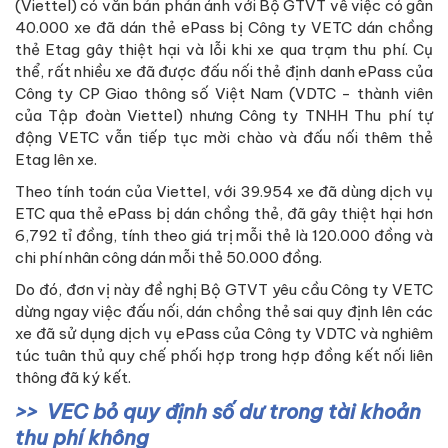
(Viettel) có văn bản phản ánh với Bộ GTVT về việc có gần
40.000 xe đã dán thẻ ePass bị Công ty VETC dán chồng
thẻ Etag gây thiệt hại và lỗi khi xe qua trạm thu phí. Cụ
thể, rất nhiều xe đã được đấu nối thẻ định danh ePass của
Công ty CP Giao thông số Việt Nam (VDTC - thành viên
của Tập đoàn Viettel) nhưng Công ty TNHH Thu phí tự
động VETC vẫn tiếp tục mời chào và đấu nối thêm thẻ
Etag lên xe.
Theo tính toán của Viettel, với 39.954 xe đã dùng dịch vụ
ETC qua thẻ ePass bị dán chồng thẻ, đã gây thiệt hại hơn
6,792 tỉ đồng, tính theo giá trị mỗi thẻ là 120.000 đồng và
chi phí nhân công dán mỗi thẻ 50.000 đồng.
Do đó, đơn vị này đề nghị Bộ GTVT yêu cầu Công ty VETC
dừng ngay việc đấu nối, dán chồng thẻ sai quy định lên các
xe đã sử dụng dịch vụ ePass của Công ty VDTC và nghiêm
túc tuân thủ quy chế phối hợp trong hợp đồng kết nối liên
thông đã ký kết.
VEC bỏ quy định số dư trong tài khoản
thu phí không