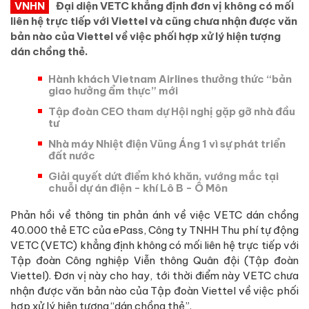
VNHN
Đại diện VETC khẳng định đơn vị không có mối
liên hệ trực tiếp với Viettel và cũng chưa nhận được văn
bản nào của Viettel về việc phối hợp xử lý hiện tượng
dán chồng thẻ.
Hành khách Vietnam Airlines thưởng thức “bản
giao hưởng ẩm thực” mới
Tập đoàn CEO tham dự Hội nghị gặp gỡ nhà đầu
tư
Nhà máy Nhiệt điện Vũng Áng 1 vì sự phát triển
đất nước
Giải quyết dứt điểm khó khăn, vướng mắc tại
chuỗi dự án điện - khí Lô B - Ô Môn
Phản hồi về thông tin phản ánh về việc VETC dán chồng
40.000 thẻ ETC của ePass, Công ty TNHH Thu phí tự động
VETC (VETC) khẳng định không có mối liên hệ trực tiếp với
Tập đoàn Công nghiệp Viễn thông Quân đội (Tập đoàn
Viettel). Đơn vị này cho hay, tới thời điểm này VETC chưa
nhận được văn bản nào của Tập đoàn Viettel về việc phối
hợp xử lý hiện tượng “dán chồng thẻ”.