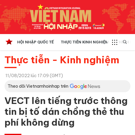
HỘI NHẬP QUỐC TẾ
THỰC TIỄN KINH NGHIỆM
CHÍNH SÁ
Thực tiễn - Kinh nghiệm
11/08/2022 lúc 17:09 (GMT)
Theo dõi Vietnamhoinhap trên
VECT lên tiếng trước thông
tin bị tố dán chồng thẻ thu
phí không dừng