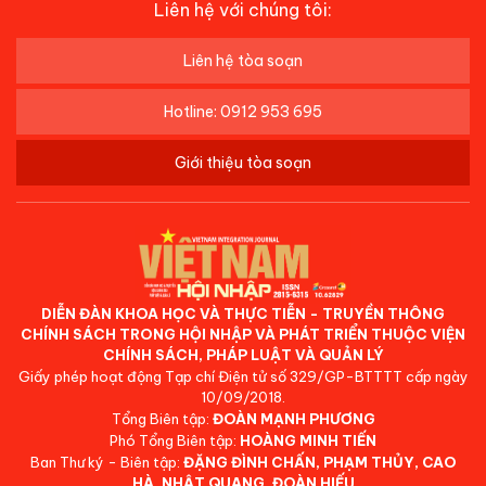
Liên hệ với chúng tôi:
Liên hệ tòa soạn
Hotline: 0912 953 695
Giới thiệu tòa soạn
DIỄN ĐÀN KHOA HỌC VÀ THỰC TIỄN - TRUYỀN THÔNG
CHÍNH SÁCH TRONG HỘI NHẬP VÀ PHÁT TRIỂN THUỘC VIỆN
CHÍNH SÁCH, PHÁP LUẬT VÀ QUẢN LÝ
Giấy phép hoạt động Tạp chí Điện tử số 329/GP-BTTTT cấp ngày
10/09/2018.
Tổng Biên tập:
ĐOÀN MẠNH PHƯƠNG
Phó Tổng Biên tập:
HOÀNG MINH TIẾN
Ban Thư ký - Biên tập:
ĐẶNG ĐÌNH CHẤN, PHẠM THỦY, CAO
HÀ, NHẬT QUANG, ĐOÀN HIẾU