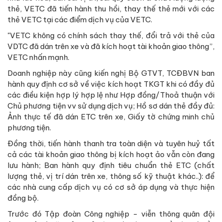
thẻ, VETC đã tiến hành thu hồi, thay thế thẻ mới với các
thẻ VETC tại các điểm dịch vụ của VETC.
"VETC không có chính sách thay thế, đổi trả với thẻ của
VDTC đã dán trên xe và đã kích hoạt tài khoản giao thông”,
VETC nhấn mạnh.
Doanh nghiệp này cũng kiến nghị Bộ GTVT, TCĐBVN ban
hành quy định cơ sở về việc kích hoạt TKGT khi có đầy đủ
các điều kiện hợp lý hợp lệ như Hợp đồng/Thoả thuận với
Chủ phương tiện vv sử dụng dịch vụ; Hồ sơ dán thẻ đầy đủ:
Ảnh thực tế đã dán ETC trên xe, Giấy tờ chứng minh chủ
phương tiện.
Đồng thời, tiến hành thanh tra toàn diện và tuyên huỷ tất
cả các tài khoản giao thông bị kích hoạt ảo vẫn còn đang
lưu hành; Ban hành quy định tiêu chuẩn thẻ ETC (chất
lượng thẻ, vị trí dán trên xe, thông số kỹ thuật khác..): để
các nhà cung cấp dịch vụ có cơ sở áp dụng và thực hiện
đồng bộ.
Trước đó Tập đoàn Công nghiệp - viễn thông quân đội