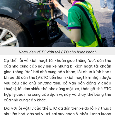
Nhân viên VETC dán thẻ ETC cho hành khách
Cụ thể, lỗi về kích hoạt tài khoản giao thông "ảo"; dán thẻ
của nhà cung cấp này lên xe nhưng bị kích hoạt tài khoản
giao thông "ảo" bởi nhà cung cấp khác; lỗi chưa kích hoạt
khi xe đã dán thẻ (VETC tiến hành kích hoạt khi nhận được
yêu cầu của chủ phương tiện, có văn bản đồng ý chấp
thuận); lỗi dán nhiều thẻ cho cùng một xe, tháo gỡ thẻ ETC
hợp lệ của nhà cung cấp dịch vụ này và thay thế bằng thẻ
của nhà cung cấp khác.
Đối với lỗi vật lý của thẻ ETC đã dán trên xe do lỗi kỹ thuật
như lão hoá, dán sai vị trí, sai quy cách & chất lượng lượng