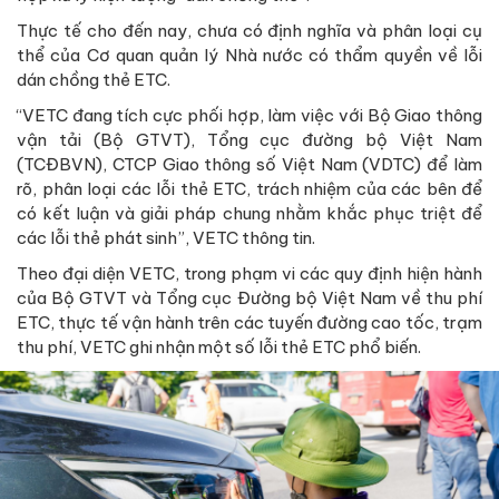
Thực tế cho đến nay, chưa có định nghĩa và phân loại cụ
thể của Cơ quan quản lý Nhà nước có thẩm quyền về lỗi
dán chồng thẻ ETC.
“VETC đang tích cực phối hợp, làm việc với Bộ Giao thông
vận tải (Bộ GTVT), Tổng cục đường bộ Việt Nam
(TCĐBVN), CTCP Giao thông số Việt Nam (VDTC) để làm
rõ, phân loại các lỗi thẻ ETC, trách nhiệm của các bên để
có kết luận và giải pháp chung nhằm khắc phục triệt để
các lỗi thẻ phát sinh”, VETC thông tin.
Theo đại diện VETC, trong phạm vi các quy định hiện hành
của Bộ GTVT và Tổng cục Đường bộ Việt Nam về thu phí
ETC, thực tế vận hành trên các tuyến đường cao tốc, trạm
thu phí, VETC ghi nhận một số lỗi thẻ ETC phổ biến.