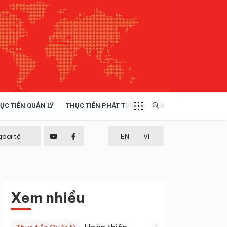
ỰC TIỄN QUẢN LÝ
THỰC TIỄN PHÁT TRIỂN
MULTIMEDIA
TÀI NGUYÊN - MÔI TRƯỜNG
goại tệ
EN
VI
THỰC TIỄN - KINH NGHIỆM
Xem nhiều