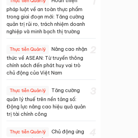
1
Hoàn thiện
Thực tiễn Quản lý
pháp luật về an toàn thực phẩm
trong giai đoạn mới: Tăng cường
quản trị rủi ro, trách nhiệm doanh
nghiệp và minh bạch thị trường
2
Nâng cao nhận
Thực tiễn Quản lý
thức về ASEAN: Từ truyền thông
chính sách đến phát huy vai trò
chủ động của Việt Nam
3
Tăng cường
Thực tiễn Quản lý
quản lý thuế trên nền tảng số:
Động lực nâng cao hiệu quả quản
trị tài chính công
4
Chủ động ứng
Thực tiễn Quản lý