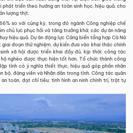
 phát triển theo hướng an toàn sinh học, hiệu quả, cho
ản lượng thịt.
5,66% so với cùng kỳ, trong đó ngành Công nghiệp chế
ẩm chủ lực phục hồi và tăng trưởng khá; các dự án năng
 huy hiệu quả. Dự án động lực Cảng biển tổng hợp Cà Ná
 giai đoạn thử nghiệm, dự kiến đưa vào khai thác chính
sinh xã hội được triển khai đầy đủ, kịp thời; công tác
 hộ nghèo được thực hiện tốt hơn. Tổ chức thành công
ập tỉnh có ý nghĩa thiết thực, hiệu quả góp phần nhân
án bộ, đảng viên và Nhân dân trong tỉnh. Công tác quân
toàn, đạt chỉ tiêu; tình hình an ninh chính trị, trật tự