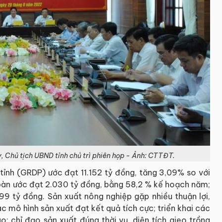
, Chủ tịch UBND tỉnh chủ trì phiên họp - Ảnh: CTTĐT.
tỉnh (GRDP) ước đạt 11.152 tỷ đồng, tăng 3,09% so với
 bàn ước đạt 2.030 tỷ đồng, bằng 58,2 % kế hoạch năm;
99 tỷ đồng. Sản xuất nông nghiệp gặp nhiều thuận lợi,
c mô hình sản xuất đạt kết quả tích cực; triển khai các
ao; chỉ đạo sản xuất đúng thời vụ, diện tích gieo trồng