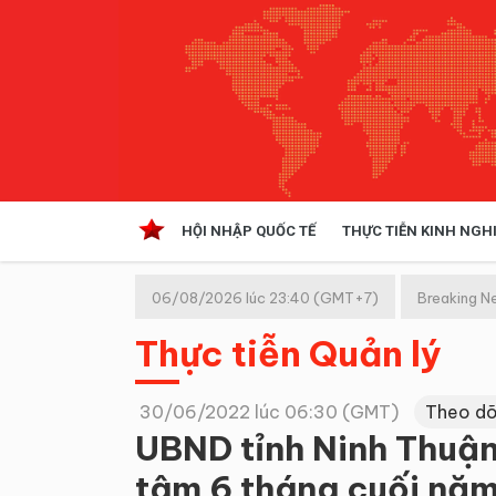
HỘI NHẬP QUỐC TẾ
THỰC TIỄN KINH NGH
HỘI NHẬP QUỐC TẾ
VĂN 
06/08/2026 lúc 23:40 (GMT+7)
Breaking N
Kinh tế hội nhập
Thực tiễn Quản lý
Doanh nghiệp
NGHIÊN CỨU PHÁP LUẬT
THỰC
30/06/2022 lúc 06:30 (GMT)
Theo dõ
UBND tỉnh Ninh Thuận 
tâm 6 tháng cuối nă