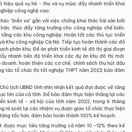
ó hiệu quả vụ hè - thu và vụ mùa; đẩy nhanh triển khai
nghiệp công nghệ cao.
thác “biển xa” gắn với việc chống khai thác hải sản bất
khăn, thúc đẩy tăng trưởng cho công nghiệp chế biến,
 tầng các khu công nghiệp. Hoàn tất các thủ tục triển
1 và Khu công nghiệp Cà Ná. Tiếp tục hoàn thành các đồ
ch phân khu; Đề án phát triển kinh tế đô thị giai đoạn
 nhanh tiến độ triển khai các dự án khu đô thị mới.
 doanh, hoàn thiện các cơ chế, chính sách thu hút đầu
công tác tổ chức thi tốt nghiệp THPT năm 2022 bảo đảm
í Chủ tịch UBND tỉnh nhìn nhận kết quả đạt được về tăng
ực lớn của cả tỉnh. Để bảo đảm thực hiện thắng lợi các
riển kinh tế - xã hội của tỉnh năm 2022, trong 6 tháng
ng rà soát lại các nhiệm vụ được giao tổ chức thực hiện
ơn, tăng tốc hơn, đảm bảo hoàn thành 100% kế hoạch.
ạt được mục tiêu tăng trưởng cả năm 10 -12% theo kế