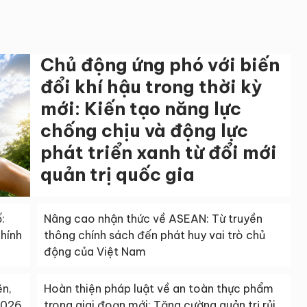
Chủ động ứng phó với biến
đổi khí hậu trong thời kỳ
mới: Kiến tạo năng lực
chống chịu và động lực
phát triển xanh từ đổi mới
quản trị quốc gia
:
Nâng cao nhận thức về ASEAN: Từ truyền
chính
thông chính sách đến phát huy vai trò chủ
động của Việt Nam
ẽn,
Hoàn thiện pháp luật về an toàn thực phẩm
2026
trong giai đoạn mới: Tăng cường quản trị rủi