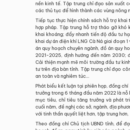
nền kinh tế. Tập trung chỉ đạo sản xuất c
các thủ tục để hình thành các vùng nông 
Tiếp tục thực hiện chính sách hỗ trợ khai 
hợp pháp. Tập trung hỗ trợ tháo gỡ khó 
khai khoáng; đẩy nhanh tiến độ đầu tư hạ
khai dự án điện khí LNG Cà Ná giai đoạn 
án quy hoạch chuyên ngành, đồ án quy hoạ
2021-2025, định hướng đến năm 2030; đẩy
Cải thiện mạnh mẽ môi trường đầu tư kinh
tư trên địa bàn tỉnh. Tập trung chỉ đạo 
an toàn và nghiêm túc...
Phát biểu kết luận tại phiên họp, đồng ch
trưởng trong 6 tháng đầu năm 2022 là nỗ l
mục tiêu, chỉ tiêu tăng trưởng và phát t
cuối năm, đề nghị các sở, ngành, địa phươ
với tinh thần quyết liệt hơn, tập trung h
Theo đồng chí Chủ tịch UBND tỉnh, để đ