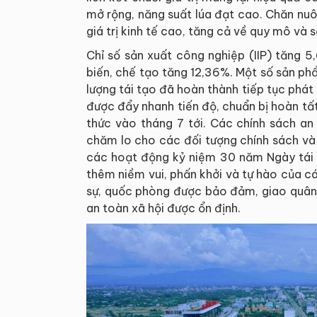
mở rộng, năng suất lúa đạt cao. Chăn nuôi
giá trị kinh tế cao, tăng cả về quy mô và s
Chỉ số sản xuất công nghiệp (IIP) tăng 
biến, chế tạo tăng 12,36%. Một số sản ph
lượng tái tạo đã hoàn thành tiếp tục phát
được đẩy nhanh tiến độ, chuẩn bị hoàn tất
thức vào tháng 7 tới. Các chính sách an 
chăm lo cho các đối tượng chính sách và
các hoạt động kỷ niệm 30 năm Ngày tái l
thêm niềm vui, phấn khởi và tự hào của c
sự, quốc phòng được bảo đảm, giao quân an 
an toàn xã hội được ổn định.