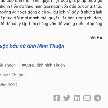
ác cấp cần triển khai quyết liệt các giải pháp tháo gỡ
anh tiến độ thực hiện giải ngân vốn đầu tư công; thúc
oáng và hoạt động dịch vụ, du lịch, vì đây là những lĩnh
tiếp tục đổi mới mạnh mẽ, quyết liệt hơn trong chỉ đạo,
đề để xử lý kịp thời những vấn đề vướng mắc, đáp ứng
Võ Hà
cuộc bầu cử tỉnh Ninh Thuận
nh Thuận
UBND tỉnh Ninh Thuận
y, Ninh Thuận
 năm 2022