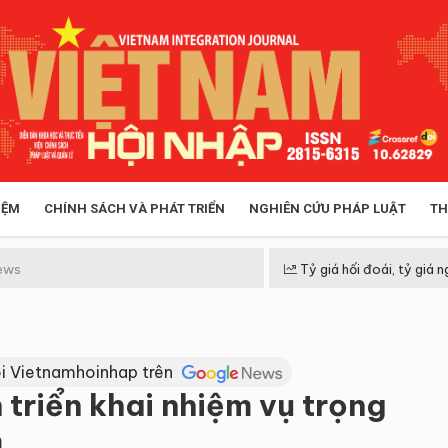
IỆM
CHÍNH SÁCH VÀ PHÁT TRIỂN
NGHIÊN CỨU PHÁP LUẬT
TH
HÓA XÃ HỘI
CHÍNH SÁCH
ews
Tỷ giá hối đoái, tỷ giá n
 TIỄN QUẢN LÝ
VIỆT NAM ĐIỂM ĐẾN
i Vietnamhoinhap trên
triển khai nhiệm vụ trọng
m