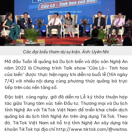
Các đại biểu tham dự sự kiện. Ảnh: Uyên Nhi
Mở đầu Tuần lễ quảng bá Du lịch biển và đặc sản Nghệ An
năm 2022 là Chương trình Talk show “Cửa Lò- Tinh hoa
của biển” được thực hiện ngay khi diễn ra buổi lễ (16h ngày
7/4) với nhiều nội dung cùng phương thức quảng bá trực
tiếp trên các nền tảng số.
Đặc biệt, cùng ngày, giờ đã diễn ra Lễ ký thỏa thuận hợp
tác giữa Trung tâm xúc tiến Đầu tư, Thương mại và Du lịch
tỉnh Nghệ An với TikTok Việt Nam để triển khai chiến dịch
quảng bá du lịch tỉnh Nghệ An trên ứng dụng TikTok. Theo
đó, TikTok Việt Nam sẽ hỗ trợ tỉnh Nghệ An xây dựng tài
khoản TikTok tại địa chỉ http://www.tiktok.com/@visitna.