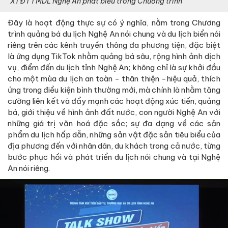
XTĐTTMDL Nghệ An phát biểu trong Chương trình
Đây là hoạt động thực sự có ý nghĩa, nằm trong Chương
trình quảng bá du lịch Nghệ An nói chung và du lịch biển nói
riêng trên các kênh truyền thông đa phương tiện, đặc biệt
là ứng dụng TikTok nhằm quảng bá sâu, rộng hình ảnh dịch
vụ, điểm đến du lịch tỉnh Nghệ An; không chỉ là sự khởi đầu
cho một mùa du lịch an toàn - thân thiện -hiệu quả, thích
ứng trong điều kiện bình thường mới, mà chính là nhằm tăng
cường liên kết và đẩy mạnh các hoạt động xúc tiến, quảng
bá, giới thiệu về hình ảnh đất nước, con người Nghệ An với
những giá trị văn hoá đặc sắc; sự đa dạng về các sản
phẩm du lịch hấp dẫn, những sản vật đặc sản tiêu biểu của
địa phương đến với nhân dân, du khách trong cả nước, từng
bước phục hồi và phát triển du lịch nói chung và tại Nghệ
An nói riêng.