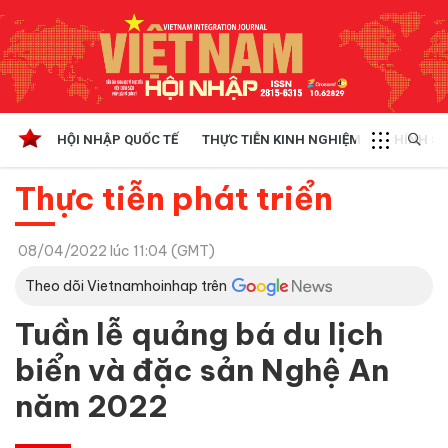
HỘI NHẬP QUỐC TẾ
THỰC TIỄN KINH NGHIỆM
CHÍNH SÁ
Thực tiễn phát triển
08/04/2022 lúc 11:04 (GMT)
Theo dõi Vietnamhoinhap trên
Tuần lễ quảng bá du lịch
biển và đặc sản Nghệ An
năm 2022