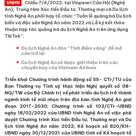
VNHN
Chiều 7/4/2022, tại Vinpearl Cửa Hội (Nghệ
An), Trung tâm Xúc tiến Đầu tư, Thương mại và Du lịch
tỉnh Nghệ An phối hợp tổ chức “Tuần lễ quảng bá Du lịch
biển và đặc sản Nghệ An năm 2022 và Lễ ký kết thỏa
thuận hợp tác quảng bá du lịch Nghệ An trên ứng dụng
TikTok”.
Du lịch Nghệ An đón “Thời điểm vàng” để mở
cửa trở lại
Du lịch Nghệ An sẽ được giới thiệu trên các
chuyến bay của Vietnam Airlines
Triển khai Chương trình hành động số 55- CTr/TU của
Ban Thường vụ Tỉnh uỷ thực hiện Nghị quyết số 08-
NQ/TW của Bộ Chính trị về phát triển du lịch trở thành
ngành kinh tế mũi nhọn trên địa bàn tỉnh Nghệ An giai
đoạn 2017-2030; Chương trình số 103/CTr-UBND
ngày 18/02/2022 của UBND tỉnh Nghệ An về việc phê
duyệt Chương trình Xúc tiến Đầu tư, Thương mại và Du
lịch tỉnh Nghệ An năm 2022; Kế hoạch số 820/KH-
UBND ngày 30/12/2021 của UBND tỉnh về Kế hoạch tổ