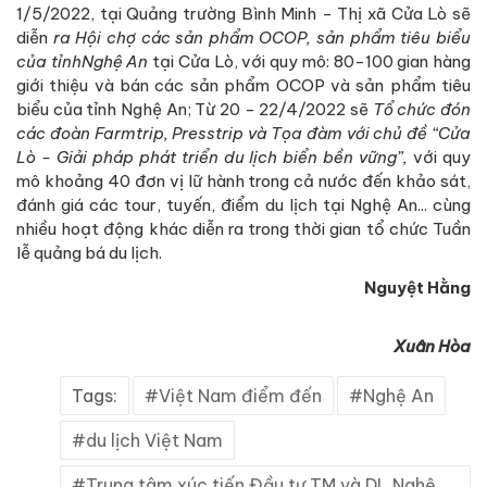
1/5/2022, tại Quảng trường Bình Minh - Thị xã Cửa Lò sẽ
diễn
ra
Hội chợ các sản phẩm
OCOP, sản phẩm tiêu biểu
của tỉnhNghệ An
tại Cửa Lò, với quy mô: 80-100 gian hàng
giới thiệu và bán các sản phẩm OCOP và sản phẩm tiêu
biểu của tỉnh Nghệ An; Từ 20 - 22/4/2022 sẽ
Tổ chức đón
các đoàn Farmtrip, Presstrip và Tọa đàm với chủ đề “Cửa
Lò - Giải pháp phát triển du lịch biển bền vững”,
với quy
mô khoảng 40 đơn vị lữ hành trong cả nước đến khảo sát,
đánh giá các tour, tuyến, điểm du lịch tại Nghệ An... cùng
nhiều hoạt động khác diễn ra trong thời gian tổ chức Tuần
lễ quảng bá du lịch.
Nguyệt Hằng
Xuân Hòa
Tags:
Việt Nam điểm đến
Nghệ An
du lịch Việt Nam
Trung tâm xúc tiến Đầu tư TM và DL Nghệ