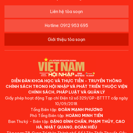
Liên hệ tòa soạn
Hotline: 0912 953 695
Giới thiệu tòa soạn
DIỄN ĐÀN KHOA HỌC VÀ THỰC TIỄN - TRUYỀN THÔNG
CHÍNH SÁCH TRONG HỘI NHẬP VÀ PHÁT TRIỂN THUỘC VIỆN
CHÍNH SÁCH, PHÁP LUẬT VÀ QUẢN LÝ
Giấy phép hoạt động Tạp chí Điện tử số 329/GP-BTTTT cấp ngày
10/09/2018.
Tổng Biên tập:
ĐOÀN MẠNH PHƯƠNG
Phó Tổng Biên tập:
HOÀNG MINH TIẾN
Ban Thư ký - Biên tập:
ĐẶNG ĐÌNH CHẤN, PHẠM THỦY, CAO
HÀ, NHẬT QUANG, ĐOÀN HIẾU
Tòa soạn:T8, Cung Trí thức Thành phố, Số 1 Tôn Thất Thuyết, Cầu