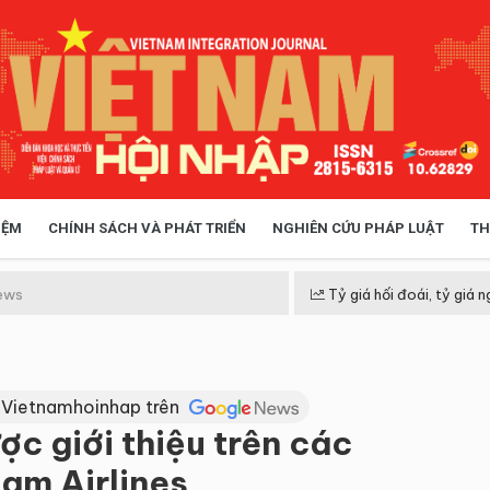
IỆM
CHÍNH SÁCH VÀ PHÁT TRIỂN
NGHIÊN CỨU PHÁP LUẬT
TH
HÓA XÃ HỘI
CHÍNH SÁCH
ews
Tỷ giá hối đoái, tỷ giá n
 TIỄN QUẢN LÝ
VIỆT NAM ĐIỂM ĐẾN
 Vietnamhoinhap trên
ợc giới thiệu trên các
am Airlines