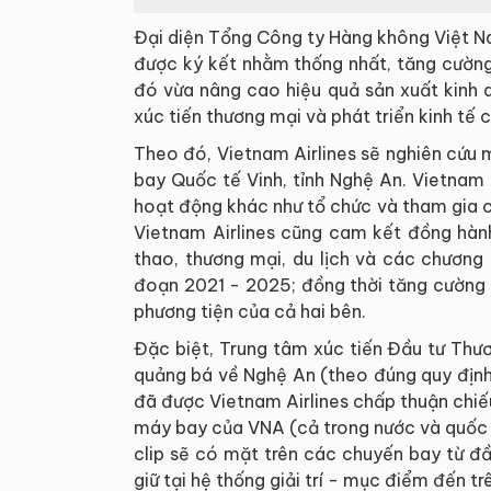
Đại diện Tổng Công ty Hàng không Việt Na
được ký kết nhằm thống nhất, tăng cường 
đó vừa nâng cao hiệu quả sản xuất kinh 
xúc tiến thương mại và phát triển kinh tế 
Theo đó, Vietnam Airlines sẽ nghiên cứu 
bay Quốc tế Vinh, tỉnh Nghệ An. Vietnam A
hoạt động khác như tổ chức và tham gia cá
Vietnam Airlines cũng cam kết đồng hành
thao, thương mại, du lịch và các chương
đoạn 2021 - 2025; đồng thời tăng cường 
phương tiện của cả hai bên.
Đặc biệt, Trung tâm xúc tiến Đầu tư Thươ
quảng bá về Nghệ An (theo đúng quy định 
đã được Vietnam Airlines chấp thuận chiếu
máy bay của VNA (cả trong nước và quốc tế
clip sẽ có mặt trên các chuyến bay từ đ
giữ tại hệ thống giải trí - mục điểm đến 