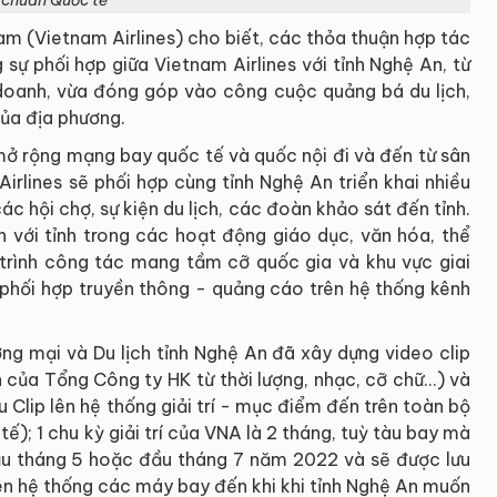
m (Vietnam Airlines) cho biết, các thỏa thuận hợp tác
sự phối hợp giữa Vietnam Airlines với tỉnh Nghệ An, từ
doanh, vừa đóng góp vào công cuộc quảng bá du lịch,
của địa phương.
mở rộng mạng bay quốc tế và quốc nội đi và đến từ sân
irlines sẽ phối hợp cùng tỉnh Nghệ An triển khai nhiều
c hội chợ, sự kiện du lịch, các đoàn khảo sát đến tỉnh.
 với tỉnh trong các hoạt động giáo dục, văn hóa, thể
 trình công tác mang tầm cỡ quốc gia và khu vực giai
phối hợp truyền thông - quảng cáo trên hệ thống kênh
ng mại và Du lịch tỉnh Nghệ An đã xây dựng video clip
của Tổng Công ty HK từ thời lượng, nhạc, cỡ chữ...) và
 Clip lên hệ thống giải trí - mục điểm đến trên toàn bộ
); 1 chu kỳ giải trí của VNA là 2 tháng, tuỳ tàu bay mà
ầu tháng 5 hoặc đầu tháng 7 năm 2022 và sẽ được lưu
trên hệ thống các máy bay đến khi khi tỉnh Nghệ An muốn