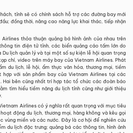
khách, tỉnh sẽ có chính sách hỗ trợ các đường bay mới
đầu; đồng thời, nâng cao năng lực khai thác, tiếp nhận
Airlines thỏa thuận quảng bá hình ảnh của nhau trên
hông tin điện tử tỉnh, các biển quảng cáo tấm lớn do
Du lịch quản lý và tại một số sự kiện lễ hội quan trọng
 tạp chí, video trên máy bay của Vietnam Airlines. Phát
m du lịch, lễ hội, ẩm thực văn hóa, thương mại, tiềm
t hợp với sản phẩm bay của Vietnam Airlines tại các
ế… Hai bên cũng nhất trí hợp tác tổ chức các đoàn báo
ằm tìm hiểu tiềm năng du lịch tỉnh cũng như giới thiệu
.
ietnam Airlines có ý nghĩa rất quan trọng với mục tiêu
hoạt động du lịch, thương mại, hàng không và kêu gọi
ác vùng miền và các nước. Đây là cơ hội để nghiên cứu
ểm du lịch đặc trưng; quảng bá các thông tin, hình ảnh