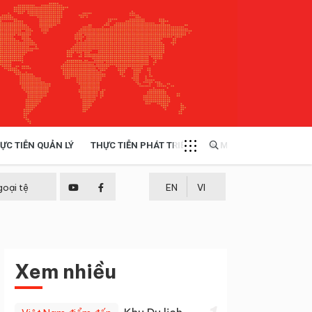
ỰC TIỄN QUẢN LÝ
THỰC TIỄN PHÁT TRIỂN
MULTIMEDIA
TÀI NGUYÊN - MÔI TRƯỜNG
goại tệ
EN
VI
THỰC TIỄN - KINH NGHIỆM
Xem nhiều