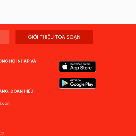
GIỚI THIỆU TÒA SOẠN
ONG HỘI NHẬP VÀ
.
ANG, ĐOÀN HIẾU
l.com
22