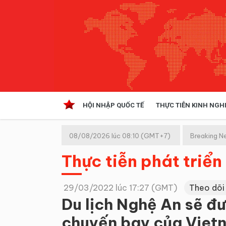
HỘI NHẬP QUỐC TẾ
THỰC TIỄN KINH NGH
HỘI NHẬP QUỐC TẾ
VĂN 
08/08/2026 lúc 08:10 (GMT+7)
Breaking N
Kinh tế hội nhập
Thực tiễn phát triển
Doanh nghiệp
NGHIÊN CỨU PHÁP LUẬT
THỰC
29/03/2022 lúc 17:27 (GMT)
Theo dõi
Du lịch Nghệ An sẽ đư
chuyến bay của Vietn