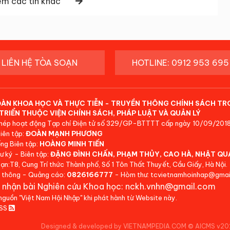
m các tin khác
LIÊN HỆ TÒA SOẠN
HOTLINE: 0912 953 695
ĐÀN KHOA HỌC VÀ THỰC TIỄN - TRUYỀN THÔNG CHÍNH SÁCH TR
TRIỂN THUỘC VIỆN CHÍNH SÁCH, PHÁP LUẬT VÀ QUẢN LÝ
hép hoạt động Tạp chí Điện tử số 329/GP-BTTTT cấp ngày 10/09/2018
iên tập:
ĐOÀN MẠNH PHƯƠNG
ng Biên tập:
HOÀNG MINH TIẾN
ư ký - Biên tập:
ĐẶNG ĐÌNH CHẤN, PHẠM THỦY, CAO HÀ, NHẬT QU
ạn:T8, Cung Trí thức Thành phố, Số 1 Tôn Thất Thuyết, Cầu Giấy, Hà Nội.
 thông - Quảng cáo:
0826166777
- Hòm thư: tcvietnamhoinhap@gmai
 nhận bài Nghiên cứu Khoa học: nckh.vnhn@gmail.com
 nguồn "Việt Nam Hội Nhập" khi phát hành từ Website này.
RSS
Designed & developed by VIETNAMPEDIA.COM
©
AICMS v20