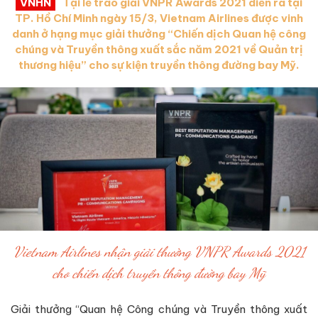
VNHN
Tại lễ trao giải VNPR Awards 2021 diễn ra tại
TP. Hồ Chí Minh ngày 15/3, Vietnam Airlines được vinh
danh ở hạng mục giải thưởng “Chiến dịch Quan hệ công
chúng và Truyền thông xuất sắc năm 2021 về Quản trị
thương hiệu” cho sự kiện truyền thông đường bay Mỹ.
Vietnam Airlines nhận giải thưởng VNPR Awards 2021
cho chiến dịch truyền thông đường bay Mỹ
Giải thưởng “Quan hệ Công chúng và Truyền thông xuất