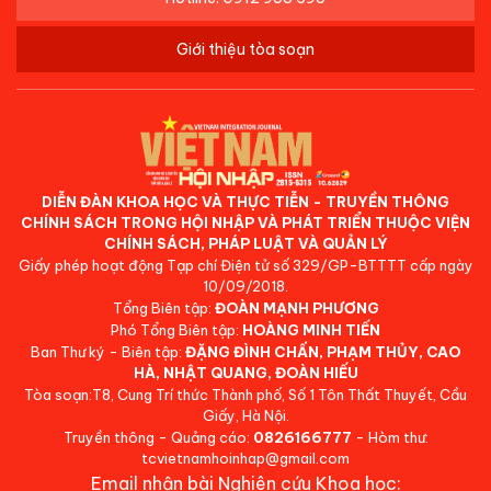
Giới thiệu tòa soạn
DIỄN ĐÀN KHOA HỌC VÀ THỰC TIỄN - TRUYỀN THÔNG
CHÍNH SÁCH TRONG HỘI NHẬP VÀ PHÁT TRIỂN THUỘC VIỆN
CHÍNH SÁCH, PHÁP LUẬT VÀ QUẢN LÝ
Giấy phép hoạt động Tạp chí Điện tử số 329/GP-BTTTT cấp ngày
10/09/2018.
Tổng Biên tập:
ĐOÀN MẠNH PHƯƠNG
Phó Tổng Biên tập:
HOÀNG MINH TIẾN
Ban Thư ký - Biên tập:
ĐẶNG ĐÌNH CHẤN, PHẠM THỦY, CAO
HÀ, NHẬT QUANG, ĐOÀN HIẾU
Tòa soạn:T8, Cung Trí thức Thành phố, Số 1 Tôn Thất Thuyết, Cầu
Giấy, Hà Nội.
Truyền thông - Quảng cáo:
0826166777
- Hòm thư:
tcvietnamhoinhap@gmail.com
Email nhận bài Nghiên cứu Khoa học: