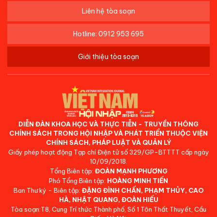
Liên hệ tòa soạn
Hotline: 0912 953 695
Giới thiệu tòa soạn
DIỄN ĐÀN KHOA HỌC VÀ THỰC TIỄN - TRUYỀN THÔNG
CHÍNH SÁCH TRONG HỘI NHẬP VÀ PHÁT TRIỂN THUỘC VIỆN
CHÍNH SÁCH, PHÁP LUẬT VÀ QUẢN LÝ
Giấy phép hoạt động Tạp chí Điện tử số 329/GP-BTTTT cấp ngày
10/09/2018.
Tổng Biên tập:
ĐOÀN MẠNH PHƯƠNG
Phó Tổng Biên tập:
HOÀNG MINH TIẾN
Ban Thư ký - Biên tập:
ĐẶNG ĐÌNH CHẤN, PHẠM THỦY, CAO
HÀ, NHẬT QUANG, ĐOÀN HIẾU
Tòa soạn:T8, Cung Trí thức Thành phố, Số 1 Tôn Thất Thuyết, Cầu