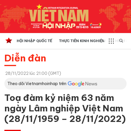
HỘI NHẬP QUỐC TẾ
THỰC TIỄN KINH NGHIỆM
CHÍNH SÁ
Diễn đàn
28/11/2022 lúc 21:00 (GMT)
Theo dõi Vietnamhoinhap trên
Toạ đàm kỷ niệm 63 năm
ngày Lâm nghiệp Việt Nam
(28/11/1959 – 28/11/2022)