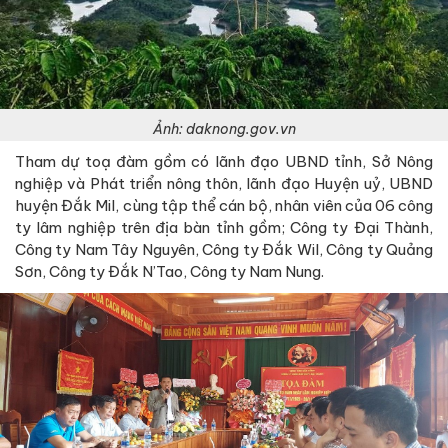
Ảnh: daknong.gov.vn
Tham dự toạ đàm gồm có lãnh đạo UBND tỉnh, Sở Nông
nghiệp và Phát triển nông thôn, lãnh đạo Huyện uỷ, UBND
huyện Đắk Mil, cùng tập thể cán bộ, nhân viên của 06 công
ty lâm nghiệp trên địa bàn tỉnh gồm; Công ty Đại Thành,
Công ty Nam Tây Nguyên, Công ty Đắk Wil, Công ty Quảng
Sơn, Công ty Đắk N’Tao, Công ty Nam Nung.