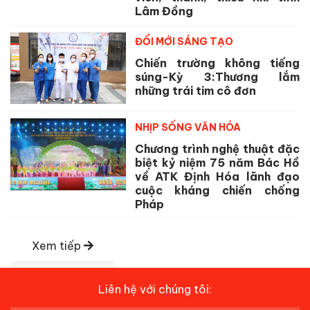
Lâm Đồng
ĐỔI MỚI SÁNG TẠO
Chiến trường không tiếng
súng-Kỳ 3:Thương lắm
những trái tim cô đơn
NHỊP SỐNG VĂN HÓA
Chương trình nghệ thuật đặc
biệt kỷ niệm 75 năm Bác Hồ
về ATK Định Hóa lãnh đạo
cuộc kháng chiến chống
Pháp
Xem tiếp
Liên hệ với chúng tôi: