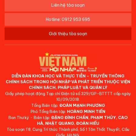
Liên hệ tòa soạn
Hotline: 0912 953 695
Giới thiệu tòa soạn
DIỄN ĐÀN KHOA HỌC VÀ THỰC TIỄN - TRUYỀN THÔNG
CHÍNH SÁCH TRONG HỘI NHẬP VÀ PHÁT TRIỂN THUỘC VIỆN
CHÍNH SÁCH, PHÁP LUẬT VÀ QUẢN LÝ
Giấy phép hoạt động Tạp chí Điện tử số 329/GP-BTTTT cấp ngày
10/09/2018.
Tổng Biên tập:
ĐOÀN MẠNH PHƯƠNG
Phó Tổng Biên tập:
HOÀNG MINH TIẾN
Ban Thư ký - Biên tập:
ĐẶNG ĐÌNH CHẤN, PHẠM THỦY, CAO
HÀ, NHẬT QUANG, ĐOÀN HIẾU
Tòa soạn:T8, Cung Trí thức Thành phố, Số 1 Tôn Thất Thuyết, Cầu
Giấy, Hà Nội.