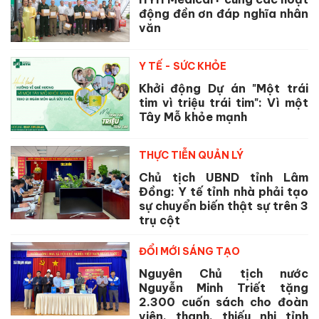
động đền ơn đáp nghĩa nhân
văn
Y TẾ - SỨC KHỎE
Khởi động Dự án "Một trái
tim vì triệu trái tim": Vì một
Tây Mỗ khỏe mạnh
THỰC TIỄN QUẢN LÝ
Chủ tịch UBND tỉnh Lâm
Đồng: Y tế tỉnh nhà phải tạo
sự chuyển biến thật sự trên 3
trụ cột
ĐỔI MỚI SÁNG TẠO
Nguyên Chủ tịch nước
Nguyễn Minh Triết tặng
2.300 cuốn sách cho đoàn
viên, thanh, thiếu nhi tỉnh