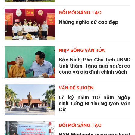
ĐỔI MỚI SÁNG TẠO
Những nghĩa cử cao đẹp
NHỊP SỐNG VĂN HÓA
Bắc Ninh: Phó Chủ tịch UBND
tỉnh thăm, tặng quà người có
công và gia đình chính sách
VẤN ĐỀ SỰ KIỆN
Lễ kỷ niệm 110 năm Ngày
sinh Tổng Bí thư Nguyễn Văn
Cừ
ĐỔI MỚI SÁNG TẠO
HYH Medical+ cùng các hoạt