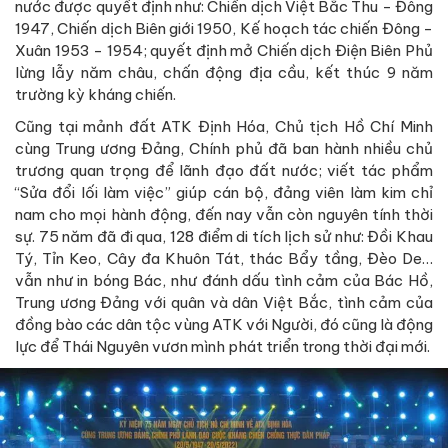
nước được quyết định như: Chiến dịch Việt Bắc Thu - Đông
1947, Chiến dịch Biên giới 1950, Kế hoạch tác chiến Đông -
Xuân 1953 - 1954; quyết định mở Chiến dịch Điện Biên Phủ
lừng lẫy năm châu, chấn động địa cầu, kết thúc 9 năm
trường kỳ kháng chiến.
Cũng tại mảnh đất ATK Định Hóa, Chủ tịch Hồ Chí Minh
cùng Trung ương Đảng, Chính phủ đã ban hành nhiều chủ
trương quan trọng để lãnh đạo đất nước; viết tác phẩm
“Sửa đổi lối làm việc” giúp cán bộ, đảng viên làm kim chỉ
nam cho mọi hành động, đến nay vẫn còn nguyên tính thời
sự. 75 năm đã đi qua, 128 điểm di tích lịch sử như: Đồi Khau
Tý, Tỉn Keo, Cây đa Khuôn Tát, thác Bẩy tầng, Đèo De…
vẫn như in bóng Bác, như đánh dấu tình cảm của Bác Hồ,
Trung ương Đảng với quân và dân Việt Bắc, tình cảm của
đồng bào các dân tộc vùng ATK với Người, đó cũng là động
lực để Thái Nguyên vươn mình phát triển trong thời đại mới.