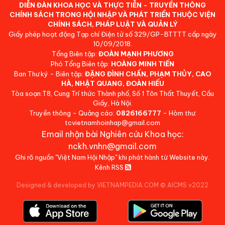
DIỄN ĐÀN KHOA HỌC VÀ THỰC TIỄN - TRUYỀN THÔNG
CHÍNH SÁCH TRONG HỘI NHẬP VÀ PHÁT TRIỂN THUỘC VIỆN
CHÍNH SÁCH, PHÁP LUẬT VÀ QUẢN LÝ
Giấy phép hoạt động Tạp chí Điện tử số 329/GP-BTTTT cấp ngày
10/09/2018.
Tổng Biên tập:
ĐOÀN MẠNH PHƯƠNG
Phó Tổng Biên tập:
HOÀNG MINH TIẾN
Ban Thư ký - Biên tập:
ĐẶNG ĐÌNH CHẤN, PHẠM THỦY, CAO
HÀ, NHẬT QUANG, ĐOÀN HIẾU
Tòa soạn:T8, Cung Trí thức Thành phố, Số 1 Tôn Thất Thuyết, Cầu
Giấy, Hà Nội.
Truyền thông - Quảng cáo:
0826166777
- Hòm thư:
tcvietnamhoinhap@gmail.com
Email nhận bài Nghiên cứu Khoa học:
nckh.vnhn@gmail.com
Ghi rõ nguồn "Việt Nam Hội Nhập" khi phát hành từ Website này.
Kênh RSS
Designed & developed by VIETNAMPEDIA.COM
©
AICMS v2022