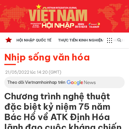
HỘI NHẬP QUỐC TẾ
THỰC TIỄN KINH NGHIỆM
CHÍNH SÁ
Nhịp sống văn hóa
21/05/2022 lúc 14:20 (GMT)
Theo dõi Vietnamhoinhap trên
Chương trình nghệ thuật
đặc biệt kỷ niệm 75 năm
Bác Hồ về ATK Định Hóa
lãnh đạo cuộc kháng chiến