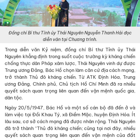
Đồng chí Bí thư Tỉnh ủy Thái Nguyên Nguyễn Thanh Hải đọc
diễn văn tại Chương trình.
Trong diễn văn Kỷ niệm, đồng chí Bí thư Tỉnh ủy Thái
Nguyên khẳng định trong suốt cuộc trường kỳ kháng chiến
chống thực dân Pháp xâm lược, Thái Nguyên vinh dự được
Trung ương Đảng, Bác Hồ chọn làm căn cứ địa cách mạng,
trở thành Thủ đô kháng chiến. Từ ATK Định Hóa, Trung
ương Đảng, Chính phủ, Chủ tịch Hồ Chí Minh đã ra nhiều
quyết sách quan trọng liên quan đến vận mệnh quốc gia,
dân tộc.
Ngày 20/5/1947, Bác Hồ và một số cán bộ đã đến ở và
làm việc tại Đồi Khau Tý, xã Điềm Mặc, huyện Định Hóa. Ít
lâu sau, cơ sở cách mạng đã được nhân rộng. Thái Nguyên
đã trở thành “Thủ đô kháng chiến; cũng tại nơi đây, nhiều
quyết sách quan trọng liên quan đến vận mệnh của đất