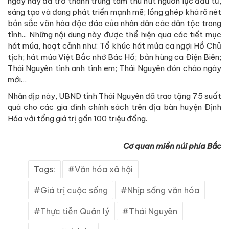
ngày nay đã trở thành trung tâm thu hút nguồn lực đầu tư,
sáng tạo và đang phát triển mạnh mẽ; lồng ghép khá rõ nét
bản sắc văn hóa độc đáo của nhân dân các dân tộc trong
tỉnh... Những nội dung này được thể hiện qua các tiết mục
hát múa, hoạt cảnh như: Tổ khúc hát múa ca ngợi Hồ Chủ
tịch; hát múa Việt Bắc nhớ Bác Hồ; bản hùng ca Điện Biên;
Thái Nguyên tình anh tình em; Thái Nguyên đón chào ngày
mới…
Nhân dịp này, UBND tỉnh Thái Nguyên đã trao tặng 75 suất
quà cho các gia đình chính sách trên địa bàn huyện Định
Hóa với tổng giá trị gần 100 triệu đồng.
Cơ quan miền núi phía Bắc
Tags:
Văn hóa xã hội
Giá trị cuộc sống
Nhịp sống văn hóa
Thực tiễn Quản lý
Thái Nguyên