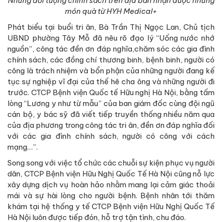
Những đối tượng chính sách trên địa bàn nhận được những
món quà từ HYH Medical+
Phát biểu tại buổi tri ân, Bà Trần Thị Ngọc Lan, Chủ tịch
UBND phường Tây Mỗ đã nêu rõ đạo lý “Uống nước nhớ
nguồn”, công tác đền ơn đáp nghĩa,chăm sóc các gia đình
chính sách, các đồng chí thương binh, bệnh binh, người có
công là trách nhiệm và bổn phận của những người đang kế
tục sự nghiệp vĩ đại của thế hê cha ông và những người đi
trước. CTCP Bệnh viện Quốc tế Hữu nghị Hà Nội, bằng tấm
lòng “Lương y như từ mẫu” của ban giám đốc cùng đội ngũ
cán bộ, y bác sỹ đã viết tiếp truyền thống nhiều năm qua
của địa phương trong công tác tri ân, đền ơn đáp nghĩa đối
với các gia đình chính sách, người có công với cách
mạng…”.
Song song với việc tổ chức các chuỗi sự kiện phục vụ người
dân, CTCP Bệnh viện Hữu Nghị Quốc Tế Hà Nội cũng nỗ lực
xây dựng dịch vụ hoàn hảo nhằm mang lại cảm giác thoải
mái và sự hài lòng cho người bệnh. Bệnh nhân tới thăm
khám tại hệ thống y tế CTCP Bệnh viện Hữu Nghị Quốc Tế
Hà Nội luôn được tiếp đón, hỗ trợ tận tình, chu đáo.