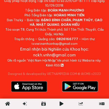
Giấy phép hoạt động Tạp chí Điện tử số 329/GP-BTTTT cấp ngày
10/09/2018.
Tổng Biên tập:
ĐOÀN MẠNH PHƯƠNG
Phó Tổng Biên tập:
HOÀNG MINH TIẾN
Ban Thư ký - Biên tập:
ĐẶNG ĐÌNH CHẤN, PHẠM THỦY, CAO
HÀ, NHẬT QUANG, ĐOÀN HIẾU
Tòa soạn:T8, Cung Trí thức Thành phố, Số 1 Tôn Thất Thuyết, Cầu
Giấy, Hà Nội.
Truyền thông - Quảng cáo:
0826166777
- Hòm thư:
tcvietnamhoinhap@gmail.com
Email nhận bài Nghiên cứu Khoa học:
nckh.vnhn@gmail.com
Ghi rõ nguồn "Việt Nam Hội Nhập" khi phát hành từ Website này.
Kênh RSS
Designed & developed by VIETNAMPEDIA.COM
©
AICMS v2022