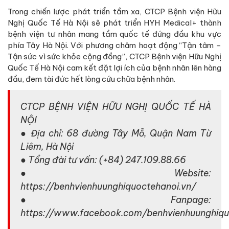
Trong chiến lược phát triển tầm xa, CTCP Bệnh viện Hữu
Nghị Quốc Tế Hà Nội sẽ phát triển HYH Medical+ thành
bệnh viện tư nhân mang tầm quốc tế đứng đầu khu vực
phía Tây Hà Nội. Với phương châm hoạt động “Tận tâm –
Tận sức vì sức khỏe cộng đồng”, CTCP Bệnh viện Hữu Nghị
Quốc Tế Hà Nội cam kết đặt lợi ích của bệnh nhân lên hàng
đầu, đem tài đức hết lòng cứu chữa bệnh nhân.
CTCP BỆNH VIỆN HỮU NGHỊ QUỐC TẾ HÀ
NỘI
● Địa chỉ: 68 đường Tây Mỗ, Quận Nam Từ
Liêm, Hà Nội
● Tổng đài tư vấn: (+84) 247.109.88.66
● Website:
https://benhvienhuunghiquoctehanoi.vn/
● Fanpage:
https://www.facebook.com/benhvienhuunghiqu