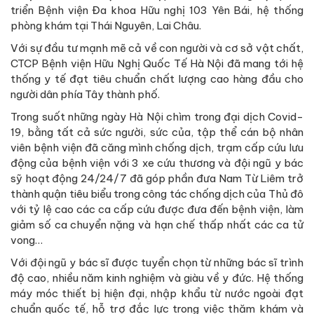
triển Bệnh viện Đa khoa Hữu nghị 103 Yên Bái, hệ thống
phòng khám tại Thái Nguyên, Lai Châu.
Với sự đầu tư mạnh mẽ cả về con người và cơ sở vật chất,
CTCP Bệnh viện Hữu Nghị Quốc Tế Hà Nội đã mang tới hệ
thống y tế đạt tiêu chuẩn chất lượng cao hàng đầu cho
người dân phía Tây thành phố.
Trong suốt những ngày Hà Nội chìm trong đại dịch Covid-
19, bằng tất cả sức người, sức của, tập thể cán bộ nhân
viên bệnh viện đã căng mình chống dịch, trạm cấp cứu lưu
động của bệnh viện với 3 xe cứu thương và đội ngũ y bác
sỹ hoạt động 24/24/7 đã góp phần đưa Nam Từ Liêm trở
thành quận tiêu biểu trong công tác chống dịch của Thủ đô
với tỷ lệ cao các ca cấp cứu được đưa đến bệnh viện, làm
giảm số ca chuyển nặng và hạn chế thấp nhất các ca tử
vong…
Với đội ngũ y bác sĩ được tuyển chọn từ những bác sĩ trình
độ cao, nhiều năm kinh nghiệm và giàu về y đức. Hệ thống
máy móc thiết bị hiện đại, nhập khẩu từ nước ngoài đạt
chuẩn quốc tế, hỗ trợ đắc lực trong việc thăm khám và