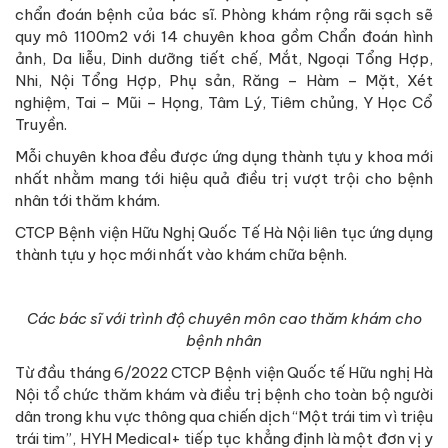
chẩn đoán bệnh của bác sĩ. Phòng khám rộng rãi sạch sẽ
quy mô 1100m2 với 14 chuyên khoa gồm Chẩn đoán hình
ảnh, Da liễu, Dinh dưỡng tiết chế, Mắt, Ngoại Tổng Hợp,
Nhi, Nội Tổng Hợp, Phụ sản, Răng – Hàm – Mặt, Xét
nghiệm, Tai – Mũi – Họng, Tâm Lý, Tiêm chủng, Y Học Cổ
Truyền.
Mỗi chuyên khoa đều được ứng dụng thành tựu y khoa mới
nhất nhằm mang tới hiệu quả điều trị vượt trội cho bệnh
nhân tới thăm khám.
CTCP Bệnh viện Hữu Nghị Quốc Tế Hà Nội liên tục ứng dụng
thành tựu y học mới nhất vào khám chữa bệnh.
Các bác sĩ với trình độ chuyên môn cao thăm khám cho
bệnh nhân
Từ đầu tháng 6/2022 CTCP Bệnh viện Quốc tế Hữu nghị Hà
Nội tổ chức thăm khám và điều trị bệnh cho toàn bộ người
dân trong khu vực thông qua chiến dịch “Một trái tim vì triệu
trái tim”, HYH Medical+ tiếp tục khẳng định là một đơn vị y