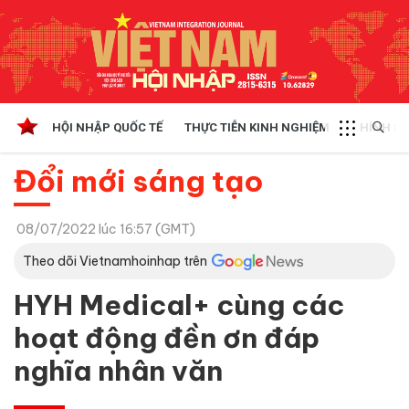
HỘI NHẬP QUỐC TẾ
THỰC TIỄN KINH NGHIỆM
CHÍNH SÁ
Đổi mới sáng tạo
08/07/2022 lúc 16:57 (GMT)
Theo dõi Vietnamhoinhap trên
HYH Medical+ cùng các
hoạt động đền ơn đáp
nghĩa nhân văn