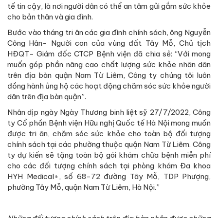
tế tin cậy, là nơi người dân có thể an tâm gửi gắm sức khỏe
cho bản thân và gia đình.
Bước vào tháng tri ân các gia đình chính sách, ông Nguyễn
Công Hân- Người con của vùng đất Tây Mỗ, Chủ tịch
HĐQT- Giám đốc CTCP Bệnh viện đã chia sẻ: “Với mong
muốn góp phần nâng cao chất lượng sức khỏe nhân dân
trên địa bàn quận Nam Từ Liêm, Công ty chúng tôi luôn
đồng hành ủng hộ các hoạt động chăm sóc sức khỏe người
dân trên địa bàn quận”.
Nhân dịp ngày Ngày Thương binh liệt sỹ 27/7/2022, Công
ty Cổ phần Bệnh viện Hữu nghị Quốc tế Hà Nội mong muốn
được tri ân, chăm sóc sức khỏe cho toàn bộ đối tượng
chính sách tại các phường thuộc quận Nam Từ Liêm. Công
ty dự kiến sẽ tặng toàn bộ gói khám chữa bệnh miễn phí
cho các đối tượng chính sách tại phòng khám Đa khoa
HYH Medical+, số 68-72 đường Tây Mỗ, TDP Phượng,
phường Tây Mỗ, quận Nam Từ Liêm, Hà Nội.”