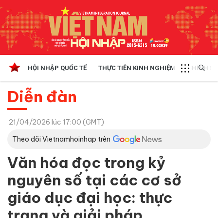
HỘI NHẬP QUỐC TẾ
THỰC TIỄN KINH NGHIỆM
CHÍNH SÁ
Diễn đàn
21/04/2026 lúc 17:00 (GMT)
Theo dõi Vietnamhoinhap trên
Văn hóa đọc trong kỷ
nguyên số tại các cơ sở
giáo dục đại học: thực
trạng và giải pháp