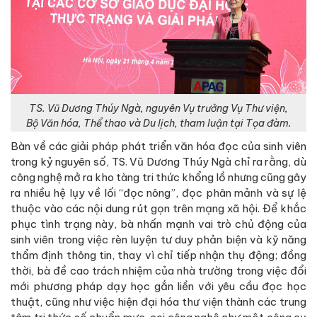
TS. Vũ Dương Thúy Ngà, nguyên Vụ trưởng Vụ Thư viện,
Bộ Văn hóa, Thể thao và Du lịch, tham luận tại Tọa đàm
.
Bàn về các giải pháp phát triển văn hóa đọc của sinh viên
trong kỷ nguyên số, TS. Vũ Dương Thúy Ngà chỉ ra rằng, dù
công nghệ mở ra kho tàng tri thức khổng lồ nhưng cũng gây
ra nhiều hệ lụy về lối “đọc nông”, đọc phân mảnh và sự lệ
thuộc vào các nội dung rút gọn trên mạng xã hội. Để khắc
phục tình trạng này, bà nhấn mạnh vai trò chủ động của
sinh viên trong việc rèn luyện tư duy phản biện và kỹ năng
thẩm định thông tin, thay vì chỉ tiếp nhận thụ động; đồng
thời, bà đề cao trách nhiệm của nhà trường trong việc đổi
mới phương pháp dạy học gắn liền với yêu cầu đọc học
thuật, cũng như việc hiện đại hóa thư viện thành các trung