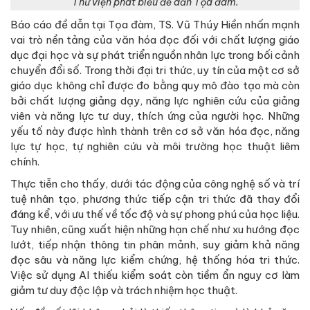
Thư viện phát biểu đề dẫn Tọa đàm.
Báo cáo đề dẫn tại Tọa đàm, TS. Vũ Thúy Hiền nhấn mạnh
vai trò nền tảng của văn hóa đọc đối với chất lượng giáo
dục đại học và sự phát triển nguồn nhân lực trong bối cảnh
chuyển đổi số. Trong thời đại tri thức, uy tín của một cơ sở
giáo dục không chỉ được đo bằng quy mô đào tạo mà còn
bởi chất lượng giảng dạy, năng lực nghiên cứu của giảng
viên và năng lực tư duy, thích ứng của người học. Những
yếu tố này được hình thành trên cơ sở văn hóa đọc, năng
lực tự học, tự nghiên cứu và môi trường học thuật liêm
chính.
Thực tiễn cho thấy, dưới tác động của công nghệ số và trí
tuệ nhân tạo, phương thức tiếp cận tri thức đã thay đổi
đáng kể, với ưu thế về tốc độ và sự phong phú của học liệu.
Tuy nhiên, cũng xuất hiện những hạn chế như xu hướng đọc
lướt, tiếp nhận thông tin phân mảnh, suy giảm khả năng
đọc sâu và năng lực kiểm chứng, hệ thống hóa tri thức.
Việc sử dụng AI thiếu kiểm soát còn tiềm ẩn nguy cơ làm
giảm tư duy độc lập và trách nhiệm học thuật.