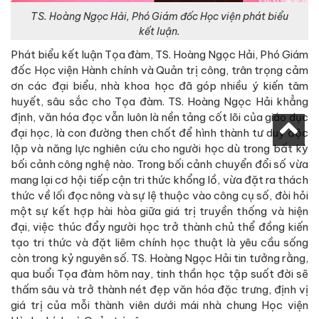
TS. Hoàng Ngọc Hải, Phó Giám đốc Học viện phát biểu
kết luận.
Phát biểu kết luận Tọa đàm, TS. Hoàng Ngọc Hải, Phó Giám
đốc Học viện Hành chính và Quản trị công, trân trọng cảm
ơn các đại biểu, nhà khoa học đã góp nhiều ý kiến tâm
huyết, sâu sắc cho Tọa đàm. TS. Hoàng Ngọc Hải khẳng
định, văn hóa đọc vẫn luôn là nền tảng cốt lõi của giáo dục
đại học, là con đường then chốt để hình thành tư duy độc
lập và năng lực nghiên cứu cho người học dù trong bất kỳ
bối cảnh công nghệ nào. Trong bối cảnh chuyển đổi số vừa
mang lại cơ hội tiếp cận tri thức khổng lồ, vừa đặt ra thách
thức về lối đọc nông và sự lệ thuộc vào công cụ số, đòi hỏi
một sự kết hợp hài hòa giữa giá trị truyền thống và hiện
đại, việc thúc đẩy người học trở thành chủ thể đồng kiến
tạo tri thức và đặt liêm chính học thuật là yêu cầu sống
còn trong kỷ nguyên số. TS. Hoàng Ngọc Hải tin tưởng rằng,
qua buổi Tọa đàm hôm nay, tinh thần học tập suốt đời sẽ
thấm sâu và trở thành nét đẹp văn hóa đặc trưng, định vị
giá trị của mỗi thành viên dưới mái nhà chung Học viện