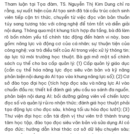
Tham luận tại Tọa đàm, TS. Nguyễn Thị Kim Dung chỉ ra
rằng, sự xuất hiện của AI tạo sinh đã tái cấu trúc cách sinh
viên tiếp cận tri thức, chuyển từ việc đọc văn bản thuần
túy sang tương tác với công nghệ để tóm tắt và diễn giải
nội dung. Thông qua một khung tích hợp đa tầng, bà đã làm
rõ bốn nhóm yếu tố chính tác động đến hành vi này, bao
gồm: năng lực và động cơ của cá nhân; sự thuận tiện của
công nghệ; vai trò điều tiết của AI trong việc xử lý thông tin;
áp lực từ môi trường học thuật. Bà gợi mở một số chính
sách cụ thể cho ba cấp quản lý: (1) Cấp quản lý giáo dục
(cần cụ thể hóa năng lực đọc siêu văn bản và kỹ năng
phản biện nội dung do AI tạo vào khung năng lực số); (2) Cơ
sở đào tạo đại học (tích hợp đọc sâu và năng lực AI vào
chuẩn đầu ra; thiết kế đánh giá yêu cầu so sánh đa nguồn,
phản biện nội dung AI; bồi dưỡng giảng viên về chiến lược
đọc số và quản lý rủi ro nhận thức; đánh giá học thuật phải
tạo động lực cho đọc sâu, không tối ưu hóa đọc lướt); (3)
Thư viện đại học: cần tái định vị thư viên trở thành trung
tâm học tập, đào tạo đọc siêu văn bản và sửa dụng AI có
đạo đức; hướng dẫn khai thác cơ sở dữ liệu chuyên sâu;