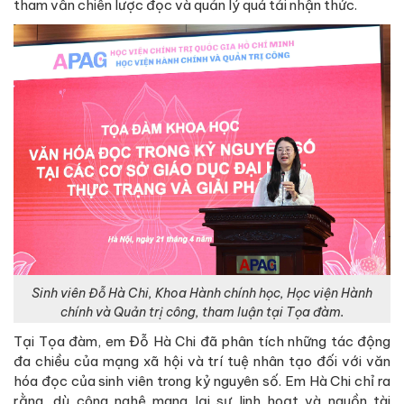
tham vấn chiến lược đọc và quản lý quá tải nhận thức.
Sinh viên Đỗ Hà Chi, Khoa Hành chính học, Học viện Hành
chính và Quản trị công, tham luận tại Tọa đàm
.
Tại Tọa đàm, em Đỗ Hà Chi đã phân tích những tác động
đa chiều của mạng xã hội và trí tuệ nhân tạo đối với văn
hóa đọc của sinh viên trong kỷ nguyên số. Em Hà Chi chỉ ra
rằng, dù công nghệ mang lại sự linh hoạt và nguồn tài