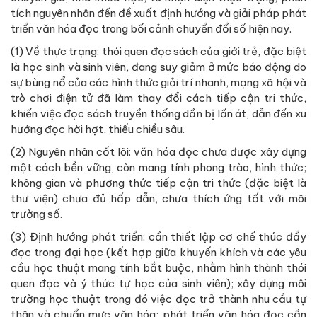
tích nguyên nhân đến đề xuất định hướng và giải pháp phát
triển văn hóa đọc trong bối cảnh chuyển đổi số hiện nay.
(1) Về thực trạng: thói quen đọc sách của giới trẻ, đặc biệt
là học sinh và sinh viên, đang suy giảm ở mức báo động do
sự bùng nổ của các hình thức giải trí nhanh, mạng xã hội và
trò chơi điện tử đã làm thay đổi cách tiếp cận tri thức,
khiến việc đọc sách truyền thống dần bị lấn át, dẫn đến xu
hướng đọc hời hợt, thiếu chiều sâu.
(2) Nguyên nhân cốt lõi: văn hóa đọc chưa được xây dựng
một cách bền vững, còn mang tính phong trào, hình thức;
không gian và phương thức tiếp cận tri thức (đặc biệt là
thư viện) chưa đủ hấp dẫn, chưa thích ứng tốt với môi
trường số.
(3) Định hướng phát triển: cần thiết lập cơ chế thúc đẩy
đọc trong đại học (kết hợp giữa khuyến khích và các yêu
cầu học thuật mang tính bắt buộc, nhằm hình thành thói
quen đọc và ý thức tự học của sinh viên); xây dựng môi
trường học thuật trong đó việc đọc trở thành nhu cầu tự
thân và chuẩn mực văn hóa; phát triển văn hóa đọc cần