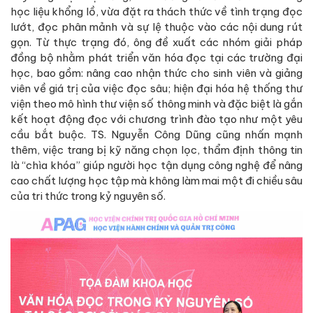
học liệu khổng lồ, vừa đặt ra thách thức về tình trạng đọc
lướt, đọc phân mảnh và sự lệ thuộc vào các nội dung rút
gọn. Từ thực trạng đó, ông đề xuất các nhóm giải pháp
đồng bộ nhằm phát triển văn hóa đọc tại các trường đại
học, bao gồm: nâng cao nhận thức cho sinh viên và giảng
viên về giá trị của việc đọc sâu; hiện đại hóa hệ thống thư
viện theo mô hình thư viện số thông minh và đặc biệt là gắn
kết hoạt động đọc với chương trình đào tạo như một yêu
cầu bắt buộc. TS. Nguyễn Công Dũng cũng nhấn mạnh
thêm, việc trang bị kỹ năng chọn lọc, thẩm định thông tin
là “chìa khóa” giúp người học tận dụng công nghệ để nâng
cao chất lượng học tập mà không làm mai một đi chiều sâu
của tri thức trong kỷ nguyên số.