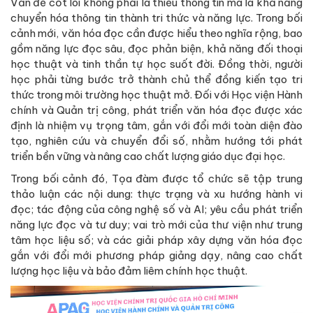
Vấn đề cốt lõi không phải là thiếu thông tin mà là khả năng
chuyển hóa thông tin thành tri thức và năng lực. Trong bối
cảnh mới, văn hóa đọc cần được hiểu theo nghĩa rộng, bao
gồm năng lực đọc sâu, đọc phản biện, khả năng đối thoại
học thuật và tinh thần tự học suốt đời. Đồng thời, người
học phải từng bước trở thành chủ thể đồng kiến tạo tri
thức trong môi trường học thuật mở. Đối với Học viện Hành
chính và Quản trị công, phát triển văn hóa đọc được xác
định là nhiệm vụ trọng tâm, gắn với đổi mới toàn diện đào
tạo, nghiên cứu và chuyển đổi số, nhằm hướng tới phát
triển bền vững và nâng cao chất lượng giáo dục đại học.
Trong bối cảnh đó, Tọa đàm được tổ chức sẽ tập trung
thảo luận các nội dung: thực trạng và xu hướng hành vi
đọc; tác động của công nghệ số và AI; yêu cầu phát triển
năng lực đọc và tư duy; vai trò mới của thư viện như trung
tâm học liệu số; và các giải pháp xây dựng văn hóa đọc
gắn với đổi mới phương pháp giảng dạy, nâng cao chất
lượng học liệu và bảo đảm liêm chính học thuật.