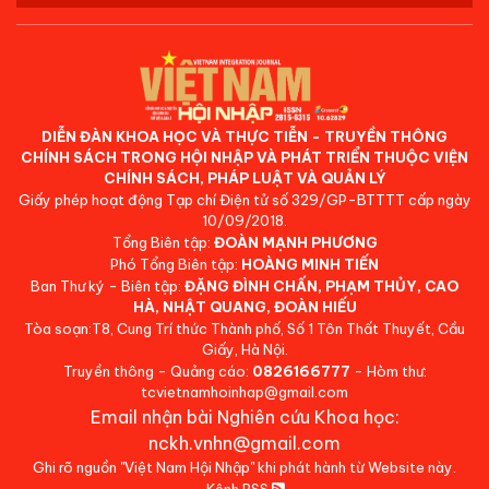
DIỄN ĐÀN KHOA HỌC VÀ THỰC TIỄN - TRUYỀN THÔNG
CHÍNH SÁCH TRONG HỘI NHẬP VÀ PHÁT TRIỂN THUỘC VIỆN
CHÍNH SÁCH, PHÁP LUẬT VÀ QUẢN LÝ
Giấy phép hoạt động Tạp chí Điện tử số 329/GP-BTTTT cấp ngày
10/09/2018.
Tổng Biên tập:
ĐOÀN MẠNH PHƯƠNG
Phó Tổng Biên tập:
HOÀNG MINH TIẾN
Ban Thư ký - Biên tập:
ĐẶNG ĐÌNH CHẤN, PHẠM THỦY, CAO
HÀ, NHẬT QUANG, ĐOÀN HIẾU
Tòa soạn:T8, Cung Trí thức Thành phố, Số 1 Tôn Thất Thuyết, Cầu
Giấy, Hà Nội.
Truyền thông - Quảng cáo:
0826166777
- Hòm thư:
tcvietnamhoinhap@gmail.com
Email nhận bài Nghiên cứu Khoa học:
nckh.vnhn@gmail.com
Ghi rõ nguồn "Việt Nam Hội Nhập" khi phát hành từ Website này.