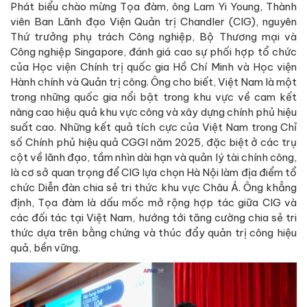
Phát biểu chào mừng Tọa đàm, ông Lam Yi Young, Thành
viên Ban Lãnh đạo Viện Quản trị Chandler (CIG), nguyên
Thứ trưởng phụ trách Công nghiệp, Bộ Thương mại và
Công nghiệp Singapore, đánh giá cao sự phối hợp tổ chức
của Học viện Chính trị quốc gia Hồ Chí Minh và Học viện
Hành chính và Quản trị công. Ông cho biết, Việt Nam là một
trong những quốc gia nổi bật trong khu vực về cam kết
nâng cao hiệu quả khu vực công và xây dựng chính phủ hiệu
suất cao. Những kết quả tích cực của Việt Nam trong Chỉ
số Chính phủ hiệu quả CGGI năm 2025, đặc biệt ở các trụ
cột về lãnh đạo, tầm nhìn dài hạn và quản lý tài chính công,
là cơ sở quan trọng để CIG lựa chọn Hà Nội làm địa điểm tổ
chức Diễn đàn chia sẻ tri thức khu vực Châu Á. Ông khẳng
định, Tọa đàm là dấu mốc mở rộng hợp tác giữa CIG và
các đối tác tại Việt Nam, hướng tới tăng cường chia sẻ tri
thức dựa trên bằng chứng và thúc đẩy quản trị công hiệu
quả, bền vững.