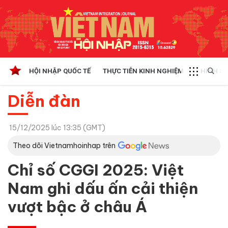
HỘI NHẬP QUỐC TẾ
THỰC TIỄN KINH NGHIỆM
CHÍNH SÁ
Diễn đàn
15/12/2025 lúc 13:35 (GMT)
Theo dõi Vietnamhoinhap trên
Chỉ số CGGI 2025: Việt
Nam ghi dấu ấn cải thiện
vượt bậc ở châu Á