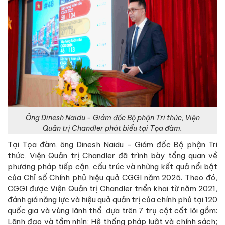
Ông Dinesh Naidu - Giám đốc Bộ phận Tri thức, Viện
Quản trị Chandler phát biểu tại Tọa đàm.
Tại Tọa đàm, ông Dinesh Naidu - Giám đốc Bộ phận Tri
thức, Viện Quản trị Chandler đã trình bày tổng quan về
phương pháp tiếp cận, cấu trúc và những kết quả nổi bật
của Chỉ số Chính phủ hiệu quả CGGI năm 2025. Theo đó,
CGGI được Viện Quản trị Chandler triển khai từ năm 2021,
đánh giá năng lực và hiệu quả quản trị của chính phủ tại 120
quốc gia và vùng lãnh thổ, dựa trên 7 trụ cột cốt lõi gồm:
Lãnh đạo và tầm nhìn; Hệ thống pháp luật và chính sách;