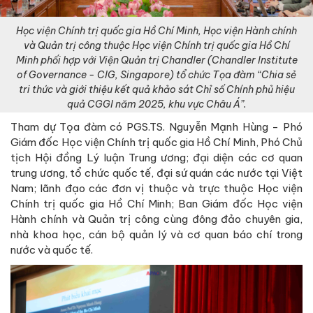
Học viện Chính trị quốc gia Hồ Chí Minh, Học viện Hành chính
và Quản trị công thuộc Học viện Chính trị quốc gia Hồ Chí
Minh phối hợp với Viện Quản trị Chandler (Chandler Institute
of Governance - CIG, Singapore) tổ chức Tọa đàm “Chia sẻ
tri thức và giới thiệu kết quả khảo sát Chỉ số Chính phủ hiệu
quả CGGI năm 2025, khu vực Châu Á”.
Tham dự Tọa đàm có PGS.TS. Nguyễn Mạnh Hùng - Phó
Giám đốc Học viện Chính trị quốc gia Hồ Chí Minh, Phó Chủ
tịch Hội đồng Lý luận Trung ương; đại diện các cơ quan
trung ương, tổ chức quốc tế, đại sứ quán các nước tại Việt
Nam; lãnh đạo các đơn vị thuộc và trực thuộc Học viện
Chính trị quốc gia Hồ Chí Minh; Ban Giám đốc Học viện
Hành chính và Quản trị công cùng đông đảo chuyên gia,
nhà khoa học, cán bộ quản lý và cơ quan báo chí trong
nước và quốc tế.