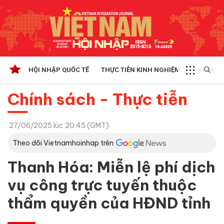
HỘI NHẬP QUỐC TẾ
THỰC TIỄN KINH NGHIỆM
CHÍNH SÁ
Chính sách - Thực tiễn
27/06/2025 lúc 20:45 (GMT)
Theo dõi Vietnamhoinhap trên
Thanh Hóa: Miễn lệ phí dịch
vụ công trực tuyến thuộc
thẩm quyền của HĐND tỉnh