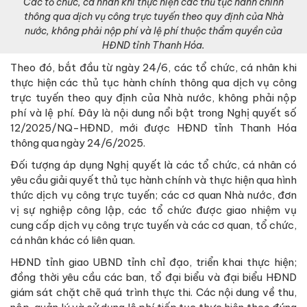
Các tổ chức, cá nhân khi thực hiện các thủ tục hành chính
thông qua dịch vụ công trực tuyến theo quy định của Nhà
nước, không phải nộp phí và lệ phí thuộc thẩm quyền của
HĐND tỉnh Thanh Hóa.
Theo đó, bắt đầu từ ngày 24/6, các tổ chức, cá nhân khi
thực hiện các thủ tục hành chính thông qua dịch vụ công
trực tuyến theo quy định của Nhà nước, không phải nộp
phí và lệ phí. Đây là nội dung nổi bật trong Nghị quyết số
12/2025/NQ-HĐND, mới được HĐND tỉnh Thanh Hóa
thông qua ngày 24/6/2025.
Đối tượng áp dụng Nghị quyết là các tổ chức, cá nhân có
yêu cầu giải quyết thủ tục hành chính và thực hiện qua hình
thức dịch vụ công trực tuyến; các cơ quan Nhà nước, đơn
vị sự nghiệp công lập, các tổ chức được giao nhiệm vụ
cung cấp dịch vụ công trực tuyến và các cơ quan, tổ chức,
cá nhân khác có liên quan.
HĐND tỉnh giao UBND tỉnh chỉ đạo, triển khai thực hiện;
đồng thời yêu cầu các ban, tổ đại biểu và đại biểu HĐND
giám sát chặt chẽ quá trình thực thi. Các nội dung về thu,