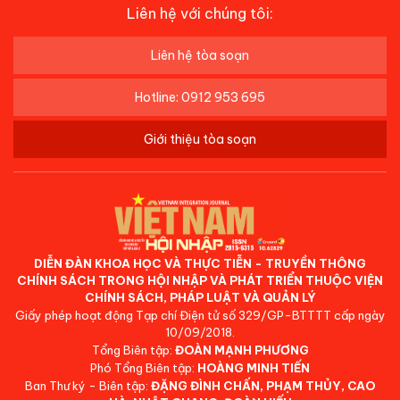
Liên hệ với chúng tôi:
Liên hệ tòa soạn
Hotline: 0912 953 695
Giới thiệu tòa soạn
DIỄN ĐÀN KHOA HỌC VÀ THỰC TIỄN - TRUYỀN THÔNG
CHÍNH SÁCH TRONG HỘI NHẬP VÀ PHÁT TRIỂN THUỘC VIỆN
CHÍNH SÁCH, PHÁP LUẬT VÀ QUẢN LÝ
Giấy phép hoạt động Tạp chí Điện tử số 329/GP-BTTTT cấp ngày
10/09/2018.
Tổng Biên tập:
ĐOÀN MẠNH PHƯƠNG
Phó Tổng Biên tập:
HOÀNG MINH TIẾN
Ban Thư ký - Biên tập:
ĐẶNG ĐÌNH CHẤN, PHẠM THỦY, CAO