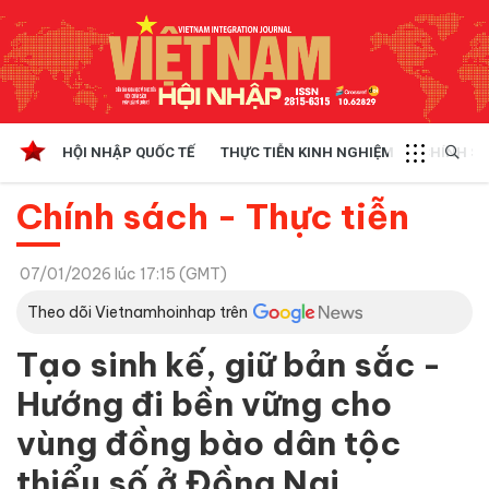
HỘI NHẬP QUỐC TẾ
THỰC TIỄN KINH NGHIỆM
CHÍNH SÁ
Chính sách - Thực tiễn
07/01/2026 lúc 17:15 (GMT)
Theo dõi Vietnamhoinhap trên
Tạo sinh kế, giữ bản sắc -
Hướng đi bền vững cho
vùng đồng bào dân tộc
thiểu số ở Đồng Nai