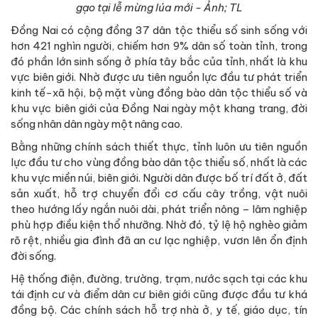
gạo tại lễ mừng lúa mới - Ảnh; TL
Đồng Nai có cộng đồng 37 dân tộc thiểu số sinh sống với
hơn 421 nghìn người, chiếm hơn 9% dân số toàn tỉnh, trong
đó phần lớn sinh sống ở phía tây bắc của tỉnh, nhất là khu
vực biên giới. Nhờ được ưu tiên nguồn lực đầu tư phát triển
kinh tế-xã hội, bộ mặt vùng đồng bào dân tộc thiểu số và
khu vực biên giới của Đồng Nai ngày một khang trang, đời
sống nhân dân ngày một nâng cao.
Bằng những chính sách thiết thực, tỉnh luôn ưu tiên nguồn
lực đầu tư cho vùng đồng bào dân tộc thiểu số, nhất là các
khu vực miền núi, biên giới. Người dân được bố trí đất ở, đất
sản xuất, hỗ trợ chuyển đổi cơ cấu cây trồng, vật nuôi
theo hướng lấy ngắn nuôi dài, phát triển nông – lâm nghiệp
phù hợp điều kiện thổ nhưỡng. Nhờ đó, tỷ lệ hộ nghèo giảm
rõ rệt, nhiều gia đình đã an cư lạc nghiệp, vươn lên ổn định
đời sống.
Hệ thống điện, đường, trường, trạm, nước sạch tại các khu
tái định cư và điểm dân cư biên giới cũng được đầu tư khá
đồng bộ. Các chính sách hỗ trợ nhà ở, y tế, giáo dục, tín