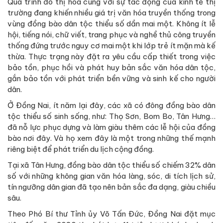
Quá trình đô thị hóa cùng với sự tác động của kinh tế thị
trường đang khiến nhiều giá trị văn hóa truyền thống trong
vùng đồng bào dân tộc thiểu số dần mai một. Không ít lễ
hội, tiếng nói, chữ viết, trang phục và nghề thủ công truyền
thống đứng trước nguy cơ mai một khi lớp trẻ ít mặn mà kế
thừa. Thực trạng này đặt ra yêu cầu cấp thiết trong việc
bảo tồn, phục hồi và phát huy bản sắc văn hóa dân tộc,
gắn bảo tồn với phát triển bền vững và sinh kế cho người
dân.
Ở Đồng Nai, ít năm lại đây, các xã có đông đồng bào dân
tộc thiểu số sinh sống, như: Thọ Sơn, Bom Bo, Tân Hưng…
đã nỗ lực phục dựng và làm giàu thêm các lễ hội của đồng
bào nơi đây. Và họ xem đây là một trong những thế mạnh
riêng biệt để phát triển du lịch cộng đồng.
Tại xã Tân Hưng, đồng bào dân tộc thiểu số chiếm 32% dân
số với những không gian văn hóa làng, sóc, di tích lịch sử,
tín ngưỡng dân gian đã tạo nên bản sắc đa dạng, giàu chiều
sâu.
Theo Phó Bí thư Tỉnh ủy Võ Tấn Đức, Đồng Nai đặt mục