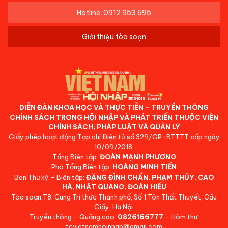
Hotline: 0912 953 695
Giới thiệu tòa soạn
DIỄN ĐÀN KHOA HỌC VÀ THỰC TIỄN - TRUYỀN THÔNG
CHÍNH SÁCH TRONG HỘI NHẬP VÀ PHÁT TRIỂN THUỘC VIỆN
CHÍNH SÁCH, PHÁP LUẬT VÀ QUẢN LÝ
Giấy phép hoạt động Tạp chí Điện tử số 329/GP-BTTTT cấp ngày
10/09/2018.
Tổng Biên tập:
ĐOÀN MẠNH PHƯƠNG
Phó Tổng Biên tập:
HOÀNG MINH TIẾN
Ban Thư ký - Biên tập:
ĐẶNG ĐÌNH CHẤN, PHẠM THỦY, CAO
HÀ, NHẬT QUANG, ĐOÀN HIẾU
Tòa soạn:T8, Cung Trí thức Thành phố, Số 1 Tôn Thất Thuyết, Cầu
Giấy, Hà Nội.
Truyền thông - Quảng cáo:
0826166777
- Hòm thư:
tcvietnamhoinhap@gmail.com