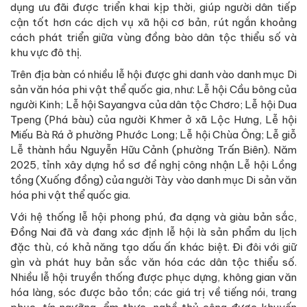
dụng ưu đãi được triển khai kịp thời, giúp người dân tiếp
cận tốt hơn các dịch vụ xã hội cơ bản, rút ngắn khoảng
cách phát triển giữa vùng đồng bào dân tộc thiểu số và
khu vực đô thị.
Trên địa bàn có nhiều lễ hội được ghi danh vào danh mục Di
sản văn hóa phi vật thể quốc gia, như: Lễ hội Cầu bông của
người Kinh; Lễ hội Sayangva của dân tộc Chơro; Lễ hội Dua
Tpeng (Phá bàu) của người Khmer ở xã Lộc Hưng, Lễ hội
Miếu Bà Rá ở phường Phước Long; Lễ hội Chùa Ông; Lễ giỗ
Lễ thành hầu Nguyễn Hữu Cảnh (phường Trấn Biên). Năm
2025, tỉnh xây dựng hồ sơ đề nghị công nhận Lễ hội Lồng
tồng (Xuống đồng) của người Tày vào danh mục Di sản văn
hóa phi vật thể quốc gia.
Với hệ thống lễ hội phong phú, đa dạng và giàu bản sắc,
Đồng Nai đã và đang xác định lễ hội là sản phẩm du lịch
đặc thù, có khả năng tạo dấu ấn khác biệt. Đi đôi với giữ
gìn và phát huy bản sắc văn hóa các dân tộc thiểu số.
Nhiều lễ hội truyền thống được phục dựng, không gian văn
hóa làng, sóc được bảo tồn; các giá trị về tiếng nói, trang