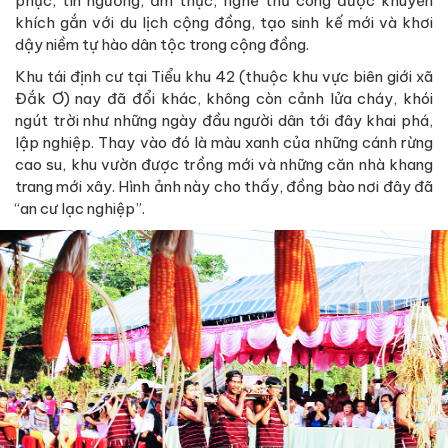
phục, tín ngưỡng, ẩm thực, nghề thủ công được khuyến
khích gắn với du lịch cộng đồng, tạo sinh kế mới và khơi
dậy niềm tự hào dân tộc trong cộng đồng.
Khu tái định cư tại Tiểu khu 42 (thuộc khu vực biên giới xã
Đắk Ơ) nay đã đổi khác, không còn cảnh lửa cháy, khói
ngút trời như những ngày đầu người dân tới đây khai phá,
lập nghiệp. Thay vào đó là màu xanh của những cánh rừng
cao su, khu vườn được trồng mới và những căn nhà khang
trang mới xây. Hình ảnh này cho thấy, đồng bào nơi đây đã
“an cư lạc nghiệp”.