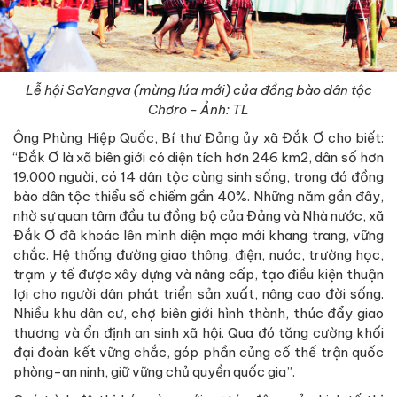
Lễ hội SaYangva (mừng lúa mới) của đồng bào dân tộc
Chơro - Ảnh: TL
Ông Phùng Hiệp Quốc, Bí thư Đảng ủy xã Đắk Ơ cho biết:
“Đắk Ơ là xã biên giới có diện tích hơn 246 km2, dân số hơn
19.000 người, có 14 dân tộc cùng sinh sống, trong đó đồng
bào dân tộc thiểu số chiếm gần 40%. Những năm gần đây,
nhờ sự quan tâm đầu tư đồng bộ của Đảng và Nhà nước, xã
Đắk Ơ đã khoác lên mình diện mạo mới khang trang, vững
chắc. Hệ thống đường giao thông, điện, nước, trường học,
trạm y tế được xây dựng và nâng cấp, tạo điều kiện thuận
lợi cho người dân phát triển sản xuất, nâng cao đời sống.
Nhiều khu dân cư, chợ biên giới hình thành, thúc đẩy giao
thương và ổn định an sinh xã hội. Qua đó tăng cường khối
đại đoàn kết vững chắc, góp phần củng cố thế trận quốc
phòng-an ninh, giữ vững chủ quyền quốc gia”.