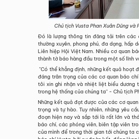
Chủ tịch Vusta Phan Xuân Dũng và P
Đó là lượng thông tin đăng tải trên cá
thường xuyên, phong phú, đa dạng, hấp 
Liên hiệp Hội Việt Nam. Nhiều cơ quan bá
thành tờ báo hàng đầu trong một số lĩnh v
"Có thể khẳng định, những kết quả hoạt 
đáng trân trọng của các cơ quan báo chí
tôi xin ghi nhận và nhiệt liệt biểu dươn
trong hệ thống của chúng ta” - Chủ tịch P
Những kết quả đạt được của các cơ quan b
trọng và tự hào. Tuy nhiên, những yêu cầ
đoạn hiện nay và sắp tới là rất lớn và 
báo chí, các phóng viên, biên tập viên tr
của mình để trong thời gian tới chúng ta c