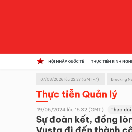
HỘI NHẬP QUỐC TẾ
THỰC TIỄN KINH NGH
HỘI NHẬP QUỐC TẾ
VĂN 
07/08/2026 lúc 22:27 (GMT+7)
Breaking N
Kinh tế hội nhập
Thực tiễn Quản lý
Doanh nghiệp
NGHIÊN CỨU PHÁP LUẬT
THỰC
19/06/2024 lúc 15:32 (GMT)
Theo dõi
Sự đoàn kết, đồng lò
Vusta đi đến thành c