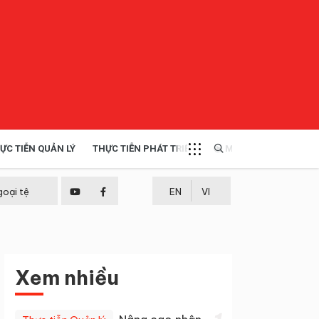
ỰC TIỄN QUẢN LÝ
THỰC TIỄN PHÁT TRIỂN
MULTIMEDIA
TÀI NGUYÊN - MÔI TRƯỜNG
goại tệ
EN
VI
THỰC TIỄN - KINH NGHIỆM
Xem nhiều