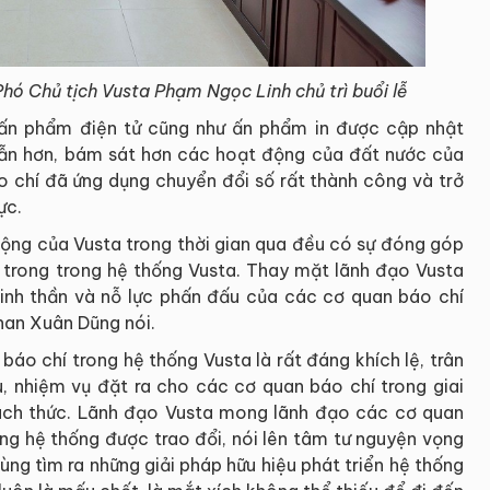
hó Chủ tịch Vusta Phạm Ngọc Linh chủ trì buổi lễ
c ấn phẩm điện tử cũng như ấn phẩm in được cập nhật
dẫn hơn, bám sát hơn các hoạt động của đất nước của
o chí đã ứng dụng chuyển đổi số rất thành công và trở
ực.
động của Vusta trong thời gian qua đều có sự đóng góp
 trong trong hệ thống Vusta. Thay mặt lãnh đạo Vusta
g tinh thần và nỗ lực phấn đấu của các cơ quan báo chí
han Xuân Dũng nói.
áo chí trong hệ thống Vusta là rất đáng khích lệ, trân
u, nhiệm vụ đặt ra cho các cơ quan báo chí trong giai
thách thức. Lãnh đạo Vusta mong lãnh đạo các cơ quan
ong hệ thống được trao đổi, nói lên tâm tư nguyện vọng
ùng tìm ra những giải pháp hữu hiệu phát triển hệ thống