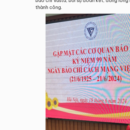
báo chí Vusta, bởi sự đoàn kết, đồng lòng 
thành công.