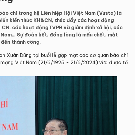
áo chí trong hệ Liên hiệp Hội Việt Nam (Vusta) là
biến kiến thức KH&CN, thúc đẩy các hoạt động
o CN, các hoạt độngTVPB và giám định xã hội, các
 Nam... Sự đoàn kết, đồng lòng là mấu chốt, mắt
i đến thành công.
han Xuân Dũng tại buổi lễ gặp mặt các cơ quan báo chí
 mạng Việt Nam (21/6/1925 - 21/6/2024) vừa được tổ