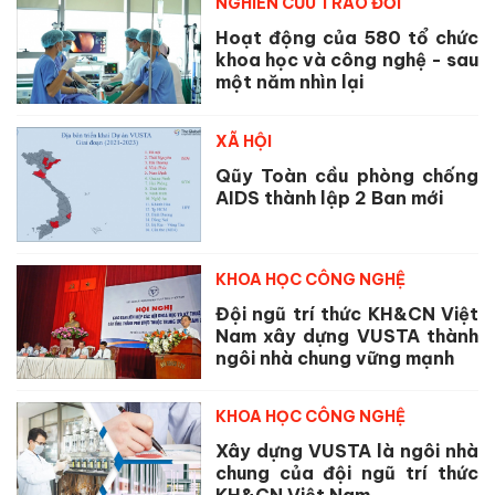
NGHIÊN CỨU TRAO ĐỔI
Hoạt động của 580 tổ chức
khoa học và công nghệ - sau
một năm nhìn lại
XÃ HỘI
Qũy Toàn cầu phòng chống
AIDS thành lập 2 Ban mới
KHOA HỌC CÔNG NGHỆ
Đội ngũ trí thức KH&CN Việt
Nam xây dựng VUSTA thành
ngôi nhà chung vững mạnh
KHOA HỌC CÔNG NGHỆ
Xây dựng VUSTA là ngôi nhà
chung của đội ngũ trí thức