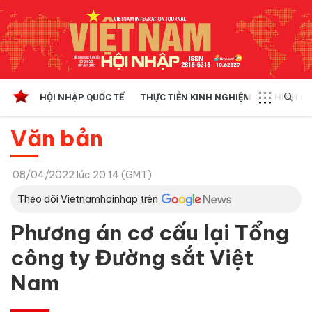
HỘI NHẬP QUỐC TẾ
THỰC TIỄN KINH NGHIỆM
CHÍNH SÁ
Văn bản
08/04/2022 lúc 20:14 (GMT)
Theo dõi Vietnamhoinhap trên
Phương án cơ cấu lại Tổng
công ty Đường sắt Việt
Nam