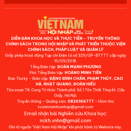
DIỄN ĐÀN KHOA HỌC VÀ THỰC TIỄN - TRUYỀN THÔNG
CHÍNH SÁCH TRONG HỘI NHẬP VÀ PHÁT TRIỂN THUỘC VIỆN
CHÍNH SÁCH, PHÁP LUẬT VÀ QUẢN LÝ
Giấy phép hoạt động Tạp chí Điện tử số 329/GP-BTTTT cấp ngày
10/09/2018.
Tổng Biên tập:
ĐOÀN MẠNH PHƯƠNG
Phó Tổng Biên tập:
HOÀNG MINH TIẾN
Ban Thư ký - Biên tập:
ĐẶNG ĐÌNH CHẤN, PHẠM THỦY, CAO
HÀ, NHẬT QUANG, ĐOÀN HIẾU
Tòa soạn:T8, Cung Trí thức Thành phố, Số 1 Tôn Thất Thuyết, Cầu
Giấy, Hà Nội.
Truyền thông - Quảng cáo:
0826166777
- Hòm thư:
tcvietnamhoinhap@gmail.com
Email nhận bài Nghiên cứu Khoa học:
nckh.vnhn@gmail.com
Ghi rõ nguồn "Việt Nam Hội Nhập" khi phát hành từ Website này.