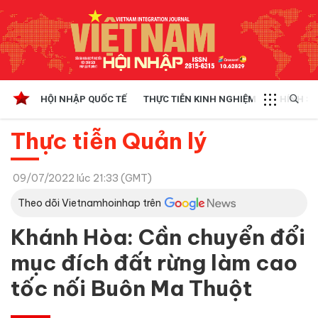
HỘI NHẬP QUỐC TẾ
THỰC TIỄN KINH NGHIỆM
CHÍNH SÁ
Thực tiễn Quản lý
09/07/2022 lúc 21:33 (GMT)
Theo dõi Vietnamhoinhap trên
Khánh Hòa: Cần chuyển đổi
mục đích đất rừng làm cao
tốc nối Buôn Ma Thuột