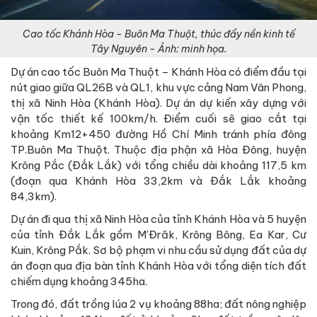
Cao tốc Khánh Hòa - Buôn Ma Thuột, thúc đẩy nền kinh tế
Tây Nguyên - Ảnh: minh họa.
Dự án cao tốc Buôn Ma Thuột – Khánh Hòa có điểm đầu tại
nút giao giữa QL26B và QL1, khu vực cảng Nam Vân Phong,
thị xã Ninh Hòa (Khánh Hòa). Dự án dự kiến xây dựng với
vận tốc thiết kế 100km/h. Điểm cuối sẽ giao cắt tại
khoảng Km12+450 đường Hồ Chí Minh tránh phía đông
TP.Buôn Ma Thuột. Thuộc địa phận xã Hòa Đông, huyện
Krông Pắc (Đắk Lắk) với tổng chiều dài khoảng 117,5 km
(đoạn qua Khánh Hòa 33,2km và Đắk Lắk khoảng
84,3km).
Dự án đi qua thị xã Ninh Hòa của tỉnh Khánh Hòa và 5 huyện
của tỉnh Đắk Lắk gồm M'Đrăk, Krông Bông, Ea Kar, Cư
Kuin, Krông Pắk. Sơ bộ phạm vi nhu cầu sử dụng đất của dự
án đoạn qua địa bàn tỉnh Khánh Hòa với tổng diện tích đất
chiếm dụng khoảng 345ha.
Trong đó, đất trồng lúa 2 vụ khoảng 88ha; đất nông nghiệp