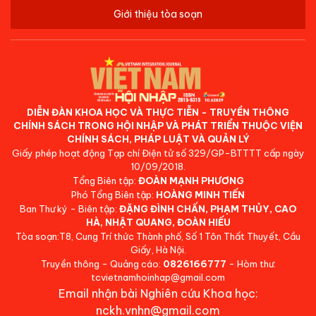
Giới thiệu tòa soạn
DIỄN ĐÀN KHOA HỌC VÀ THỰC TIỄN - TRUYỀN THÔNG
CHÍNH SÁCH TRONG HỘI NHẬP VÀ PHÁT TRIỂN THUỘC VIỆN
CHÍNH SÁCH, PHÁP LUẬT VÀ QUẢN LÝ
Giấy phép hoạt động Tạp chí Điện tử số 329/GP-BTTTT cấp ngày
10/09/2018.
Tổng Biên tập:
ĐOÀN MẠNH PHƯƠNG
Phó Tổng Biên tập:
HOÀNG MINH TIẾN
Ban Thư ký - Biên tập:
ĐẶNG ĐÌNH CHẤN, PHẠM THỦY, CAO
HÀ, NHẬT QUANG, ĐOÀN HIẾU
Tòa soạn:T8, Cung Trí thức Thành phố, Số 1 Tôn Thất Thuyết, Cầu
Giấy, Hà Nội.
Truyền thông - Quảng cáo:
0826166777
- Hòm thư:
tcvietnamhoinhap@gmail.com
Email nhận bài Nghiên cứu Khoa học:
nckh.vnhn@gmail.com