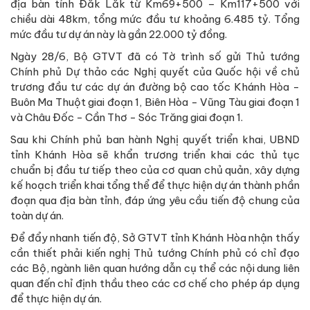
địa bàn tỉnh Đắk Lắk từ Km69+500 – Km117+500 với
chiều dài 48km, tổng mức đầu tư khoảng 6.485 tỷ. Tổng
mức đầu tư dự án này là gần 22.000 tỷ đồng.
Ngày 28/6, Bộ GTVT đã có Tờ trình số gửi Thủ tướng
Chính phủ Dự thảo các Nghị quyết của Quốc hội về chủ
trương đầu tư các dự án đường bộ cao tốc Khánh Hòa -
Buôn Ma Thuột giai đoạn 1, Biên Hòa - Vũng Tàu giai đoạn 1
và Châu Đốc - Cần Thơ - Sóc Trăng giai đoạn 1.
Sau khi Chính phủ ban hành Nghị quyết triển khai, UBND
tỉnh Khánh Hòa sẽ khẩn trương triển khai các thủ tục
chuẩn bị đầu tư tiếp theo của cơ quan chủ quản, xây dựng
kế hoạch triển khai tổng thể để thực hiện dự án thành phần
đoạn qua địa bàn tỉnh, đáp ứng yêu cầu tiến độ chung của
toàn dự án.
Để đẩy nhanh tiến độ, Sở GTVT tỉnh Khánh Hòa nhận thấy
cần thiết phải kiến nghị Thủ tướng Chính phủ có chỉ đạo
các Bộ, ngành liên quan hướng dẫn cụ thể các nội dung liên
quan đến chỉ định thầu theo các cơ chế cho phép áp dụng
để thực hiện dự án.