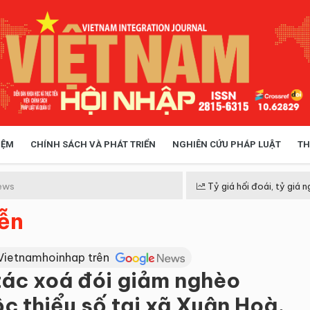
IỆM
CHÍNH SÁCH VÀ PHÁT TRIỂN
NGHIÊN CỨU PHÁP LUẬT
TH
HÓA XÃ HỘI
CHÍNH SÁCH
ews
Tỷ giá hối đoái, tỷ giá n
iễn
 TIỄN QUẢN LÝ
VIỆT NAM ĐIỂM ĐẾN
Vietnamhoinhap trên
tác xoá đói giảm nghèo
c thiểu số tại xã Xuân Hoà,