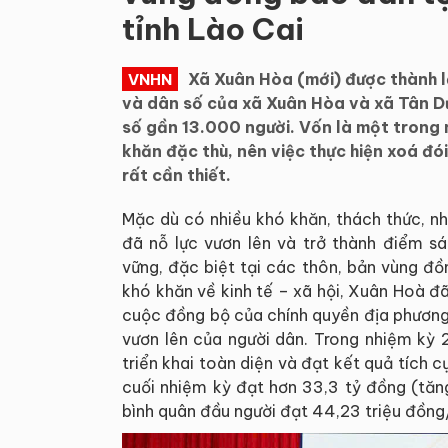
tỉnh Lào Cai
Xã Xuân Hòa (mới) được thành lậ
VNHN
và dân số của xã Xuân Hòa và xã Tân Dư
số gần 13.000 người. Vốn là một trong n
khăn đặc thù, nên việc thực hiện xoá đó
rất cần thiết.
Mặc dù có nhiều khó khăn, thách thức, n
đã nỗ lực vươn lên và trở thành điểm s
vững, đặc biệt tại các thôn, bản vùng đ
khó khăn về kinh tế – xã hội, Xuân Hoà 
cuộc đồng bộ của chính quyền địa phương,
vươn lên của người dân. Trong nhiệm kỳ
triển khai toàn diện và đạt kết quả tích
cuối nhiệm kỳ đạt hơn 33,3 tỷ đồng (tăng
bình quân đầu người đạt 44,23 triệu đồng