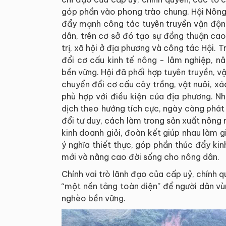
góp phần vào phong trào chung. Hội Nông
đẩy mạnh công tác tuyên truyền vận độn
dân, trên cơ sở đó tạo sự đồng thuận cao 
trị, xã hội ở địa phương và công tác Hội. T
đổi cơ cấu kinh tế nông - lâm nghiệp, n
bền vững. Hội đã phối hợp tuyên truyền, v
chuyển đổi cơ cấu cây trồng, vật nuôi, xác
phù hợp với điều kiện của địa phương. N
dịch theo hướng tích cực, ngày càng phát
đổi tư duy, cách làm trong sản xuất nông 
kinh doanh giỏi, đoàn kết giúp nhau làm 
ý nghĩa thiết thực, góp phần thúc đẩy kin
mới và nâng cao đời sống cho nông dân.
Chính vai trò lãnh đạo của cấp uỷ, chính 
“một nền tảng toàn diện” để người dân vù
nghèo bền vững.