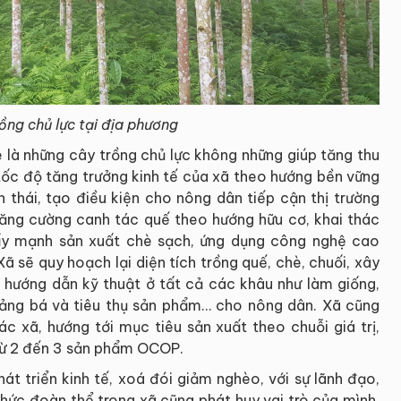
ồng chủ lực tại địa phương
 là những cây trồng chủ lực không những giúp tăng thu
ốc độ tăng trưởng kinh tế của xã theo hướng bền vững
 thái, tạo điều kiện cho nông dân tiếp cận thị trường
 tăng cường canh tác quế theo hướng hữu cơ, khai thác
đẩy mạnh sản xuất chè sạch, ứng dụng công nghệ cao
ã sẽ quy hoạch lại diện tích trồng quế, chè, chuối, xây
 hướng dẫn kỹ thuật ở tất cả các khâu như làm giống,
uảng bá và tiêu thụ sản phẩm… cho nông dân. Xã cũng
ác xã, hướng tới mục tiêu sản xuất theo chuỗi giá trị,
ừ 2 đến 3 sản phẩm OCOP.
át triển kinh tế, xoá đói giảm nghèo, với sự lãnh đạo,
chức đoàn thể trong xã cũng phát huy vai trò của mình,