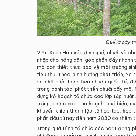
Quế là cây tr
Việc Xuân Hòa xác định quế, chuối và chè
nhập cho nông dân, góp phần đẩy nhanh t
mà còn thiết thực bảo vệ môi trường sinh
tiêu thụ. Theo định hướng phát triển, xã
và chế biến theo tiêu chuẩn quốc tế; 
trong canh tác; phát triển chuối cấy mô. X
dựng kế hoạch tổ chức các lớp tập huấn,
trồng, chăm sóc, thu hoạch, chế biến, q
khuyến khích thành lập tổ hợp tác, hợp t
phấn đấu từ nay đến năm 2030 có thêm t
Trong quá trình tổ chức các hoạt động ph
chỉ đạo của cấp uỷ, chính quyền, các tổ 