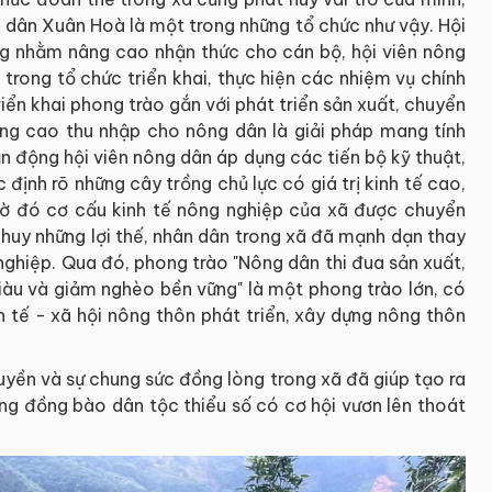
 dân Xuân Hoà là một trong những tổ chức như vậy. Hội
g nhằm nâng cao nhận thức cho cán bộ, hội viên nông
trong tổ chức triển khai, thực hiện các nhiệm vụ chính
riển khai phong trào gắn với phát triển sản xuất, chuyển
âng cao thu nhập cho nông dân là giải pháp mang tính
ận động hội viên nông dân áp dụng các tiến bộ kỹ thuật,
 định rõ những cây trồng chủ lực có giá trị kinh tế cao,
hờ đó cơ cấu kinh tế nông nghiệp của xã được chuyển
 huy những lợi thế, nhân dân trong xã đã mạnh dạn thay
nghiệp. Qua đó, phong trào "Nông dân thi đua sản xuất,
giàu và giảm nghèo bền vững" là một phong trào lớn, có
h tế - xã hội nông thôn phát triển, xây dựng nông thôn
quyền và sự chung sức đồng lòng trong xã đã giúp tạo ra
ng đồng bào dân tộc thiểu số có cơ hội vươn lên thoát