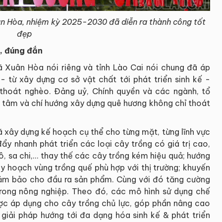
uân Hòa, nhiệm kỳ 2025-2030 đã diễn ra thành công tốt
đẹp
t, đúng đắn
 Xuân Hòa nói riêng và tỉnh Lào Cai nói chung đã áp
- từ xây dựng cơ sở vật chất tới phát triển sinh kế -
thoát nghèo. Đảng uỷ, Chính quyền và các ngành, tổ
 tâm và chí hướng xây dựng quê hương không chỉ thoát
 xây dựng kế hoạch cụ thể cho từng mặt, từng lĩnh vực
đẩy nhanh phát triển các loại cây trồng có giá trị cao,
ô, sa chi,… thay thế các cây trồng kém hiệu quả; hướng
uy hoạch vùng trồng quế phù hợp với thị trường; khuyến
đảm bảo cho đầu ra sản phẩm. Cùng với đó tăng cường
rong nông nghiệp. Theo đó, các mô hình sử dụng chế
ợc áp dụng cho cây trồng chủ lực, góp phần nâng cao
 giải pháp hướng tới đa dạng hóa sinh kế & phát triển