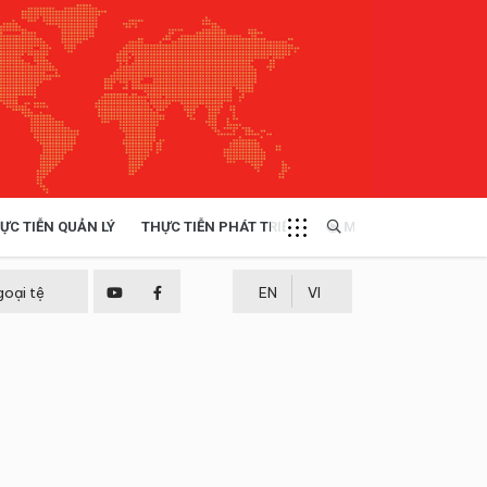
ỰC TIỄN QUẢN LÝ
THỰC TIỄN PHÁT TRIỂN
MULTIMEDIA
TÀI NGUYÊN - MÔI TRƯỜNG
goại tệ
EN
VI
THỰC TIỄN - KINH NGHIỆM