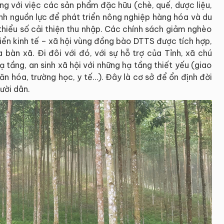
ồng với việc các sản phẩm đặc hữu (chè, quế, dược liệu,
ành nguồn lực để phát triển nông nghiệp hàng hóa và du
 thiểu số cải thiện thu nhập. Các chính sách giảm nghèo
iển kinh tế – xã hội vùng đồng bào DTTS được tích hợp,
 bàn xã. Đi đôi với đó, với sự hỗ trợ của Tỉnh, xã chú
 tầng, an sinh xã hội với những hạ tầng thiết yếu (giao
văn hóa, trường học, y tế…). Đây là cơ sở để ổn định đời
ười dân.