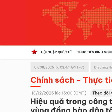
HỘI NHẬP QUỐC TẾ
THỰC TIỄN KINH NGH
HỘI NHẬP QUỐC TẾ
VĂN 
07/08/2026 lúc 02:47 (GMT+7)
Breaking N
Kinh tế hội nhập
Chính sách - Thực t
Doanh nghiệp
NGHIÊN CỨU PHÁP LUẬT
THỰC
13/12/2025 lúc 15:00 (GMT)
Theo dõi 
Hiệu quả trong công 
vùng đồng bào dân tộ