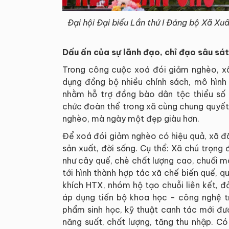
Đại hội Đại biểu Lần thứ I Đảng bộ Xã X
Dấu ấn của sự lãnh đạo, chỉ đạo sâu sá
Trong công cuộc xoá đói giảm nghèo, xã
dụng đồng bộ nhiều chính sách, mô hình 
nhằm hỗ trợ đồng bào dân tộc thiểu số 
chức đoàn thể trong xã cùng chung quyết
nghèo, mà ngày một đẹp giàu hơn.
Để xoá đói giảm nghèo có hiệu quả, xã đã
sản xuất, đời sống. Cụ thể: Xã chú trọng 
như cây quế, chè chất lượng cao, chuối m
tới hình thành hợp tác xã chế biến quế, q
khích HTX, nhóm hộ tạo chuỗi liên kết, 
áp dụng tiến bộ khoa học - công nghệ t
phẩm sinh học, kỹ thuật canh tác mới đư
năng suất, chất lượng, tăng thu nhập. Có