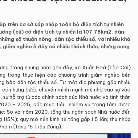
p trên cơ sở sáp nhập toàn bộ diện tích tự nhiên
ơng (cũ) có diện tích tự nhiên là 107,78km2, dân
hững xã thuần nông, dân tộc thiểu số, với nhiều khó
i, giảm nghèo ở đây có nhiều thách thức, nhưng cũng
hưng trong những năm gần đây, xã Xuân Hoà (Lào Cai)
áng trong thực hiện các chương trình giảm nghèo bền
ồng bào dân tộc thiểu số. Từ một địa phương gặp nhiều
đã có những bước chuyển mình mạnh mẽ nhờ vào sự vào
 sự hỗ trợ từ các chính sách của Nhà nước và tinh thần
 2020 - 2025, các mục tiêu, nhiệm vụ trọng tâm được
 cực: So với năm 2020, tổng thu ngân sách Nhà nước đến
 115%); quy mô nền kinh tế tăng gấp 1,5 lần; thu nhập
/năm (tăng 15 triệu đồng).