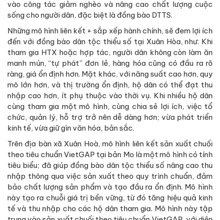
vào công tác giảm nghèo và nâng cao chất lượng cuộc
sống cho người dân, đặc biệt là đồng bào DTTS.
Những mô hình liên kết + sắp xếp hành chính, sẽ đem lợi ích
đến với đồng bào dân tộc thiểu số tại Xuân Hòa, như: Khi
tham gia HTX hoặc hợp tác, người dân không còn làm ăn
manh mún, “tự phát” đơn lẻ, hàng hóa cũng có đầu ra rõ
ràng, giá ổn định hơn. Mặt khác, với năng suất cao hơn, quy
mô lớn hơn, và thị trường ổn định, hộ dân có thể đạt thu
nhập cao hơn, ít phụ thuộc vào thời vụ. Khi nhiều hộ dân
cùng tham gia một mô hình, cùng chia sẻ lợi ích, việc tổ
chức, quản lý, hỗ trợ trở nên dễ dàng hơn; vừa phát triển
kinh tế, vừa giữ gìn văn hóa, bản sắc.
Trên địa bàn xã Xuân Hoà, mô hình liên kết sản xuất chuối
theo tiêu chuẩn VietGAP tại bản Mo là một mô hình có tính
tiêu biểu; đã giúp đồng bào dân tộc thiểu số nâng cao thu
nhập thông qua việc sản xuất theo quy trình chuẩn, đảm
bảo chất lượng sản phẩm và tạo đầu ra ổn định. Mô hình
này tạo ra chuỗi giá trị bền vững, từ đó tăng hiệu quả kinh
tế và thu nhập cho các hộ dân tham gia. Mô hình này tập
trung vào sản xuất chuối theo tiêu chuẩn VietGAP, với diện