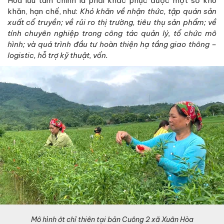
Hoà lưu tâm chính là phải khắc phục được một số khó
khăn, hạn chế, như:
Khó khăn về nhận thức, tập quán sản
xuất cổ truyền; về rủi ro thị trường, tiêu thụ sản phẩm; về
tính chuyên nghiệp trong công tác quản lý, tổ chức mô
hình; và quá trình đầu tư hoàn thiện hạ tầng giao thông –
logistic, hỗ trợ kỹ thuật, vốn.
Mô hình ớt chỉ thiên tại bản Cuông 2 xã
Xuân Hòa