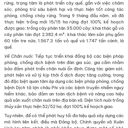
rừng, trọng tâm là phát triển cây quế, gắn với việc chăm
sóc, phòng trừ sâu bệnh hại và thực hiện tốt công tác
phòng, chống cháy rừng. Trong 9 tháng đầu năm, xã đã
thực hiện trồng mới 15/15 ha rừng đạt 100% kế hoạch
được giao; trồng cây phân tán 35.000 cây; khai thác gỗ và
cây phân tán đạt 2.382,4 m³; khai thác lâm sản phụ gồm
60 tấn tre nứa, 1.567,3 tấn vỏ quế và 1.747 tấn cành, lá
quế.
Về Chăn nuôi:
Tiếp tục triển khai đồng bộ các biện pháp
phòng, chống dịch bệnh trên đàn gia súc, gia cầm nhằm
bảo đảm phát triển chăn nuôi ổn định. Công tác giám sát,
phát hiện và xử lý kịp thời ổ dịch được tăng cường, trong
đó đặc biệt quan tâm áp dụng các biện pháp phòng, chống
bệnh Dịch tả lợn châu Phi và các bệnh truyền nhiễm nguy
hiểm khác, bảo đảm an toàn dịch bệnh và nâng cao hiệu
quả sản xuất chăn nuôi trên địa bàn xã. Diện tích nuôi trồng
thủy sản
thực hiện 52/52 ha, đạt 100% kế hoạch giao.
Tuy nhiên, để có thể phát huy tối đa hiệu quả xây dựng các
mô hình liên kết, điều mà Đảng bộ, Chính quyền xã Xuân