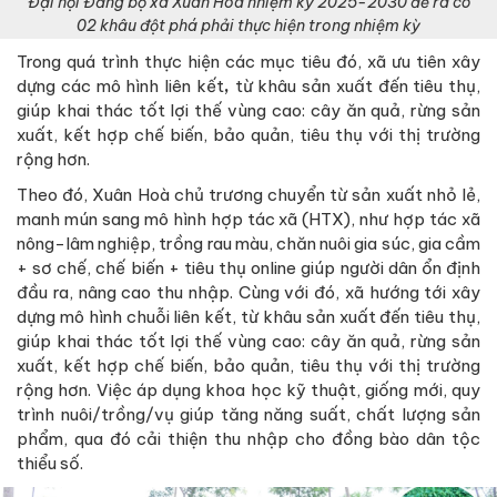
Đại hội Đảng bộ xã Xuân Hoà nhiệm kỳ 2025-2030 đề ra có
02 khâu đột phá phải thực hiện trong nhiệm kỳ
Trong quá trình thực hiện các mục tiêu đó, xã ưu tiên xây
dựng các mô hình liên kết
,
từ khâu sản xuất đến tiêu thụ,
giúp khai thác tốt lợi thế vùng cao: cây ăn quả, rừng sản
xuất, kết hợp chế biến, bảo quản, tiêu thụ với thị trường
rộng hơn.
Theo đó, Xuân Hoà chủ trương chuyển từ sản xuất nhỏ lẻ,
manh mún sang mô hình hợp tác xã (HTX), như hợp tác xã
nông-lâm nghiệp, trồng rau màu, chăn nuôi gia súc, gia cầm
+ sơ chế, chế biến + tiêu thụ online giúp người dân ổn định
đầu ra, nâng cao thu nhập. Cùng với đó, xã hướng tới xây
dựng mô hình chuỗi liên kết, từ khâu sản xuất đến tiêu thụ,
giúp khai thác tốt lợi thế vùng cao: cây ăn quả, rừng sản
xuất, kết hợp chế biến, bảo quản, tiêu thụ với thị trường
rộng hơn. Việc áp dụng khoa học kỹ thuật, giống mới, quy
trình nuôi/trồng/vụ giúp tăng năng suất, chất lượng sản
phẩm, qua đó cải thiện thu nhập cho đồng bào dân tộc
thiểu số.