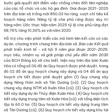
bước giải quyết dứt điểm việc chồng chéo đất lâm nghiệp
của các tổ chức và các hộ gia đình. Giai đoạn 2021-2025
trên địa bàn xã trồng mới 850,03 ha rừng, vượt chỉ tiêu kế
hoạch hàng năm. Nâng tỷ lệ che phủ rừng được duy trì
hàng năm. Ước thực hiện năm 2025 tỷ lệ che phủ rừng đạt
68,76% tăng 10,36% so với năm 2020.
Hỗ trợ cho việc phát triển các mô hình liên kết còn có các
dự án, chương trình chung trên địa bàn xã.
Báo cáo K
ết quả
phát triển kinh tế - xã hội 5 năm giai đoạn 2021-2025;
mục tiêu,
nhiệm vụ và giải pháp chủ yếu đến năm 2030
của BCH Đảng bộ xã cho biết, hiện nay trên địa bàn Xuân
Hòa có tổng số 06 đồ án Quy hoạch được phê duyệt, trong
đó 02 đồ án quy hoạch chung xây dựng và 04 đồ án quy
hoạch chi tiết được phê duyệt gồm: (1) Quy chung xây
dựng Nông thôn mới xã Tân Dương (cũ); (2) Quy hoạch
chung xây dựng NTM xã Xuân Hòa (cũ); (3) Quy hoạch chi
tiết xây dựng dự án Thủy điện Xuân Hòa; (4) Quy hoạch chi
tiết xây dựng trung tâm xã Xuân Hòa (cũ) với tổng diện tích
lập là 60,0 ha; (5) Quy hoạch chi tiết xây dựng trung tâm
xã Tân Dương (cũ); (6) Quy hoạch chi tiết xây dựng khu tái