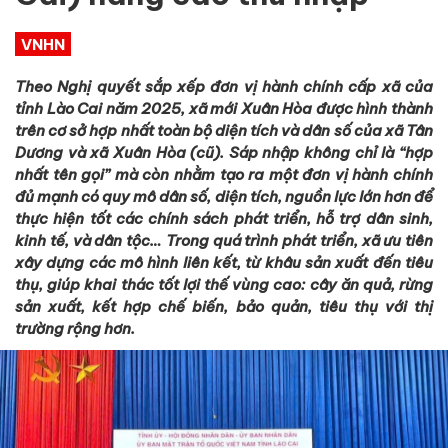
VNHN
Theo Nghị quyết sắp xếp đơn vị hành chính cấp xã của
tỉnh Lào Cai năm 2025, xã mới Xuân Hòa được hình thành
trên cơ sở hợp nhất toàn bộ diện tích và dân số của xã Tân
Dương và xã Xuân Hòa (cũ). Sáp nhập không chỉ là “hợp
nhất tên gọi” mà còn nhằm tạo ra một đơn vị hành chính
đủ mạnh có quy mô dân số, diện tích, nguồn lực lớn hơn để
thực hiện tốt các chính sách phát triển, hỗ trợ dân sinh,
kinh tế, và dân tộc… Trong quá trình phát triển, xã ưu tiên
xây dựng các mô hình liên kết,
từ khâu sản xuất đến tiêu
thụ, giúp khai thác tốt lợi thế vùng cao: cây ăn quả, rừng
sản xuất, kết hợp chế biến, bảo quản, tiêu thụ với thị
trường rộng hơn.