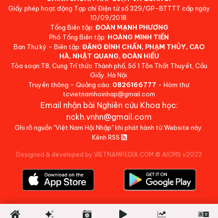
Giấy phép hoạt động Tạp chí Điện tử số 329/GP-BTTTT cấp ngày
10/09/2018.
Tổng Biên tập:
ĐOÀN MẠNH PHƯƠNG
Phó Tổng Biên tập:
HOÀNG MINH TIẾN
Ban Thư ký - Biên tập:
ĐẶNG ĐÌNH CHẤN, PHẠM THỦY, CAO
HÀ, NHẬT QUANG, ĐOÀN HIẾU
Tòa soạn:T8, Cung Trí thức Thành phố, Số 1 Tôn Thất Thuyết, Cầu
Giấy, Hà Nội.
Truyền thông - Quảng cáo:
0826166777
- Hòm thư:
tcvietnamhoinhap@gmail.com
Email nhận bài Nghiên cứu Khoa học:
nckh.vnhn@gmail.com
Ghi rõ nguồn "Việt Nam Hội Nhập" khi phát hành từ Website này.
Kênh RSS
Designed & developed by VIETNAMPEDIA.COM
©
AICMS v2022