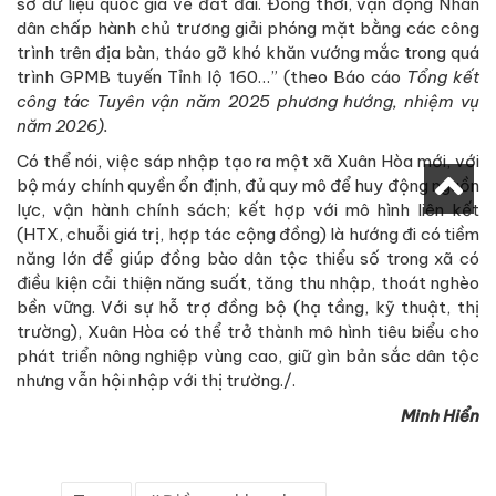
sở dữ liệu quốc gia về đất đai. Đồng thời, vận động Nhân
dân chấp hành chủ trương giải phóng mặt bằng các công
trình trên địa bàn, tháo gỡ khó khăn vướng mắc trong quá
trình GPMB tuyến Tỉnh lộ 160…” (theo Báo cáo
T
ổng kết
công tác Tuyên vận năm 2025 phương hướng, nhiệm vụ
năm 2026).
Có thể nói, việc sáp nhập tạo ra một xã Xuân Hòa mới, với
bộ máy chính quyền ổn định, đủ quy mô để huy động nguồn
lực, vận hành chính sách; kết hợp với mô hình liên kết
(HTX, chuỗi giá trị, hợp tác cộng đồng) là hướng đi có tiềm
năng lớn để giúp đồng bào dân tộc thiểu số trong xã có
điều kiện cải thiện năng suất, tăng thu nhập, thoát nghèo
bền vững. Với sự hỗ trợ đồng bộ (hạ tầng, kỹ thuật, thị
trường), Xuân Hòa có thể trở thành mô hình tiêu biểu cho
phát triển nông nghiệp vùng cao, giữ gìn bản sắc dân tộc
nhưng vẫn hội nhập với thị trường./.
Minh Hiển