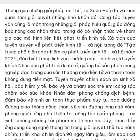
Thông qua những giải pháp cụ thể, xã Xuân Hoà đã và luôn
quan tâm giải quyết những khó khăn đó. Công tác Tuyên
vận cũng là một trong những giải pháp hiệu quả, giúp đồng
bào nâng cao nhận thức, trong đó có nhận thức về tham
gia các mô hình liên kết phát triển kinh tế. Xã tích cực
tuyên truyền về phát triển kinh tế - xã hội; trong đó “Tập
trung phổ biến các nhiệm vụ phát triển kinh tế – xã hội năm
2025, đặc biệt trong lĩnh vực thương mại – dịch vụ; khuyến
khích Nhân dân phát triển kinh tế; quảng bá sản phẩm nông
nghiệp đặc trưng qua sàn thương mại điện tử và thanh toán
không dùng tiền mặt. Tuyên truyền chính sách an sinh xã
hội, bảo hiểm y tế, bảo vệ và chăm sóc trẻ em; công tác
chăm sóc sức khỏe Nhân dân, phòng chống dịch bệnh,
đảm bảo vệ sinh an toàn thực phẩm; duy tu, bảo dưỡng
đường giao thông nông thôn; vệ sinh đường làng ngõ xóm;
phòng ngừa, ứng phó thiên tai; công tác quốc phòng – an
ninh; phòng chống tội phạm và tệ nạn ma túy; thúc đẩy
ứng dụng công nghệ thông tin trong giải quyết thủ tục hành
chính; triển khai chiến dịch 90 ngày làm giàu, làm sạch cơ