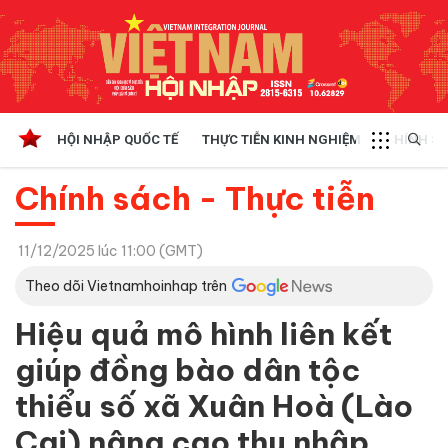
HỘI NHẬP QUỐC TẾ
THỰC TIỄN KINH NGHIỆM
CHÍNH SÁ
Chính sách - Thực tiễn
11/12/2025 lúc 11:00 (GMT)
Theo dõi Vietnamhoinhap trên
Hiệu quả mô hình liên kết
giúp đồng bào dân tộc
thiểu số xã Xuân Hoà (Lào
Cai) nâng cao thu nhập