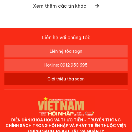
Xem thêm các tin khác
Liên hệ với chúng tôi:
Liên hệ tòa soạn
Hotline: 0912 953 695
Giới thiệu tòa soạn
DIỄN ĐÀN KHOA HỌC VÀ THỰC TIỄN - TRUYỀN THÔNG
CHÍNH SÁCH TRONG HỘI NHẬP VÀ PHÁT TRIỂN THUỘC VIỆN
CHÍNH SÁCH, PHÁP LUẬT VÀ QUẢN LÝ