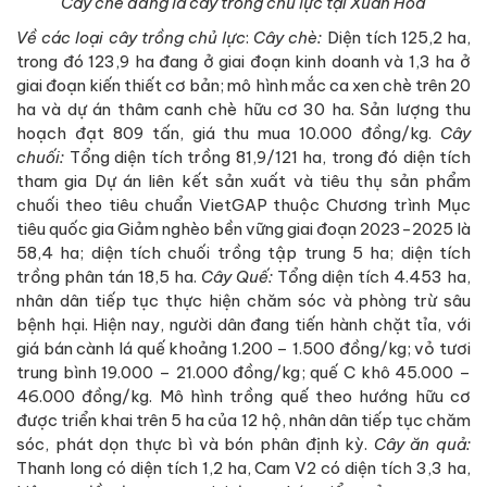
Cây chè đang là cây trồng chủ lực tại Xuân Hòa
Về c
ác loại cây trồng chủ lực
:
Cây chè:
Diện tích 125,2 ha,
trong đó 123,9 ha đang ở giai đoạn kinh doanh và 1,3 ha ở
giai đoạn kiến thiết cơ bản; mô hình mắc ca xen chè trên 20
ha và dự án thâm canh chè hữu cơ 30 ha. Sản lượng thu
hoạch đạt 809 tấn, giá thu mua 10.000 đồng/kg.
Cây
chuối:
Tổng diện tích trồng 81,9/121 ha, trong đó diện tích
tham gia Dự án liên kết sản xuất và tiêu thụ sản phẩm
chuối theo tiêu chuẩn VietGAP thuộc Chương trình Mục
tiêu quốc gia Giảm nghèo bền vững giai đoạn 2023-2025 là
58,4 ha; diện tích chuối trồng tập trung 5 ha; diện tích
trồng phân tán 18,5 ha.
Cây Quế:
Tổng diện tích 4.453 ha,
nhân dân tiếp tục thực hiện chăm sóc và phòng trừ sâu
bệnh hại. Hiện nay, người dân đang tiến hành chặt tỉa, với
giá bán cành lá quế khoảng 1.200 – 1.500 đồng/kg; vỏ tươi
trung bình 19.000 – 21.000 đồng/kg; quế C khô 45.000 –
46.000 đồng/kg. Mô hình trồng quế theo hướng hữu cơ
được triển khai trên 5 ha của 12 hộ, nhân dân tiếp tục chăm
sóc, phát dọn thực bì và bón phân định kỳ.
Cây ăn quả:
Thanh long có diện tích 1,2 ha, Cam V2 có diện tích 3,3 ha,