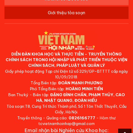
Giới thiệu tòa soạn
DIỄN ĐÀN KHOA HỌC VÀ THỰC TIỄN - TRUYỀN THÔNG
CHÍNH SÁCH TRONG HỘI NHẬP VÀ PHÁT TRIỂN THUỘC VIỆN
CHÍNH SÁCH, PHÁP LUẬT VÀ QUẢN LÝ
Giấy phép hoạt động Tạp chí Điện tử số 329/GP-BTTTT cấp ngày
10/09/2018.
Tổng Biên tập:
ĐOÀN MẠNH PHƯƠNG
Phó Tổng Biên tập:
HOÀNG MINH TIẾN
Ban Thư ký - Biên tập:
ĐẶNG ĐÌNH CHẤN, PHẠM THỦY, CAO
HÀ, NHẬT QUANG, ĐOÀN HIẾU
Tòa soạn:T8, Cung Trí thức Thành phố, Số 1 Tôn Thất Thuyết, Cầu
Giấy, Hà Nội.
Truyền thông - Quảng cáo:
0826166777
- Hòm thư:
tcvietnamhoinhap@gmail.com
Email nhận bài Nghiên cứu Khoa học: