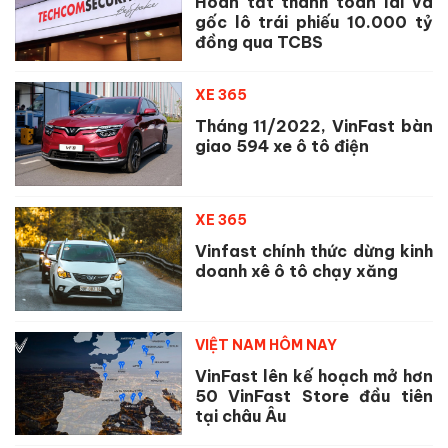
Hoàn tất thanh toán lãi và
gốc lô trái phiếu 10.000 tỷ
đồng qua TCBS
XE 365
Tháng 11/2022, VinFast bàn
giao 594 xe ô tô điện
XE 365
Vinfast chính thức dừng kinh
doanh xê ô tô chạy xăng
VIỆT NAM HÔM NAY
VinFast lên kế hoạch mở hơn
50 VinFast Store đầu tiên
tại châu Âu