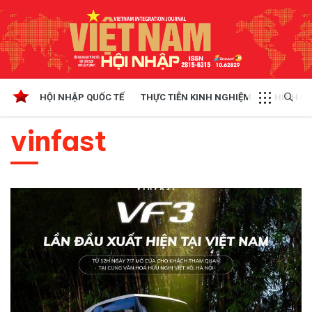
HỘI NHẬP QUỐC TẾ
THỰC TIỄN KINH NGHIỆM
CHÍNH SÁ
vinfast