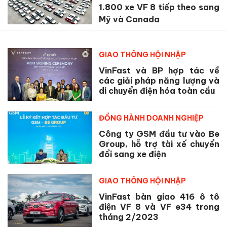
1.800 xe VF 8 tiếp theo sang
Mỹ và Canada
GIAO THÔNG HỘI NHẬP
VinFast và BP hợp tác về
các giải pháp năng lượng và
di chuyển điện hóa toàn cầu
ĐỒNG HÀNH DOANH NGHIỆP
Công ty GSM đầu tư vào Be
Group, hỗ trợ tài xế chuyển
đổi sang xe điện
GIAO THÔNG HỘI NHẬP
VinFast bàn giao 416 ô tô
điện VF 8 và VF e34 trong
tháng 2/2023