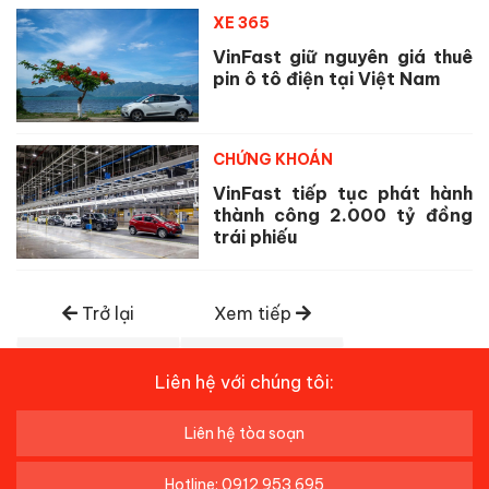
XE 365
VinFast giữ nguyên giá thuê
pin ô tô điện tại Việt Nam
CHỨNG KHOÁN
VinFast tiếp tục phát hành
thành công 2.000 tỷ đồng
trái phiếu
Trở lại
Xem tiếp
Liên hệ với chúng tôi:
Liên hệ tòa soạn
Hotline: 0912 953 695